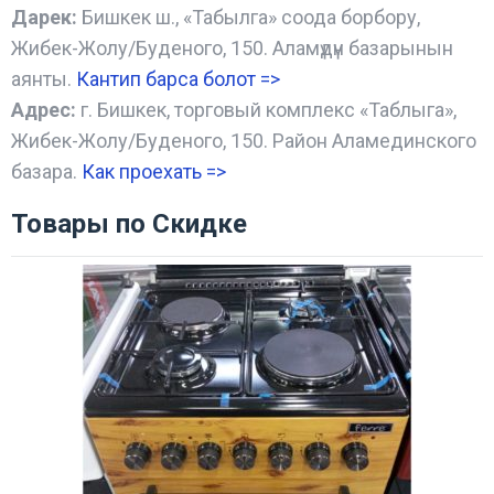
Дарек:
Бишкек ш., «Табылга» соода борбору,
Жибек-Жолу/Буденого, 150. Аламүдүн базарынын
аянты.
Кантип барса болот
=>
Адрес:
г. Бишкек, торговый комплекс «Таблыга»,
Жибек-Жолу/Буденого, 150. Район Аламединского
базара.
Как проехать =
>
Товары по Скидке