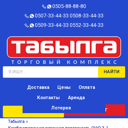
0505-88-88-80‬
0507-33-44-33
0508-33-44-33
0509-33-44-33
0552-33-44-33
НАЙТИ
Доставка
Цены
Оплата
Контакты
Аренда
Лотерея
КАТАЛОГ
ЛОТЕРЕЯ
Табылга
»