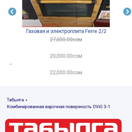
Газовая и электроплита Ferre 2/2
М
27,000.00
сом
20,000.00
сом
–
–
22,000.00
сом
Табылга
»
Комбинированная варочная поверхность OViO 3-1