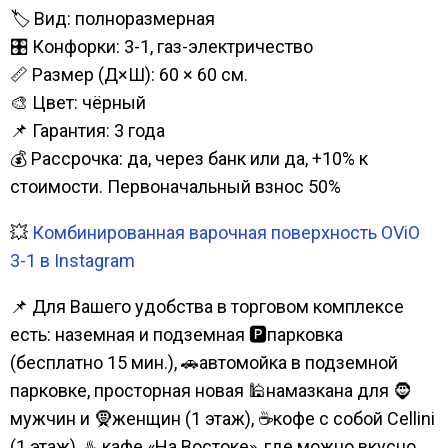
🏷️ Вид: полноразмерная
🎛️ Конфорки: 3-1, газ-электричество
📏 Размер (Д×Ш): 60 × 60 см.
🎨 Цвет: чёрный
📌 Гарантия: 3 года
💰 Рассрочка: да, через банк или да, +10% к
стоимости. Первоначальный взнос 50%
💥
Комбинированная варочная поверхность OViO
3-1 в Instagram
📌 Для Вашего удобства в торговом комплексе
есть: наземная и подземная 🅿парковка
(бесплатно 15 мин.), 🚗автомойка в подземной
парковке, просторная новая 🕌намазкана для 🧔
мужчин и 🧕женщин (1 этаж), ☕кофе с собой Cellini
(1 этаж), ♨️ кафе «На Востоке», где можно вкусно