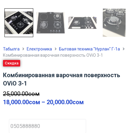
Табылга
Електроника
Бытовая техника "Нурлан" Г-1а
Комбинированная варочная поверхность OViO 3-1
Скидка
Комбинированная варочная поверхность
OViO 3-1
25,000.00
сом
18,000.00
сом
–
20,000.00
сом
P
h
o