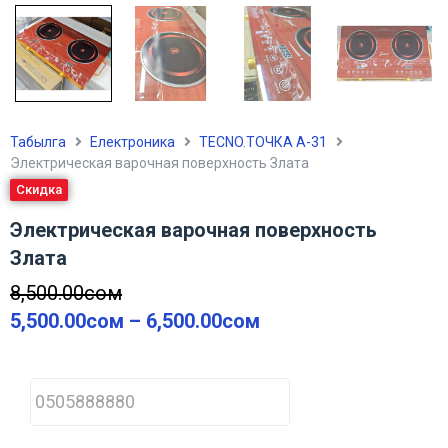
Табылга
Електроника
TECNO.ТОЧКА А-31
Электрическая варочная поверхность Злата
Скидка
Электрическая варочная поверхность
Злата
8,500.00
сом
5,500.00
сом
–
6,500.00
сом
P
h
o
n