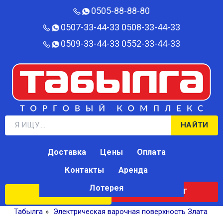
0505-88-88-80‬
0507-33-44-33
0508-33-44-33
0509-33-44-33
0552-33-44-33
НАЙТИ
Доставка
Цены
Оплата
Контакты
Аренда
Лотерея
КАТАЛОГ
ЛОТЕРЕЯ
Табылга
»
Электрическая варочная поверхность Злата