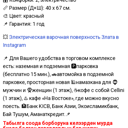
📏 Размер (Д×Ш): 40 х 67 см.
🎨 Цвет: красный
📌 Гарантия: 1 год
💥
Электрическая варочная поверхность Злата в
Instagram
📌 Для Вашего удобства в торговом комплексе
есть: наземная и подземная 🅿парковка
(бесплатно 15 мин.), 🚗автомойка в подземной
парковке, просторная новая 🕌намазкана для 🧔
мужчин и 🧕женщин (1 этаж), ☕кофе с собой Cellini
(1 этаж), ♨️ кафе «На Востоке», где можно вкусно
поесть. 🏦Банк KICB, Банк Азии, Экоисламикбанк,
Бай Тушум, Аманаткредит.📌
Табылга соода борборуна келээрден мурда