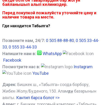
бизде болгон таварлардын бар жогун
байланышып алып келиниздер.
Перед покупкой пожалуйста уточняйте цену и
наличие товара на месте.
Где находится Табылга?
Позвоните нам, 24/7:
0 505 88-88-80
,
0 505 33-44-
33
,
0 555 33-44-33
Напишите нам в:
WhatsApp
Facebook
Посмотрите нас в:
Instagram
YouTube
Дарек:
Бишкек ш., «Табылга» соода борбору,
Жибек-Жолу/Буденого, 150. Аламүдүн базарынын
аянты.
Кантип барса болот
=>
Адрес:
г. Бишкек, торговый комплекс «Таблыга»,