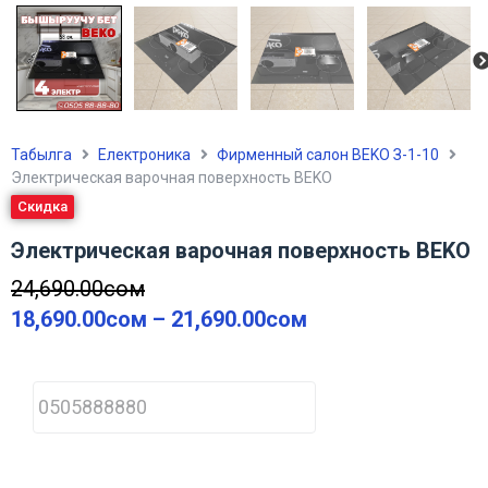
Табылга
Електроника
Фирменный салон BEKO З-1-10
Электрическая варочная поверхность BEKO
Скидка
Электрическая варочная поверхность BEKO
24,690.00
сом
18,690.00
сом
–
21,690.00
сом
P
h
o
n
e