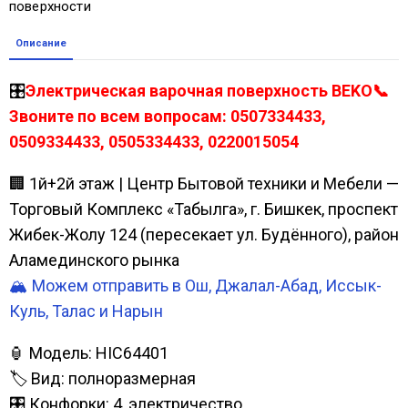
поверхности
Описание
🎛️
Электрическая варочная поверхность BEKO📞
Звоните по всем вопросам: 0507334433,
0509334433, 0505334433, 0220015054
🏢 1й+2й этаж | Центр Бытовой техники и Мебели —
Торговый Комплекс «Табылга», г. Бишкек, проспект
Жибек-Жолу 124 (пересекает ул. Будённого), район
Аламединского рынка
🏔️ Можем отправить в Ош, Джалал-Абад, Иссык-
Куль, Талас и Нарын
🏮 Модель: HIC64401
🏷️ Вид: полноразмерная
🎛️ Конфорки: 4, электричество