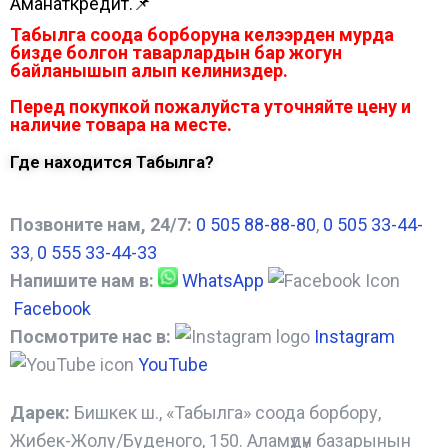
Аманаткредит.📌
Табылга соода борборуна келээрден мурда
бизде болгон таварлардын бар жогун
байланышып алып келиниздер.
Перед покупкой пожалуйста уточняйте цену и
наличие товара на месте.
Где находится Табылга?
Позвоните нам, 24/7:
0 505 88-88-80
,
0 505 33-44-
33
,
0 555 33-44-33
Напишите нам в:
WhatsApp
Facebook
Посмотрите нас в:
Instagram
YouTube
Дарек:
Бишкек ш., «Табылга» соода борбору,
Жибек-Жолу/Буденого, 150. Аламүдүн базарынын