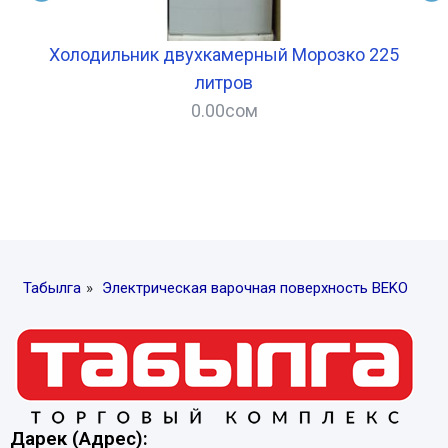
Холодильник двухкамерный Морозко 225
Хо
литров
0.00
сом
–
Табылга
»
Электрическая варочная поверхность BEKO
Дарек (Адрес):