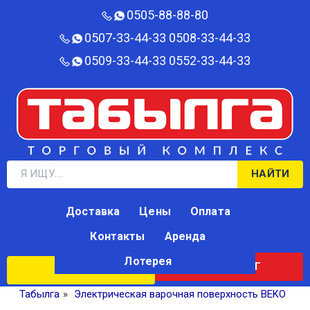
0505-88-88-80‬
0507-33-44-33
0508-33-44-33
0509-33-44-33
0552-33-44-33
НАЙТИ
Доставка
Цены
Оплата
Контакты
Аренда
Лотерея
КАТАЛОГ
ЛОТЕРЕЯ
Табылга
»
Электрическая варочная поверхность BEKO