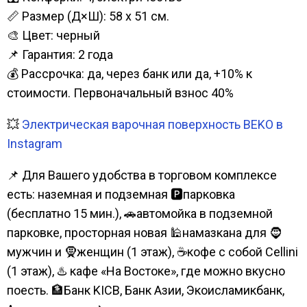
📏 Размер (Д×Ш): 58 x 51 см.
🎨 Цвет: черный
📌 Гарантия: 2 года
💰 Рассрочка: да, через банк или да, +10% к
стоимости. Первоначальный взнос 40%
💥
Электрическая варочная поверхность BEKO в
Instagram
📌 Для Вашего удобства в торговом комплексе
есть: наземная и подземная 🅿парковка
(бесплатно 15 мин.), 🚗автомойка в подземной
парковке, просторная новая 🕌намазкана для 🧔
мужчин и 🧕женщин (1 этаж), ☕кофе с собой Cellini
(1 этаж), ♨️ кафе «На Востоке», где можно вкусно
поесть. 🏦Банк KICB, Банк Азии, Экоисламикбанк,