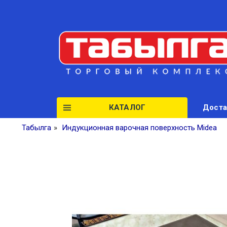
КАТАЛОГ
Доста
Табылга
»
Индукционная варочная поверхность Midea