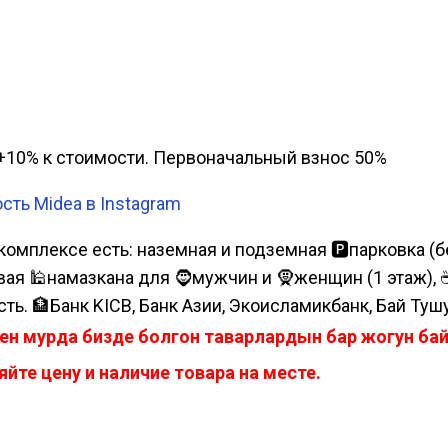
а, +10% к стоимости. Первоначальный взнос 50%
ть Midea в Instagram
комплексе есть: наземная и подземная 🅿парковка (бе
я 🕌намазкана для 🧔мужчин и 🧕женщин (1 этаж), ☕коф
сть. 🏦Банк KICB, Банк Азии, Экоисламикбанк, Бай Туш
ен мурда бизде болгон таварлардын бар жогун б
йте цену и наличие товара на месте.