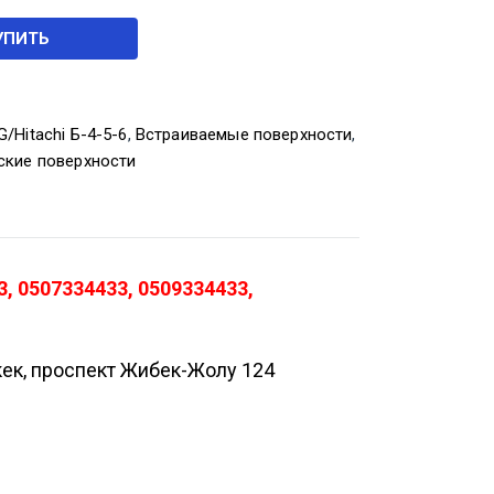
УПИТЬ
/Hitachi Б-4-5-6
,
Встраиваемые поверхности
,
ские поверхности
, 0507334433, 0509334433,
кек, проспект Жибек-Жолу 124