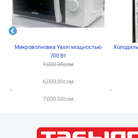
на
Микроволновка Yasin мощностью
Холодиль
700 Вт
9,000.00
сом
6,000.00
сом
–
–
7,000.00
сом