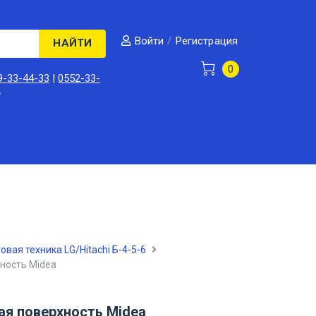
/
Регистрация
Войти
НАЙТИ
0
9-33-44-33
|
0552-33-
3
овая техника LG/Hitachi Б-4-5-6
ность Midea
ая поверхность Midea