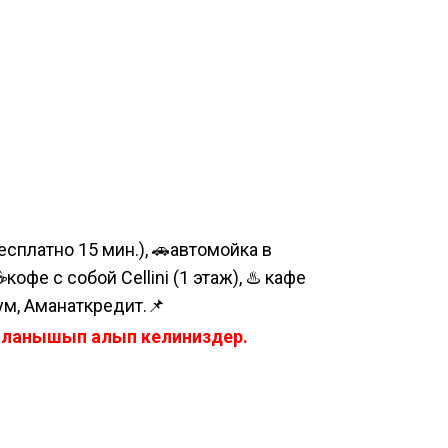
сплатно 15 мин.), 🚗автомойка в
е с собой Cellini (1 этаж), ♨️ кафе
ум, Аманаткредит.📌
айланышып алып келиниздер.