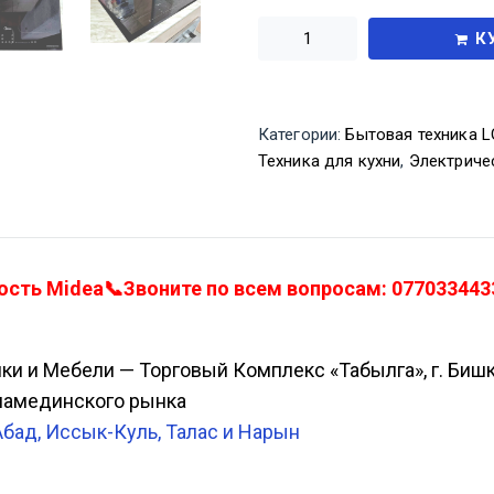
К
Категории:
Бытовая техника LG
Техника для кухни
,
Электриче
сть Midea📞Звоните по всем вопросам: 0770334433
ики и Мебели — Торговый Комплекс «Табылга», г. Биш
Аламединского рынка
Абад, Иссык-Куль, Талас и Нарын