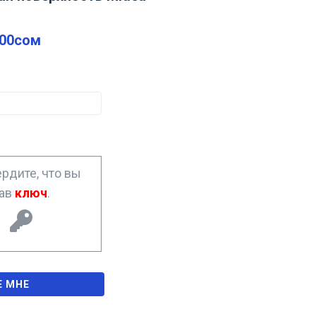
.00
сом
рдите, что вы
рав
ключ
.