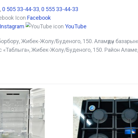
,
0 505 33-44-33
,
0 555 33-44-33
Facebook
Instagram
YouTube
борбору, Жибек-Жолу/Буденого, 150. Аламүдүн базары
с «Таблыга», Жибек-Жолу/Буденого, 150. Район Аламе