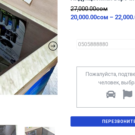
27,000.00
сом
20,000.00
сом
–
22,000
P
h
o
n
e
*
Пожалуйста, подтве
человек, выб