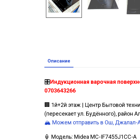
Описание
🎛️
Индукционная варочная поверхно
0703643266
🏢 1й+2й этаж | Центр Бытовой техн
(пересекает ул. Будённого), район 
🏔️ Можем отправить в Ош, Джалал-
🏮 Модель: Midea MC-IF7455J1CC-A