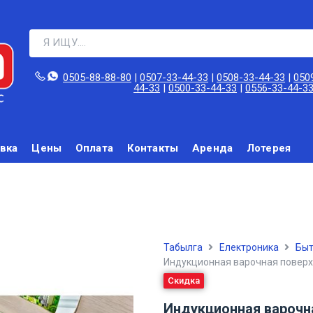
0505-88-88-80‬
|
0507-33-44-33
|
0508-33-44-33
|
050
44-33
|
0500-33-44-33
|
0556-33-44-3
вка
Цены
Оплата
Контакты
Аренда
Лотерея
Табылга
Електроника
Быт
Индукционная варочная поверх
Скидка
Индукционная варочн