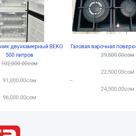
ник двухкамерный BEKO
Газовая варочная поверх
500 литров
29,500.00
сом
102,000.00
сом
22,500.00
сом
91,000.00
сом
–
24,500.00
сом
96,000.00
сом