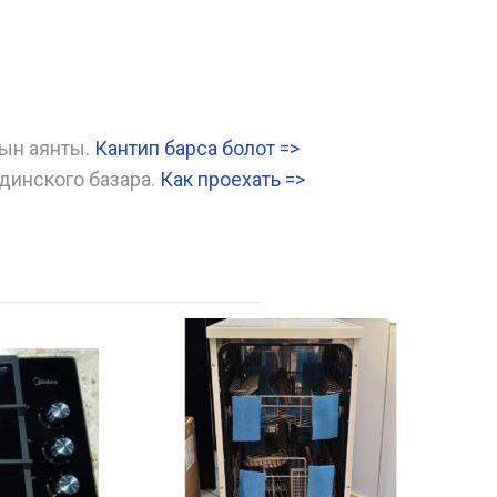
нын аянты.
Кантип барса болот
=>
динского базара.
Как проехать =
>