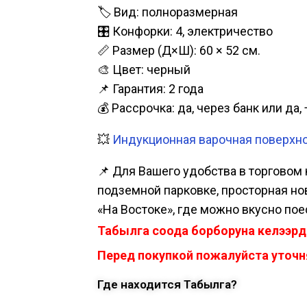
🏷️ Вид: полноразмерная
🎛️ Конфорки: 4, электричество
📏 Размер (Д×Ш): 60 × 52 см.
🎨 Цвет: черный
📌 Гарантия: 2 года
💰 Рассрочка: да, через банк или д
💥
Индукционная варочная поверхнос
📌 Для Вашего удобства в торговом 
подземной парковке, просторная нова
«На Востоке», где можно вкусно пое
Табылга соода борборуна келээрд
Перед покупкой пожалуйста уточня
Где находится Табылга?