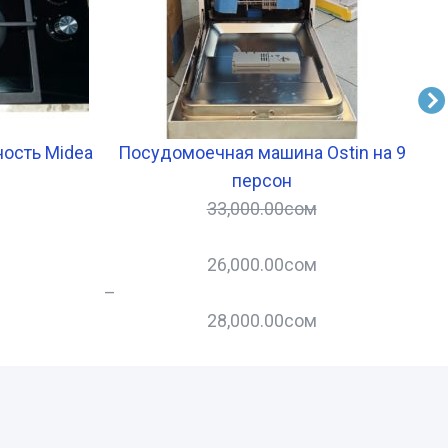
ность Midea
Посудомоечная машина Ostin на 9
М
персон
33,000.00
сом
26,000.00
сом
–
–
28,000.00
сом