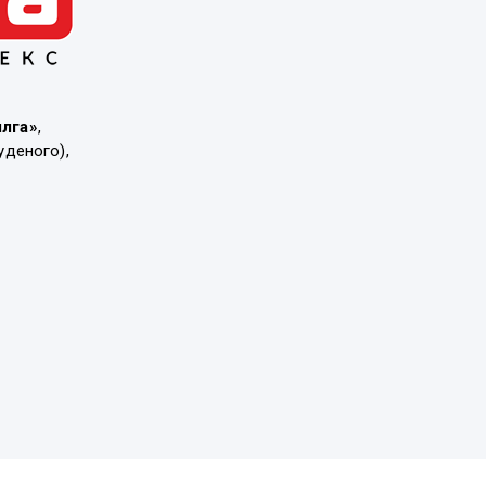
ылга»
,
уденого),