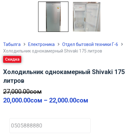
Табылга
Електроника
Отдел бытовой техники Г-6
Холодильник однокамерный Shivaki 175 литров
Скидка
Холодильник однокамерный Shivaki 175
литров
27,000.00
сом
20,000.00
сом
–
22,000.00
сом
P
h
o
n