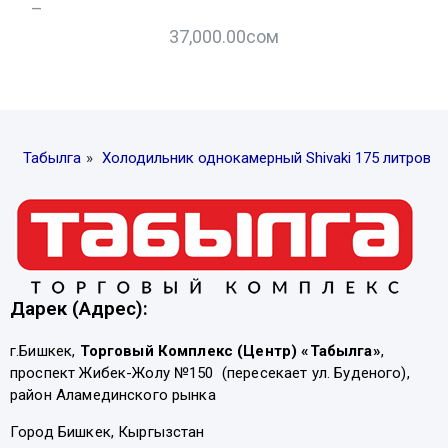
–
–
37,000.00
сом
Табылга
»
Холодильник однокамерный Shivaki 175 литров
Дарек (Адрес):
г.Бишкек,
Торговый Комплекс (Центр) «Табылга»
,
проспект Жибек-Жолу №150 (пересекает ул. Буденого),
район Аламединского рынка
Город Бишкек, Кыргызстан