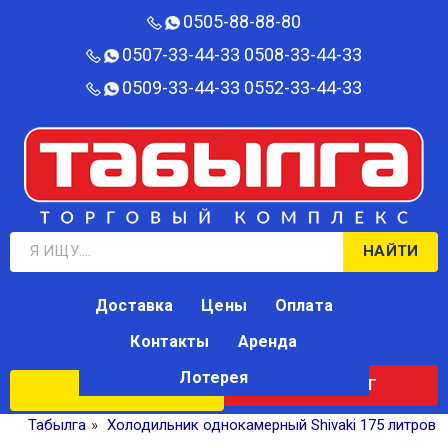
0505-88-88-80‬
0507-33-44-33
0508-33-44-33
0509-33-44-33
0552-33-44-33
НАЙТИ
Доставка
Цены
Оплата
Контакты
Аренда
Лотерея
КАТАЛОГ
ЛОТЕРЕЯ
Табылга
»
Холодильник однокамерный Shivaki 175 литров