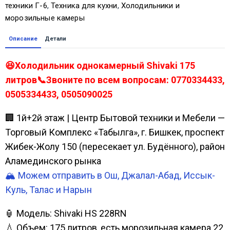
техники Г-6
,
Техника для кухни
,
Холодильники и
морозильные камеры
Описание
Детали
😆Холодильник однокамерный Shivaki 175
литров📞Звоните по всем вопросам: 0770334433,
0505334433, 0505090025
🏢 1й+2й этаж | Центр Бытовой техники и Мебели —
Торговый Комплекс «Табылга», г. Бишкек, проспект
Жибек-Жолу 150 (пересекает ул. Будённого), район
Аламединского рынка
🏔️ Можем отправить в Ош, Джалал-Абад, Иссык-
Куль, Талас и Нарын
🏮 Модель: Shivaki HS 228RN
💧 Объем: 175 литров, есть морозильная камера 22