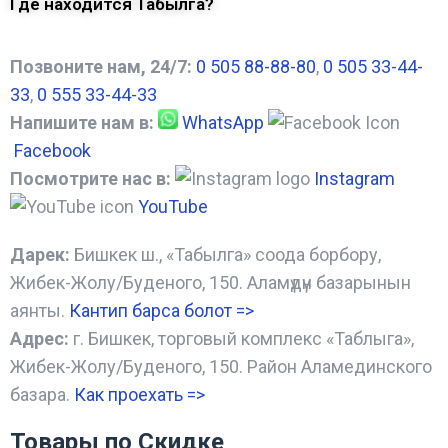
Где находится Табылга?
Позвоните нам, 24/7:
0 505 88-88-80
,
0 505 33-44-
33
,
0 555 33-44-33
Напишите нам в:
WhatsApp
Facebook
Посмотрите нас в:
Instagram
YouTube
Дарек:
Бишкек ш., «Табылга» соода борбору,
Жибек-Жолу/Буденого, 150. Аламүдүн базарынын
аянты.
Кантип барса болот
=>
Адрес:
г. Бишкек, торговый комплекс «Таблыга»,
Жибек-Жолу/Буденого, 150. Район Аламединского
базара.
Как проехать =
>
Товары по Скидке