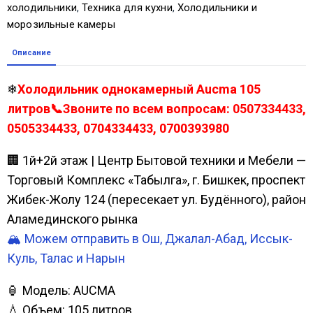
холодильники
,
Техника для кухни
,
Холодильники и
морозильные камеры
Описание
❄
Холодильник однокамерный Aucma 105
литров📞Звоните по всем вопросам: 0507334433,
0505334433, 0704334433, 0700393980
🏢 1й+2й этаж | Центр Бытовой техники и Мебели —
Торговый Комплекс «Табылга», г. Бишкек, проспект
Жибек-Жолу 124 (пересекает ул. Будённого), район
Аламединского рынка
🏔️ Можем отправить в Ош, Джалал-Абад, Иссык-
Куль, Талас и Нарын
🏮 Модель: AUCMA
💧 Объем: 105 литров