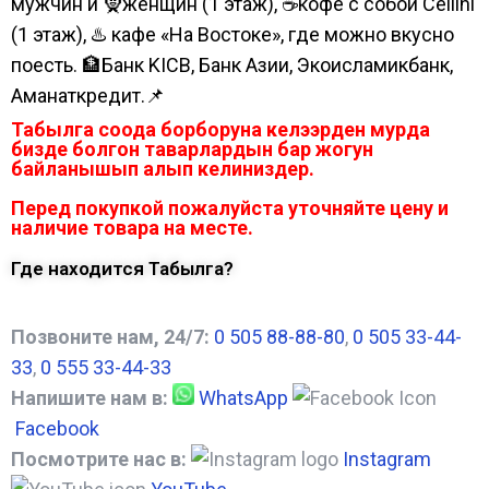
мужчин и 🧕женщин (1 этаж), ☕кофе с собой Cellini
(1 этаж), ♨️ кафе «На Востоке», где можно вкусно
поесть. 🏦Банк KICB, Банк Азии, Экоисламикбанк,
Аманаткредит.📌
Табылга соода борборуна келээрден мурда
бизде болгон таварлардын бар жогун
байланышып алып келиниздер.
Перед покупкой пожалуйста уточняйте цену и
наличие товара на месте.
Где находится Табылга?
Позвоните нам, 24/7:
0 505 88-88-80
,
0 505 33-44-
33
,
0 555 33-44-33
Напишите нам в:
WhatsApp
Facebook
Посмотрите нас в:
Instagram