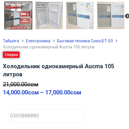
Табылга
Електроника
Бытовая техника Союз БТ-03
Холодильник однокамерный Aucma 105 литров
Скидка
Холодильник однокамерный Aucma 105
литров
21,000.00
сом
14,000.00
сом
–
17,000.00
сом
P
h
o
n