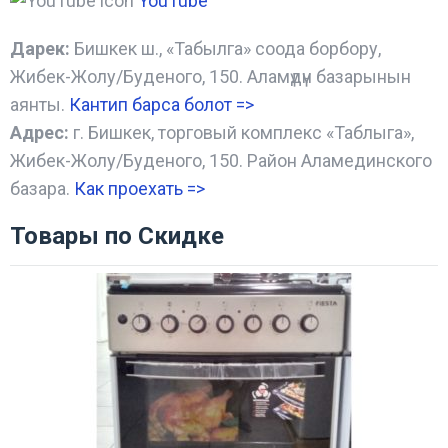
YouTube
Дарек:
Бишкек ш., «Табылга» соода борбору,
Жибек-Жолу/Буденого, 150. Аламүдүн базарынын
аянты.
Кантип барса болот
=>
Адрес:
г. Бишкек, торговый комплекс «Таблыга»,
Жибек-Жолу/Буденого, 150. Район Аламединского
базара.
Как проехать =
>
Товары по Скидке