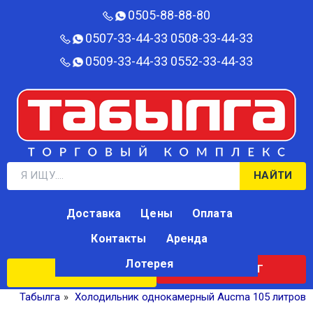
0505-88-88-80‬
0507-33-44-33
0508-33-44-33
0509-33-44-33
0552-33-44-33
НАЙТИ
Доставка
Цены
Оплата
Контакты
Аренда
Лотерея
КАТАЛОГ
ЛОТЕРЕЯ
Табылга
»
Холодильник однокамерный Aucma 105 литров