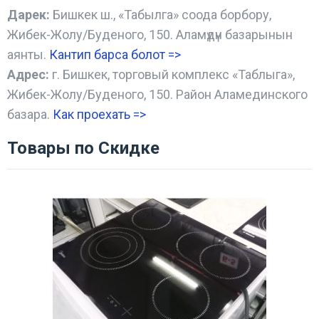
Дарек:
Бишкек ш., «Табылга» соода борбору,
Жибек-Жолу/Буденого, 150. Аламүдүн базарынын
аянты.
Кантип барса болот
=>
Адрес:
г. Бишкек, торговый комплекс «Таблыга»,
Жибек-Жолу/Буденого, 150. Район Аламединского
базара.
Как проехать =
>
Товары по Скидке