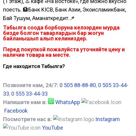
(1 этаж), ♨️ кафе «На Востоке», где можно вкусно
поесть. 🏦Банк KICB, Банк Азии, Экоисламикбанк,
Бай Тушум, Аманаткредит.📌
Табылга соода борборуна келээрден мурда
бизде болгон таварлардын бар жогун
байланышып алып келиниздер.
Перед покупкой пожалуйста уточняйте цену и
наличие товара на месте.
Где находится Табылга?
Позвоните нам, 24/7:
0 505 88-88-80
,
0 505 33-44-
33
,
0 555 33-44-33
Напишите нам в:
WhatsApp
Facebook
Посмотрите нас в:
Instagram
YouTube