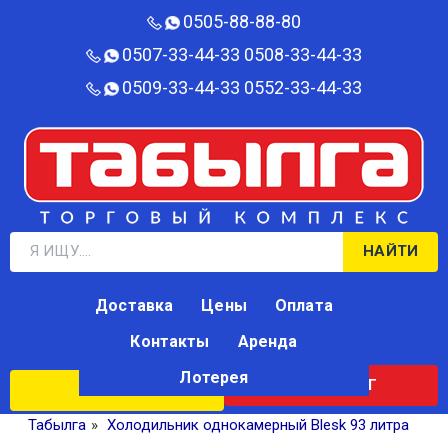
0505-88-88-80‬
0507-33-44-33
0508-33-44-33
0509-33-44-33
0552-33-44-33
НАЙТИ
Доставка
Цены
Оплата
Контакты
Аренда
Лотерея
КАТАЛОГ
ЛОТЕРЕЯ
Табылга
»
Холодильник однокамерный Blesk 93 литра