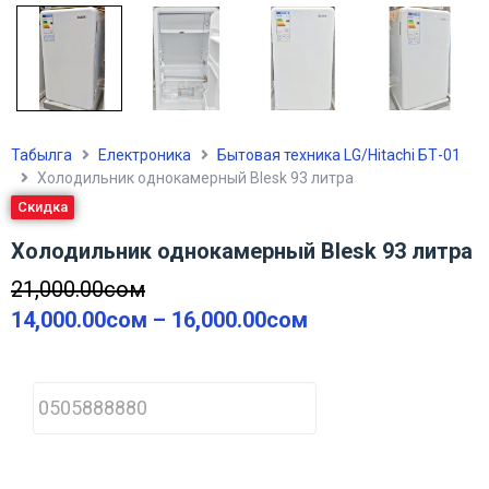
Табылга
Електроника
Бытовая техника LG/Hitachi БТ-01
Холодильник однокамерный Blesk 93 литра
Скидка
Холодильник однокамерный Blesk 93 литра
21,000.00
сом
14,000.00
сом
–
16,000.00
сом
P
h
o
n
e