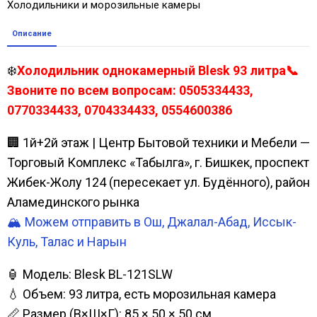
Холодильники и морозильные камеры
Описание
❄️
Холодильник однокамерный Blesk 93 литра📞
Звоните по всем вопросам: 0505334433,
0770334433, 0704334433, 0554600386
🏢 1й+2й этаж | Центр Бытовой техники и Мебели —
Торговый Комплекс «Табылга», г. Бишкек, проспект
Жибек-Жолу 124 (пересекает ул. Будённого), район
Аламединского рынка
🏔️ Можем отправить в Ош, Джалал-Абад, Иссык-
Куль, Талас и Нарын
🏮 Модель: Blesk BL-121SLW
💧 Объем: 93 литра, есть морозильная камера
📏 Размер (В×Ш×Г): 85 × 50 × 50 см