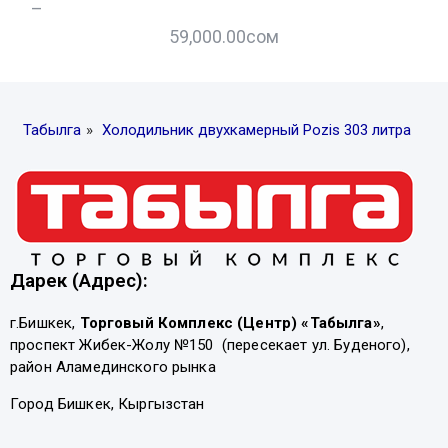
–
–
59,000.00
сом
Табылга
»
Холодильник двухкамерный Pozis 303 литра
Дарек (Адрес):
г.Бишкек,
Торговый Комплекс (Центр) «Табылга»
,
проспект Жибек-Жолу №150 (пересекает ул. Буденого),
район Аламединского рынка
Город Бишкек, Кыргызстан