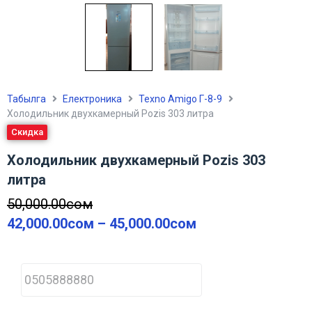
Табылга
Електроника
Texno Amigo Г-8-9
Холодильник двухкамерный Pozis 303 литра
Скидка
Холодильник двухкамерный Pozis 303
литра
50,000.00
сом
42,000.00
сом
–
45,000.00
сом
P
h
o
n