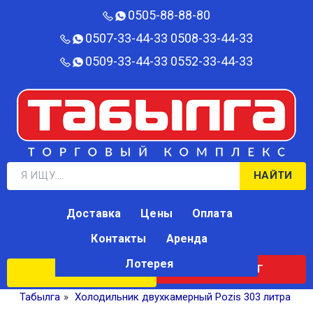
0505-88-88-80‬
0507-33-44-33
0508-33-44-33
0509-33-44-33
0552-33-44-33
НАЙТИ
Доставка
Цены
Оплата
Контакты
Аренда
Лотерея
КАТАЛОГ
ЛОТЕРЕЯ
Табылга
»
Холодильник двухкамерный Pozis 303 литра