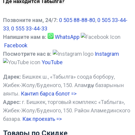
Где находится Табылга?
Позвоните нам, 24/7:
0 505 88-88-80
,
0 505 33-44-
33
,
0 555 33-44-33
Напишите нам в:
WhatsApp
Facebook
Посмотрите нас в:
Instagram
YouTube
Дарек:
Бишкек ш., «Табылга» соода борбору,
Жибек-Жолу/Буденого, 150. Аламүдүн базарынын
аянты.
Кантип барса болот
=>
Адрес:
г. Бишкек, торговый комплекс «Таблыга»,
Жибек-Жолу/Буденого, 150. Район Аламединского
базара.
Как проехать =
>
Товары по Скидке