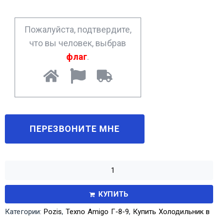
e
*
Пожалуйста, подтвердите,
что вы человек, выбрав
флаг
.
КУПИТЬ
Категории:
Pozis
,
Texno Amigo Г-8-9
,
Купить Холодильник в