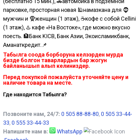
(бесплатно 15 мин.), 🚗автомойка в подземной
парковке, просторная новая 🕌намазкана для 🧔
мужчин и 🧕женщин (1 этаж), ☕кофе с собой Cellini
(1 этаж), ♨️ кафе «На Востоке», где можно вкусно
поесть. 🏦Банк KICB, Банк Азии, Экоисламикбанк,
Аманаткредит.📌
Табылга соода борборуна келээрден мурда
бизде болгон таварлардын бар жогун
байланышып алып келиниздер.
Перед покупкой пожалуйста уточняйте цену и
наличие товара на месте.
Где находится Табылга?
Позвоните нам, 24/7:
0 505 88-88-80
,
0 505 33-44-
33
,
0 555 33-44-33
Напишите нам в:
WhatsApp