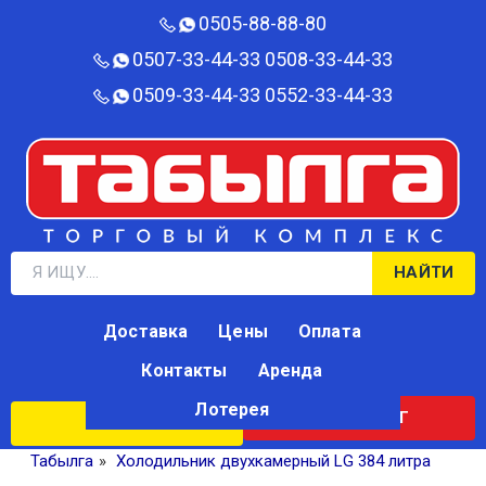
0505-88-88-80‬
0507-33-44-33
0508-33-44-33
0509-33-44-33
0552-33-44-33
НАЙТИ
Доставка
Цены
Оплата
Контакты
Аренда
Лотерея
КАТАЛОГ
ЛОТЕРЕЯ
Табылга
»
Холодильник двухкамерный LG 384 литра