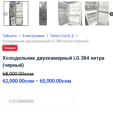
Табылга
Електроника
Tehno Live Б-2
Холодильник двухкамерный LG 384 литра (черный)
Скидка
Холодильник двухкамерный LG 384 литра
(черный)
68,000.00
сом
62,000.00
сом
–
65,000.00
сом
P
h
o
n