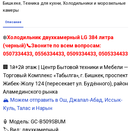
Бишкеке
,
Техника для кухни
,
Холодильники и морозильные
камеры
Описание
❄️
Холодильник двухкамерный LG 384 литра
(черный)📞Звоните по всем вопросам:
0507334433, 0556334433, 0509334433, 0505334433
🏢 1й+2й этаж | Центр Бытовой техники и Мебели —
Торговый Комплекс «Табылга», г. Бишкек, проспект
Жибек-Жолу 124 (пересекает ул. Будённого), район
Аламединского рынка
🏔️ Можем отправить в Ош, Джалал-Абад, Иссык-
Куль, Талас и Нарын
🏮 Модель: GC-B509SBUM
🏷️ Вид: двухкамерный