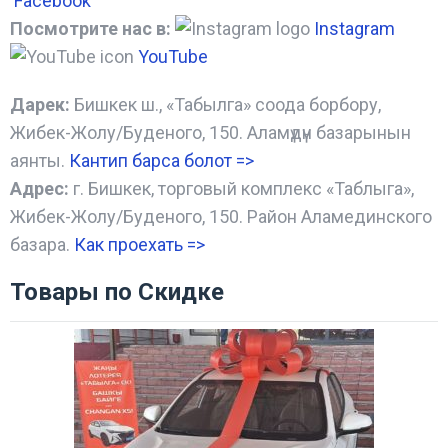
Facebook
Посмотрите нас в:
Instagram
YouTube
Дарек:
Бишкек ш., «Табылга» соода борбору,
Жибек-Жолу/Буденого, 150. Аламүдүн базарынын
аянты.
Кантип барса болот
=>
Адрес:
г. Бишкек, торговый комплекс «Таблыга»,
Жибек-Жолу/Буденого, 150. Район Аламединского
базара.
Как проехать =
>
Товары по Скидке