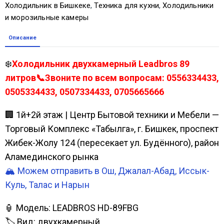
Холодильник в Бишкеке
,
Техника для кухни
,
Холодильники
и морозильные камеры
Описание
❄️
Холодильник двухкамерный Leadbros 89
литров📞Звоните по всем вопросам: 0556334433,
0505334433, 0507334433, 0705665666
🏢 1й+2й этаж | Центр Бытовой техники и Мебели —
Торговый Комплекс «Табылга», г. Бишкек, проспект
Жибек-Жолу 124 (пересекает ул. Будённого), район
Аламединского рынка
🏔️ Можем отправить в Ош, Джалал-Абад, Иссык-
Куль, Талас и Нарын
🏮 Модель: LEADBROS HD-89FBG
🏷️ Вид: двухкамерный