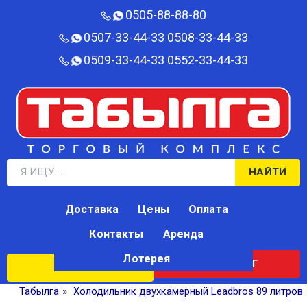
0505-88-88-80‬
0507-33-44-33
0508-33-44-33
0509-33-44-33
0552-33-44-33
НАЙТИ
Доставка
Цены
Оплата
Контакты
Аренда
Лотерея
КАТАЛОГ
ЛОТЕРЕЯ
Табылга
»
Холодильник двухкамерный Leadbros 89 литров