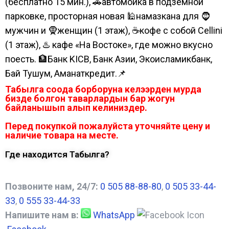
(бесплатно 15 мин.), 🚗автомойка в подземной
парковке, просторная новая 🕌намазкана для 🧔
мужчин и 🧕женщин (1 этаж), ☕кофе с собой Cellini
(1 этаж), ♨️ кафе «На Востоке», где можно вкусно
поесть. 🏦Банк KICB, Банк Азии, Экоисламикбанк,
Бай Тушум, Аманаткредит.📌
Табылга соода борборуна келээрден мурда
бизде болгон таварлардын бар жогун
байланышып алып келиниздер.
Перед покупкой пожалуйста уточняйте цену и
наличие товара на месте.
Где находится Табылга?
Позвоните нам, 24/7:
0 505 88-88-80
,
0 505 33-44-
33
,
0 555 33-44-33
Напишите нам в:
WhatsApp