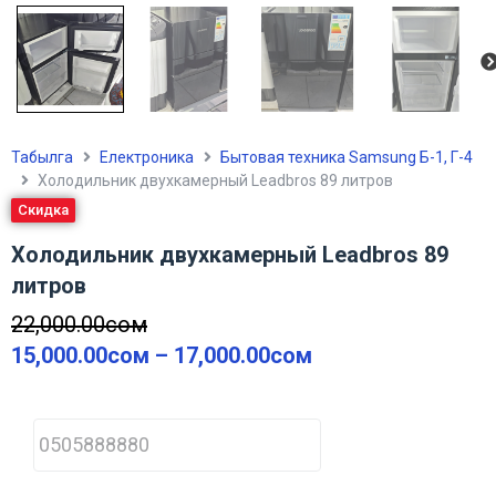
Табылга
Електроника
Бытовая техника Samsung Б-1, Г-4
Холодильник двухкамерный Leadbros 89 литров
Скидка
Холодильник двухкамерный Leadbros 89
литров
22,000.00
сом
15,000.00
сом
–
17,000.00
сом
P
h
o
n