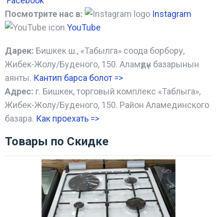
Facebook
Посмотрите нас в:
Instagram
YouTube
Дарек:
Бишкек ш., «Табылга» соода борбору,
Жибек-Жолу/Буденого, 150. Аламүдүн базарынын
аянты.
Кантип барса болот
=>
Адрес:
г. Бишкек, торговый комплекс «Таблыга»,
Жибек-Жолу/Буденого, 150. Район Аламединского
базара.
Как проехать =
>
Товары по Скидке