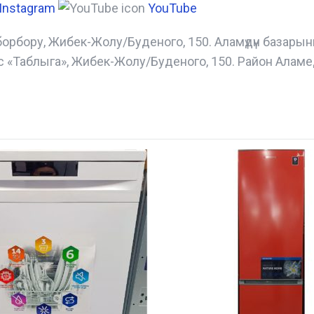
Instagram
YouTube
борбору, Жибек-Жолу/Буденого, 150. Аламүдүн базары
с «Таблыга», Жибек-Жолу/Буденого, 150. Район Аламе