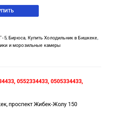
УПИТЬ
Г-5
,
Бирюса
,
Купить Холодильник в Бишкеке
,
ики и морозильные камеры
4433, 0552334433, 0505334433,
кек, проспект Жибек-Жолу 150