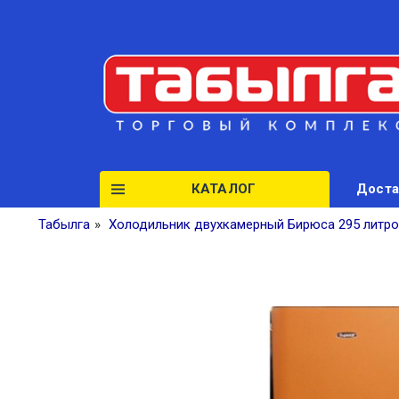
КАТАЛОГ
Доста
Табылга
»
Холодильник двухкамерный Бирюса 295 литро