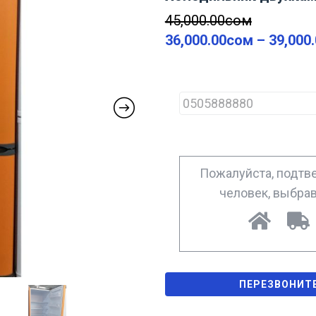
45,000.00
сом
36,000.00
сом
–
39,000
P
h
o
n
e
*
Пожалуйста, подтве
человек, выбра