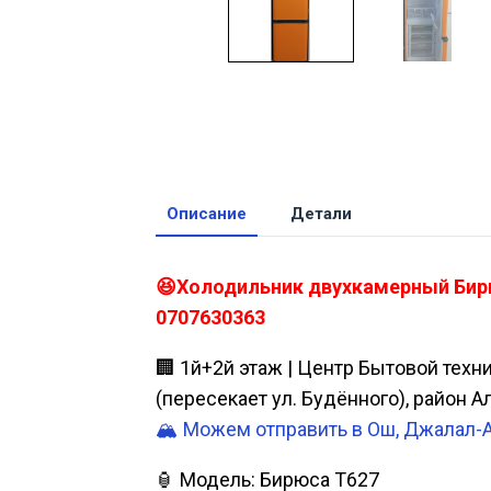
Описание
Детали
😆Холодильник двухкамерный Бирюс
0707630363
🏢 1й+2й этаж | Центр Бытовой техн
(пересекает ул. Будённого), район 
🏔️ Можем отправить в Ош, Джалал-
🏮 Модель: Бирюса Т627