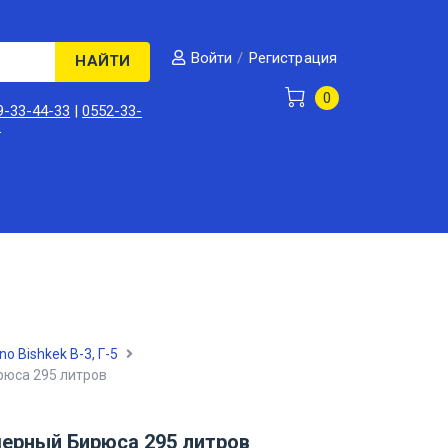
/
Регистрация
Войти
НАЙТИ
0
9-33-44-33
|
0552-33-
3
no Bishkek В-3, Г-5
юса 295 литров
ерный Бирюса 295 литров