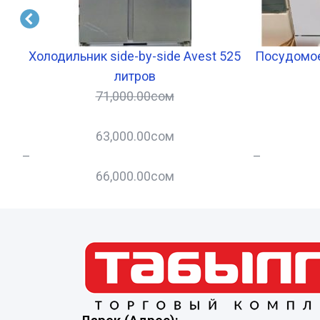
Холодильник side-by-side Avest 525
Посудомое
литров
71,000.00
сом
63,000.00
сом
–
–
66,000.00
сом