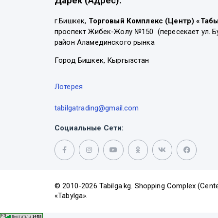
Дарек (Адрес):
г.Бишкек,
Торговый Комплекс (Центр) «Таб
проспект Жибек-Жолу №150 (пересекает ул. Б
район Аламединского рынка
Город Бишкек, Кыргызстан
Лотерея
tabilgatrading@gmail.com
Социальные Сети:
© 2010-2026 Tabilga.kg. Shopping Complex (Cente
«Tabylga».