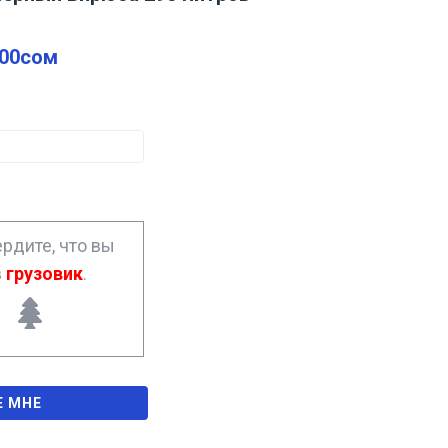
.00
сом
рдите, что вы
в
грузовик
.