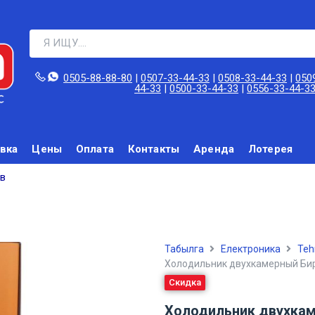
0505-88-88-80‬
|
0507-33-44-33
|
0508-33-44-33
|
050
44-33
|
0500-33-44-33
|
0556-33-44-3
вка
Цены
Оплата
Контакты
Аренда
Лотерея
в
Табылга
Електроника
Teh
Холодильник двухкамерный Бир
Скидка
Холодильник двухкам