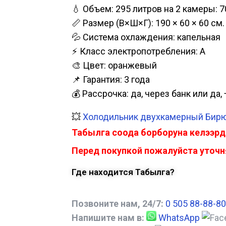
💧 Объем: 295 литров на 2 камеры: 7
📏 Размер (В×Ш×Г): 190 × 60 × 60 см.
💦 Система охлаждения: капельная
⚡ Класс электропотребления: А
🎨 Цвет: оранжевый
📌 Гарантия: 3 года
💰 Рассрочка: да, через банк или д
💥
Холодильник двухкамерный Бирюс
Табылга соода борборуна келээрд
Перед покупкой пожалуйста уточня
Где находится Табылга?
Позвоните нам, 24/7:
0 505 88-88-80
Напишите нам в:
WhatsApp