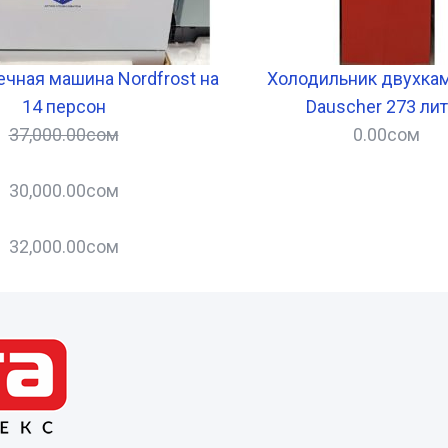
чная машина Nordfrost на
Холодильник двухка
14 персон
Dauscher 273 ли
37,000.00
сом
0.00
сом
30,000.00
сом
32,000.00
сом