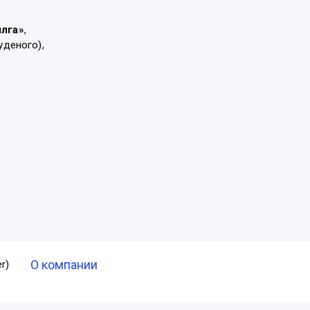
ылга»
,
уденого),
О компании
r)