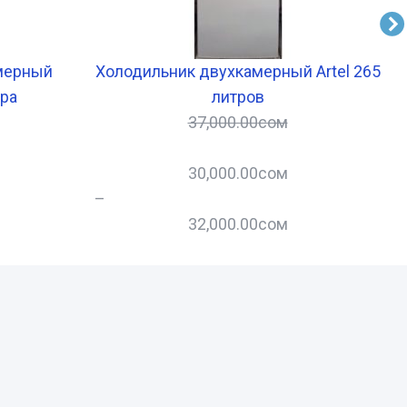
мерный
Холодильник двухкамерный Artel 265
тра
литров
37,000.00
сом
30,000.00
сом
–
–
32,000.00
сом