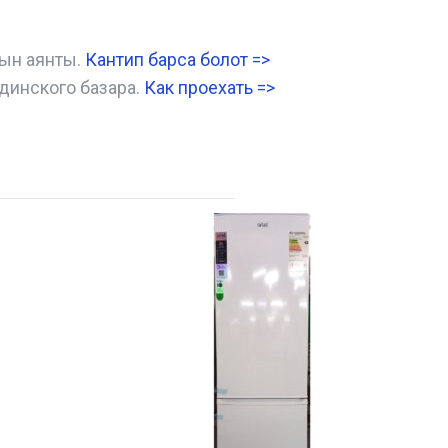
нын аянты.
Кантип барса болот
=>
динского базара.
Как проехать =
>