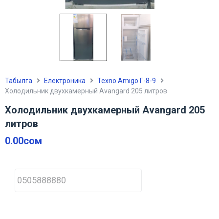
Табылга
Електроника
Texno Amigo Г-8-9
Холодильник двухкамерный Avangard 205 литров
Холодильник двухкамерный Avangard 205
литров
0.00
сом
P
h
o
n
e