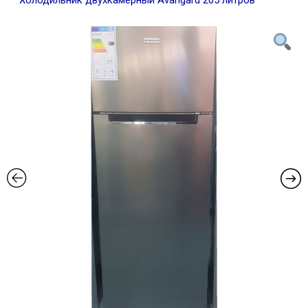
Холодильник двухкамерный Avangard 205 литров