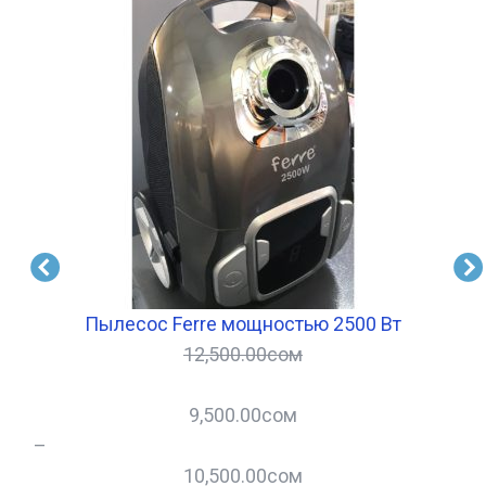
7
Пылесос Ferre мощностью 2500 Вт
12,500.00
сом
9,500.00
сом
–
–
10,500.00
сом