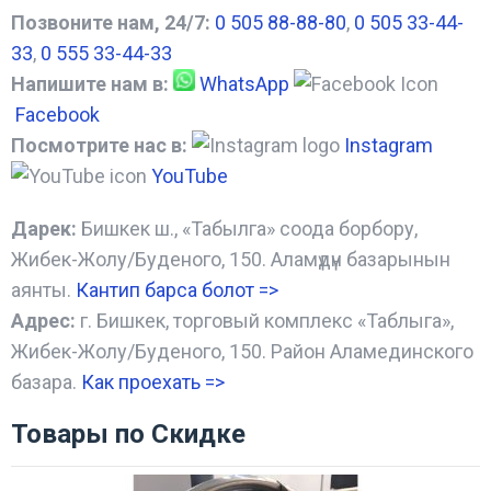
Позвоните нам, 24/7:
0 505 88-88-80
,
0 505 33-44-
33
,
0 555 33-44-33
Напишите нам в:
WhatsApp
Facebook
Посмотрите нас в:
Instagram
YouTube
Дарек:
Бишкек ш., «Табылга» соода борбору,
Жибек-Жолу/Буденого, 150. Аламүдүн базарынын
аянты.
Кантип барса болот
=>
Адрес:
г. Бишкек, торговый комплекс «Таблыга»,
Жибек-Жолу/Буденого, 150. Район Аламединского
базара.
Как проехать =
>
Товары по Скидке