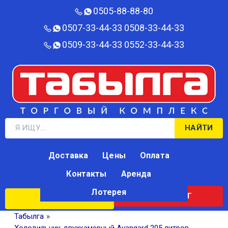
0505-88-88-80‬
0507-33-44-33
0508-33-44-33
0509-33-44-33
0552-33-44-33
НАЙТИ
Доставка
Цены
Оплата
Контакты
Аренда
Лотерея
КАТАЛОГ
ЛОТЕРЕЯ
Табылга
»