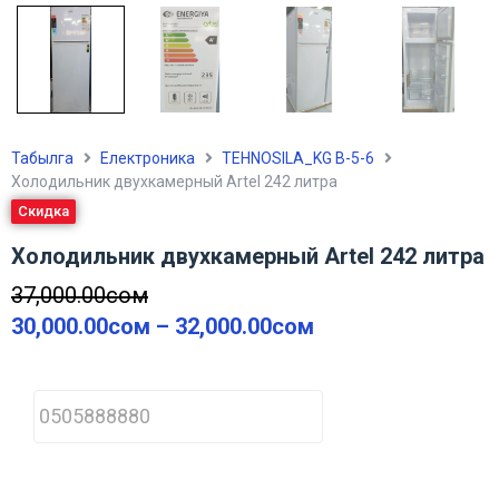
Табылга
Електроника
TEHNOSILA_KG В-5-6
Холодильник двухкамерный Artel 242 литра
Скидка
Холодильник двухкамерный Artel 242 литра
37,000.00
сом
30,000.00
сом
–
32,000.00
сом
P
h
o
n
e