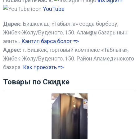
Посмотрите нас в:
Instagram
YouTube
Дарек:
Бишкек ш., «Табылга» соода борбору,
Жибек-Жолу/Буденого, 150. Аламүдүн базарынын
аянты.
Кантип барса болот
=>
Адрес:
г. Бишкек, торговый комплекс «Таблыга»,
Жибек-Жолу/Буденого, 150. Район Аламединского
базара.
Как проехать =
>
Товары по Скидке