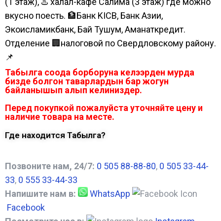
(1 этаж), ♨️ халал-кафе Салима (3 этаж) где можно
вкусно поесть. 🏦Банк KICB, Банк Азии,
Экоисламикбанк, Бай Тушум, Аманаткредит.
Отделение 🏢налоговой по Свердловскому району.
📌
Табылга соода борборуна келээрден мурда
бизде болгон таварлардын бар жогун
байланышып алып келиниздер.
Перед покупкой пожалуйста уточняйте цену и
наличие товара на месте.
Где находится Табылга?
Позвоните нам, 24/7:
0 505 88-88-80
,
0 505 33-44-
33
,
0 555 33-44-33
Напишите нам в:
WhatsApp
Facebook