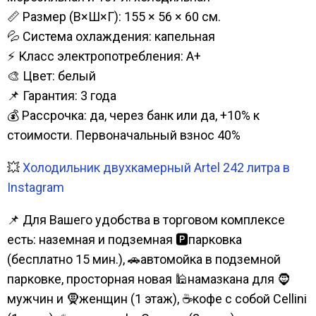
📏 Размер (В×Ш×Г): 155 × 56 × 60 см.
💦 Система охлаждения: капельная
⚡ Класс электропотребления: А+
🎨 Цвет: белый
📌 Гарантия: 3 года
💰 Рассрочка: да, через банк или да, +10% к
стоимости. Первоначальный взнос 40%
💥
Холодильник двухкамерный Artel 242 литра в
Instagram
📌 Для Вашего удобства в торговом комплексе
есть: наземная и подземная 🅿парковка
(бесплатно 15 мин.), 🚗автомойка в подземной
парковке, просторная новая 🕌намазкана для 🧔
мужчин и 🧕женщин (1 этаж), ☕кофе с собой Cellini