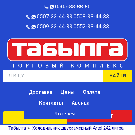
0505-88-88-80‬
0507-33-44-33
0508-33-44-33
0509-33-44-33
0552-33-44-33
НАЙТИ
Доставка
Цены
Оплата
Контакты
Аренда
Лотерея
КАТАЛОГ
ЛОТЕРЕЯ
Табылга
»
Холодильник двухкамерный Artel 242 литра