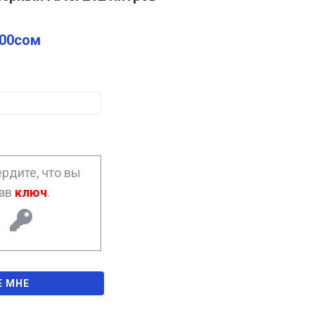
.00
сом
рдите, что вы
рав
ключ
.