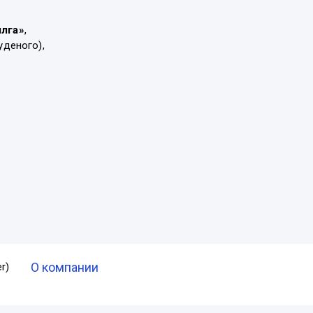
ылга»
,
уденого),
О компании
r)