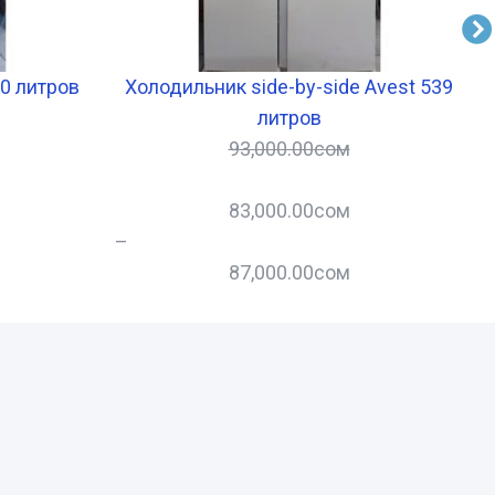
0 литров
Холодильник side-by-side Avest 539
литров
93,000.00
сом
83,000.00
сом
–
–
87,000.00
сом