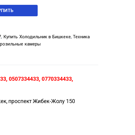
УПИТЬ
7
,
Купить Холодильник в Бишкеке
,
Техника
орозильные камеры
3, 0507334433, 0770334433,
кек, проспект Жибек-Жолу 150