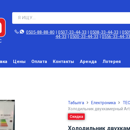
0505-88-88-80‬
|
0507-33-44-33
|
0508-33-44-33
|
050
44-33
|
0500-33-44-33
|
0556-33-44-3
вка
Цены
Оплата
Контакты
Аренда
Лотерея
Табылга
Електроника
TEC
Холодильник двухкамерный Arte
Скидка
Холодильник двухкаме