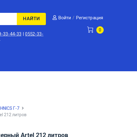
/
Регистрация
Войти
НАЙТИ
0
9-33-44-33
|
0552-33-
3
HNICS Г-7
l 212 литров
рный Artel 212 литров