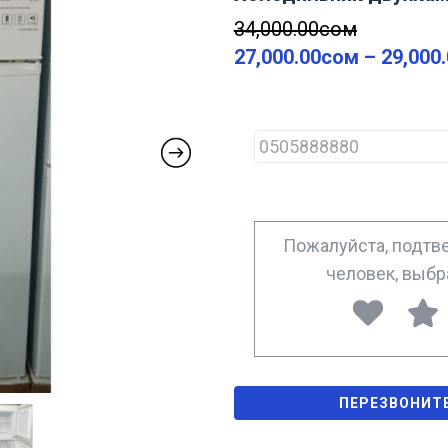
34,000.00
сом
27,000.00
сом
–
29,000
P
h
o
n
e
*
Пожалуйста, подтве
человек, выб