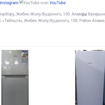
Instagram
YouTube
борбору, Жибек-Жолу/Буденого, 150. Аламүдүн базары
с «Таблыга», Жибек-Жолу/Буденого, 150. Район Аламе