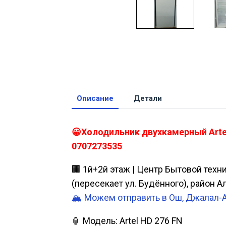
Описание
Детали
😀Холодильник двухкамерный Artel
0707273535
🏢 1й+2й этаж | Центр Бытовой техн
(пересекает ул. Будённого), район 
🏔️ Можем отправить в Ош, Джалал-
🏮 Модель: Artel HD 276 FN