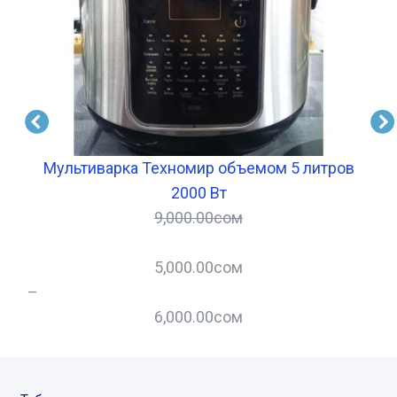
Мультиварка Техномир объемом 5 литров
2000 Вт
9,000.00
сом
5,000.00
сом
–
–
6,000.00
сом