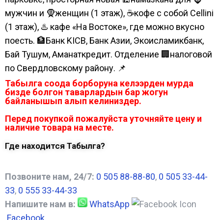
мужчин и 🧕женщин (1 этаж), ☕кофе с собой Cellini
(1 этаж), ♨️ кафе «На Востоке», где можно вкусно
поесть. 🏦Банк KICB, Банк Азии, Экоисламикбанк,
Бай Тушум, Аманаткредит. Отделение 🏢налоговой
по Свердловскому району. 📌
Табылга соода борборуна келээрден мурда
бизде болгон таварлардын бар жогун
байланышып алып келиниздер.
Перед покупкой пожалуйста уточняйте цену и
наличие товара на месте.
Где находится Табылга?
Позвоните нам, 24/7:
0 505 88-88-80
,
0 505 33-44-
33
,
0 555 33-44-33
Напишите нам в:
WhatsApp
Facebook