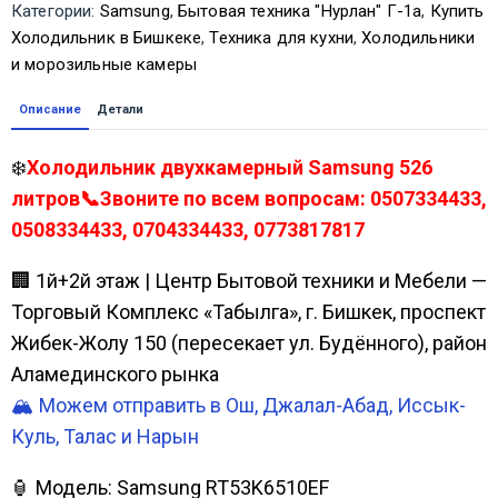
Категории:
Samsung
,
Бытовая техника "Нурлан" Г-1а
,
Купить
Холодильник в Бишкеке
,
Техника для кухни
,
Холодильники
и морозильные камеры
Описание
Детали
❄️
Холодильник двухкамерный Samsung 526
литров📞Звоните по всем вопросам: 0507334433,
0508334433, 0704334433, 0773817817
🏢 1й+2й этаж | Центр Бытовой техники и Мебели —
Торговый Комплекс «Табылга», г. Бишкек, проспект
Жибек-Жолу 150 (пересекает ул. Будённого), район
Аламединского рынка
🏔️ Можем отправить в Ош, Джалал-Абад, Иссык-
Куль, Талас и Нарын
🏮 Модель: Samsung RT53K6510EF