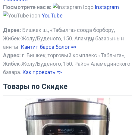
Посмотрите нас в:
Instagram
YouTube
Дарек:
Бишкек ш., «Табылга» соода борбору,
Жибек-Жолу/Буденого, 150. Аламүдүн базарынын
аянты.
Кантип барса болот
=>
Адрес:
г. Бишкек, торговый комплекс «Таблыга»,
Жибек-Жолу/Буденого, 150. Район Аламединского
базара.
Как проехать =
>
Товары по Скидке