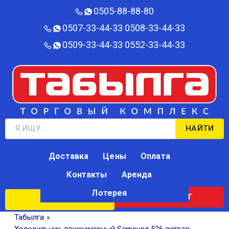
0505-88-88-80‬
0507-33-44-33
0508-33-44-33
0509-33-44-33
0552-33-44-33
НАЙТИ
Доставка
Цены
Оплата
Контакты
Аренда
Лотерея
КАТАЛОГ
ЛОТЕРЕЯ
Табылга
»