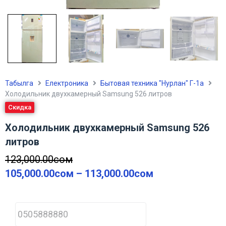
Табылга
Електроника
Бытовая техника "Нурлан" Г-1а
Холодильник двухкамерный Samsung 526 литров
Скидка
Холодильник двухкамерный Samsung 526
литров
123,000.00
сом
105,000.00
сом
–
113,000.00
сом
P
h
o