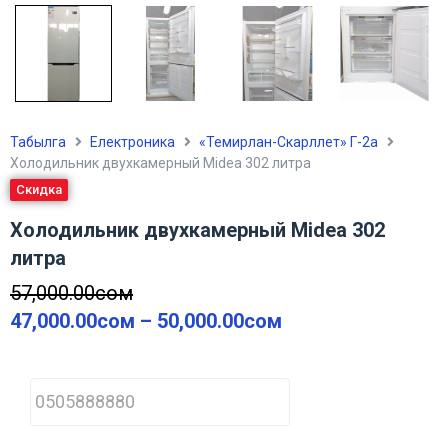
Табылга
Електроника
«Темирлан-Скарллет» Г-2а
Холодильник двухкамерный Midea 302 литра
Скидка
Холодильник двухкамерный Midea 302
литра
57,000.00
сом
47,000.00
сом
–
50,000.00
сом
P
h
o
n