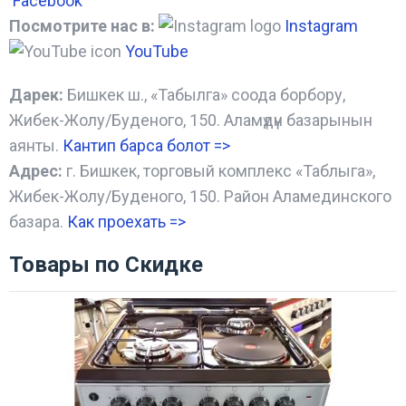
Facebook
Посмотрите нас в:
Instagram
YouTube
Дарек:
Бишкек ш., «Табылга» соода борбору,
Жибек-Жолу/Буденого, 150. Аламүдүн базарынын
аянты.
Кантип барса болот
=>
Адрес:
г. Бишкек, торговый комплекс «Таблыга»,
Жибек-Жолу/Буденого, 150. Район Аламединского
базара.
Как проехать =
>
Товары по Скидке