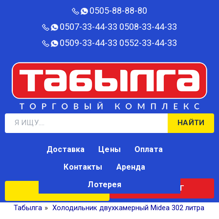
0505-88-88-80‬
0507-33-44-33
0508-33-44-33
0509-33-44-33
0552-33-44-33
НАЙТИ
Доставка
Цены
Оплата
Контакты
Аренда
Лотерея
КАТАЛОГ
ЛОТЕРЕЯ
Табылга
»
Холодильник двухкамерный Midea 302 литра