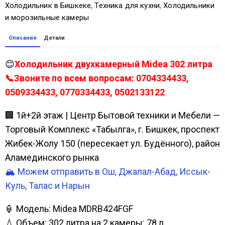
Холодильник в Бишкеке
,
Техника для кухни
,
Холодильники
и морозильные камеры
Описание
Детали
😊
Холодильник двухкамерный Midea 302 литра
📞Звоните по всем вопросам: 0704334433,
0509334433, 0770334433, 0502133122
🏢 1й+2й этаж | Центр Бытовой техники и Мебели —
Торговый Комплекс «Табылга», г. Бишкек, проспект
Жибек-Жолу 150 (пересекает ул. Будённого), район
Аламединского рынка
🏔️ Можем отправить в Ош, Джалал-Абад, Иссык-
Куль, Талас и Нарын
🏮 Модель: Midea MDRB424FGF
💧 Объем: 302 литра на 2 камеры: 78 л.