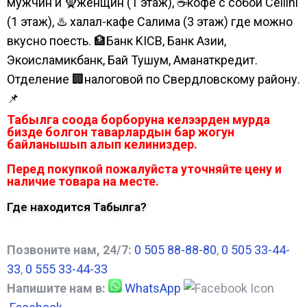
мужчин и 🧕женщин (1 этаж), ☕кофе с собой Cellini
(1 этаж), ♨️ халал-кафе Салима (3 этаж) где можно
вкусно поесть. 🏦Банк KICB, Банк Азии,
Экоисламикбанк, Бай Тушум, Аманаткредит.
Отделение 🏢налоговой по Свердловскому району.
📌
Табылга соода борборуна келээрден мурда
бизде болгон таварлардын бар жогун
байланышып алып келиниздер.
Перед покупкой пожалуйста уточняйте цену и
наличие товара на месте.
Где находится Табылга?
Позвоните нам, 24/7:
0 505 88-88-80
,
0 505 33-44-
33
,
0 555 33-44-33
Напишите нам в:
WhatsApp