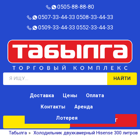
0505-88-88-80‬
0507-33-44-33
0508-33-44-33
0509-33-44-33
0552-33-44-33
НАЙТИ
Доставка
Цены
Оплата
Контакты
Аренда
Лотерея
КАТАЛОГ
ЛОТЕРЕЯ
Табылга
»
Холодильник двухкамерный Hisense 300 литров