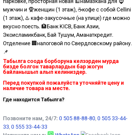
парковке, просторная новая 🕌намазкана для 🧔
мужчин и 🧕женщин (1 этаж), ☕кофе с собой Cellini
(1 этаж), ♨️ кафе-закусочные (на улице) где можно
вкусно поесть. 🏦Банк KICB, Банк Азии,
Экоисламикбанк, Бай Тушум, Аманаткредит.
Отделение 🏢налоговой по Свердловскому району.
📌
Табылга соода борборуна келээрден мурда
бизде болгон таварлардын бар жогун
байланышып алып келиниздер.
Перед покупкой пожалуйста уточняйте цену и
наличие товара на месте.
Где находится Табылга?
Позвоните нам, 24/7:
0 505 88-88-80
,
0 505 33-44-
33
,
0 555 33-44-33