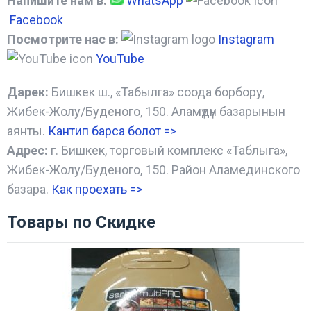
Напишите нам в:
WhatsApp
Facebook
Посмотрите нас в:
Instagram
YouTube
Дарек:
Бишкек ш., «Табылга» соода борбору,
Жибек-Жолу/Буденого, 150. Аламүдүн базарынын
аянты.
Кантип барса болот
=>
Адрес:
г. Бишкек, торговый комплекс «Таблыга»,
Жибек-Жолу/Буденого, 150. Район Аламединского
базара.
Как проехать =
>
Товары по Скидке