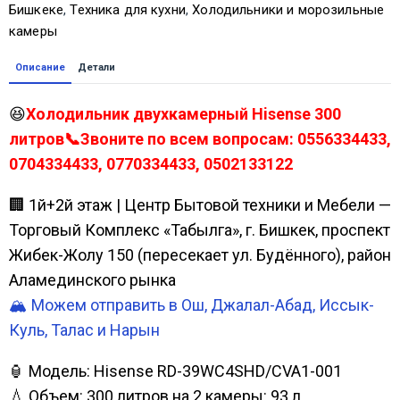
Бишкеке
,
Техника для кухни
,
Холодильники и морозильные
камеры
Описание
Детали
😆
Холодильник двухкамерный Hisense 300
литров📞Звоните по всем вопросам: 0556334433,
0704334433, 0770334433, 0502133122
🏢 1й+2й этаж | Центр Бытовой техники и Мебели —
Торговый Комплекс «Табылга», г. Бишкек, проспект
Жибек-Жолу 150 (пересекает ул. Будённого), район
Аламединского рынка
🏔️ Можем отправить в Ош, Джалал-Абад, Иссык-
Куль, Талас и Нарын
🏮 Модель: Hisense RD-39WC4SHD/CVA1-001
💧 Объем: 300 литров на 2 камеры: 93 л.