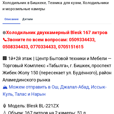
Холодильник в Бишкеке
,
Техника для кухни
,
Холодильники
и морозильные камеры
Описание
Детали
❄️
Холодильник двухкамерный Blesk 167 литров
📞Звоните по всем вопросам: 0509334433,
0508334433, 0770334433, 0705151615
🏢 1й+2й этаж | Центр Бытовой техники и Мебели —
Торговый Комплекс «Табылга», г. Бишкек, проспект
Жибек-Жолу 150 (пересекает ул. Будённого), район
Аламединского рынка
🏔️ Можем отправить в Ош, Джалал-Абад, Иссык-
Куль, Талас и Нарын
🏮 Модель: Blesk BL-221ZX
💧 Объем: 167 литров на 2 камеры: 51 л.