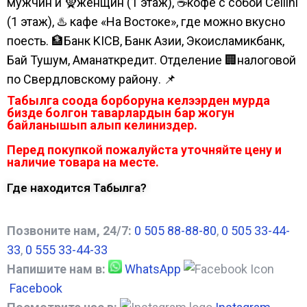
мужчин и 🧕женщин (1 этаж), ☕кофе с собой Cellini
(1 этаж), ♨️ кафе «На Востоке», где можно вкусно
поесть. 🏦Банк KICB, Банк Азии, Экоисламикбанк,
Бай Тушум, Аманаткредит. Отделение 🏢налоговой
по Свердловскому району. 📌
Табылга соода борборуна келээрден мурда
бизде болгон таварлардын бар жогун
байланышып алып келиниздер.
Перед покупкой пожалуйста уточняйте цену и
наличие товара на месте.
Где находится Табылга?
Позвоните нам, 24/7:
0 505 88-88-80
,
0 505 33-44-
33
,
0 555 33-44-33
Напишите нам в:
WhatsApp
Facebook