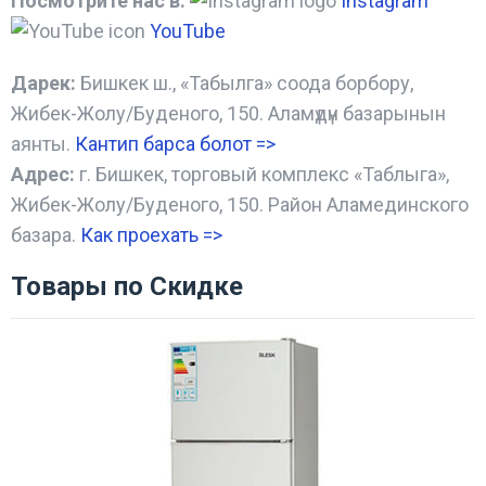
Посмотрите нас в:
Instagram
YouTube
Дарек:
Бишкек ш., «Табылга» соода борбору,
Жибек-Жолу/Буденого, 150. Аламүдүн базарынын
аянты.
Кантип барса болот
=>
Адрес:
г. Бишкек, торговый комплекс «Таблыга»,
Жибек-Жолу/Буденого, 150. Район Аламединского
базара.
Как проехать =
>
Товары по Скидке