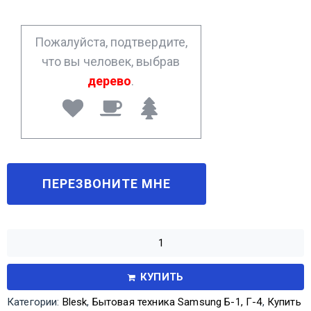
e
*
Пожалуйста, подтвердите,
что вы человек, выбрав
дерево
.
КУПИТЬ
Категории:
Blesk
,
Бытовая техника Samsung Б-1, Г-4
,
Купить