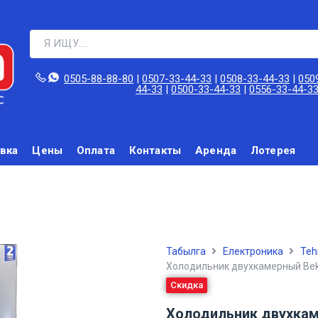
0505-88-88-80‬
|
0507-33-44-33
|
0508-33-44-33
|
050
44-33
|
0500-33-44-33
|
0556-33-44-3
вка
Цены
Оплата
Контакты
Аренда
Лотерея
Табылга
Електроника
Teh
Холодильник двухкамерный Bek
Скидка
Холодильник двухкам