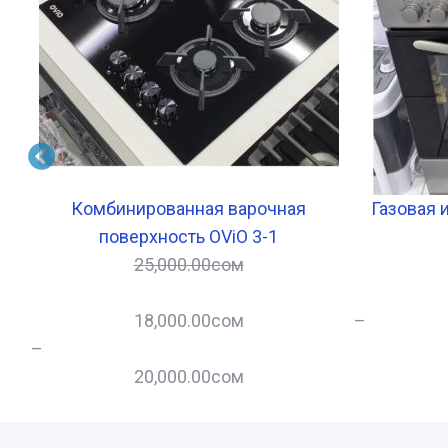
0
Комбинированная варочная
Газовая и
поверхность OViO 3-1
25,000.00
сом
18,000.00
сом
–
–
20,000.00
сом