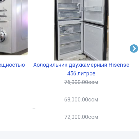
мощностью
Холодильник двухкамерный Hisense
456 литров
76,000.00
сом
68,000.00
сом
–
–
72,000.00
сом