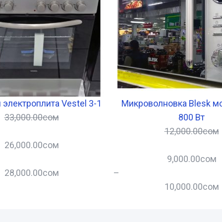
 электроплита Vestel 3-1
Микроволновка Blesk 
33,000.00
сом
800 Вт
12,000.00
сом
26,000.00
сом
9,000.00
сом
28,000.00
сом
–
10,000.00
сом