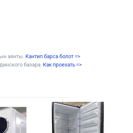
нын аянты.
Кантип барса болот
=>
динского базара.
Как проехать =
>