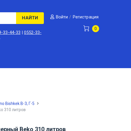
/
Регистрация
Войти
НАЙТИ
0
9-33-44-33
|
0552-33-
3
no Bishkek В-3, Г-5
o 310 литров
ерный Beko 310 литров