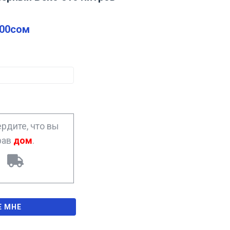
.00
сом
рдите, что вы
рав
дом
.