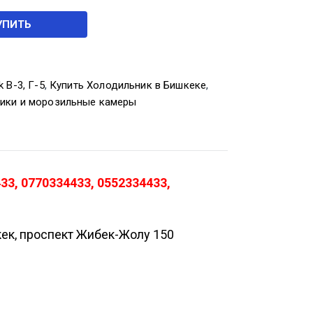
УПИТЬ
k В-3, Г-5
,
Купить Холодильник в Бишкеке
,
ики и морозильные камеры
3, 0770334433, 0552334433,
кек, проспект Жибек-Жолу 150