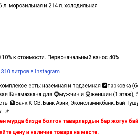
6 л. морозильная и 214 л. холодильная
а, +10% к стоимости. Первоначальный взнос 40%
310 литров в Instagram
комплексе есть: наземная и подземная 🅿парковка (бе
я 🕌намазкана для 🧔мужчин и 🧕женщин (1 этаж), ☕коф
сть. 🏦Банк KICB, Банк Азии, Экоисламикбанк, Бай Ту
. 📌
ен мурда бизде болгон таварлардын бар жогун б
йте цену и наличие товара на месте.