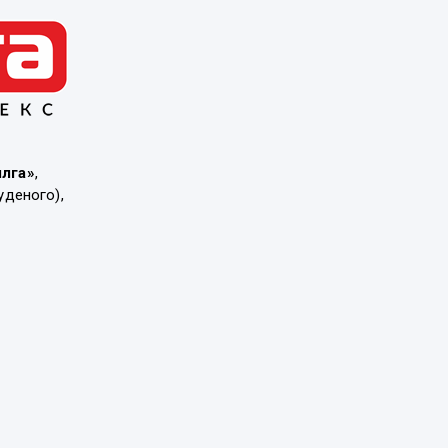
ылга»
,
уденого),