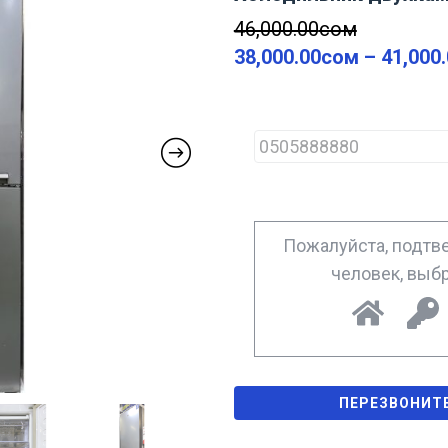
46,000.00
сом
38,000.00
сом
–
41,000
P
h
o
n
e
*
Пожалуйста, подтве
человек, выб