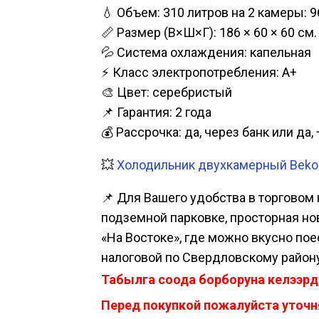
💧 Объем: 310 литров на 2 камеры: 9
📏 Размер (В×Ш×Г): 186 × 60 × 60 см.
💦 Система охлаждения: капельная
⚡ Класс электропотребления: А+
🎨 Цвет: серебристый
📌 Гарантия: 2 года
💰 Рассрочка: да, через банк или д
💥
Холодильник двухкамерный Beko 
📌 Для Вашего удобства в торговом 
подземной парковке, просторная нова
«На Востоке», где можно вкусно пое
налоговой по Свердловскому району
Табылга соода борборуна келээрд
Перед покупкой пожалуйста уточня