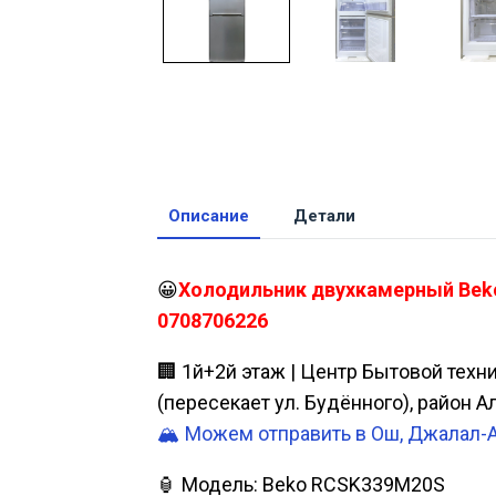
Описание
Детали
😀
Холодильник двухкамерный Beko 
0708706226
🏢 1й+2й этаж | Центр Бытовой техн
(пересекает ул. Будённого), район 
🏔️ Можем отправить в Ош, Джалал-
🏮 Модель: Beko RCSK339M20S