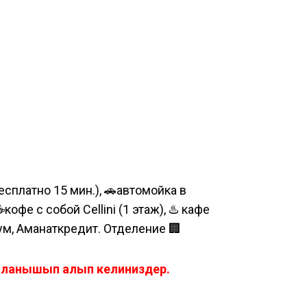
сплатно 15 мин.), 🚗автомойка в
е с собой Cellini (1 этаж), ♨️ кафе
шум, Аманаткредит. Отделение 🏢
айланышып алып келиниздер.