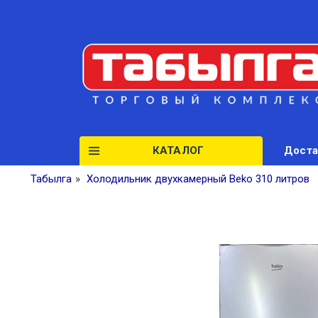
КАТАЛОГ
Доста
Табылга
»
Холодильник двухкамерный Beko 310 литров