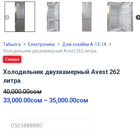
Табылга
Електроника
Дом хозяйки А-13-14
Холодильник двухкамерный Avest 262 литра
Скидка
Холодильник двухкамерный Avest 262
литра
40,000.00
сом
33,000.00
сом
–
35,000.00
сом
P
h
o
n