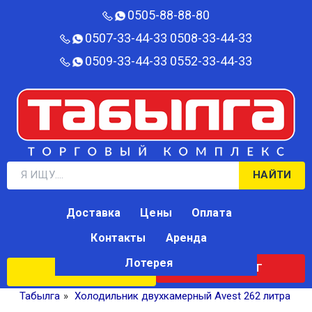
0505-88-88-80‬
0507-33-44-33
0508-33-44-33
0509-33-44-33
0552-33-44-33
НАЙТИ
Доставка
Цены
Оплата
Контакты
Аренда
Лотерея
КАТАЛОГ
ЛОТЕРЕЯ
Табылга
»
Холодильник двухкамерный Avest 262 литра