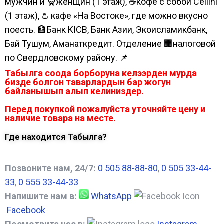
мужчин и 🧕женщин (1 этаж), ☕кофе с собой Cellini
(1 этаж), ♨️ кафе «На Востоке», где можно вкусно
поесть. 🏦Банк KICB, Банк Азии, Экоисламикбанк,
Бай Тушум, Аманаткредит. Отделение 🏢налоговой
по Свердловскому району. 📌
Табылга соода борборуна келээрден мурда
бизде болгон таварлардын бар жогун
байланышып алып келиниздер.
Перед покупкой пожалуйста уточняйте цену и
наличие товара на месте.
Где находится Табылга?
Позвоните нам, 24/7:
0 505 88-88-80
,
0 505 33-44-
33
,
0 555 33-44-33
Напишите нам в:
WhatsApp
Facebook