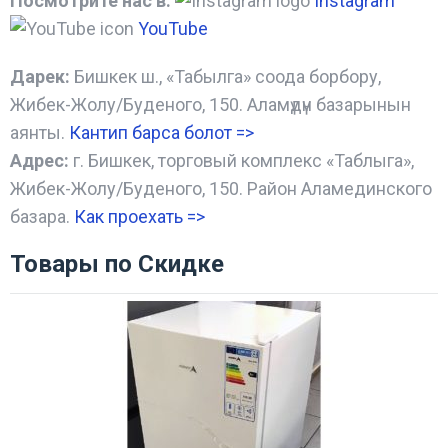
Посмотрите нас в:
Instagram
YouTube
Дарек:
Бишкек ш., «Табылга» соода борбору,
Жибек-Жолу/Буденого, 150. Аламүдүн базарынын
аянты.
Кантип барса болот
=>
Адрес:
г. Бишкек, торговый комплекс «Таблыга»,
Жибек-Жолу/Буденого, 150. Район Аламединского
базара.
Как проехать =
>
Товары по Скидке