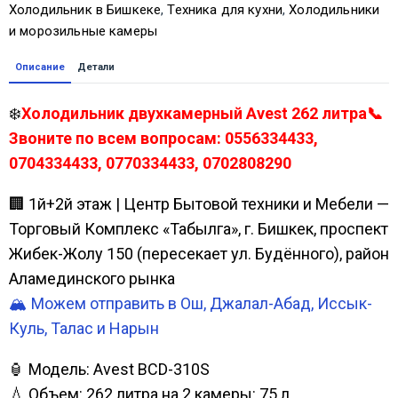
Холодильник в Бишкеке
,
Техника для кухни
,
Холодильники
и морозильные камеры
Описание
Детали
❄️
Холодильник двухкамерный Avest 262 литра📞
Звоните по всем вопросам: 0556334433,
0704334433, 0770334433, 0702808290
🏢 1й+2й этаж | Центр Бытовой техники и Мебели —
Торговый Комплекс «Табылга», г. Бишкек, проспект
Жибек-Жолу 150 (пересекает ул. Будённого), район
Аламединского рынка
🏔️ Можем отправить в Ош, Джалал-Абад, Иссык-
Куль, Талас и Нарын
🏮 Модель: Avest BCD-310S
💧 Объем: 262 литра на 2 камеры: 75 л.