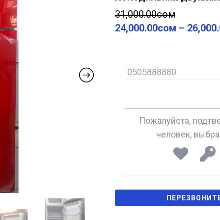
31,000.00
сом
24,000.00
сом
–
26,000
P
h
o
n
e
*
Пожалуйста, подтве
человек, выбр