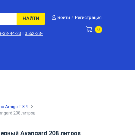
/
Регистрация
Войти
НАЙТИ
0
9-33-44-33
|
0552-33-
3
no Amigo Г-8-9
ngard 208 литров
ерный Avangard 208 литров