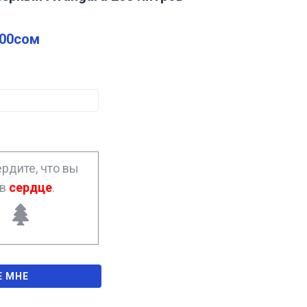
.00
сом
рдите, что вы
ав
сердце
.