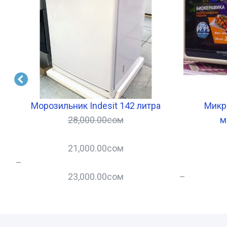
st
Морозильник Indesit 142 литра
Микр
28,000.00
сом
м
21,000.00
сом
–
23,000.00
сом
–