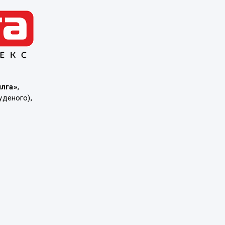
ылга»
,
уденого),