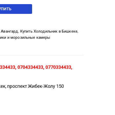
УПИТЬ
,
Авангард
,
Купить Холодильник в Бишкеке
,
ики и морозильные камеры
34433, 0704334433, 0770334433,
кек, проспект Жибек-Жолу 150