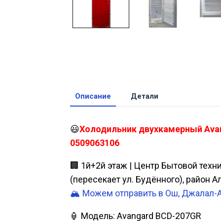
Описание
Детали
😃
Холодильник двухкамерный Avang
0509063106
🏢 1й+2й этаж | Центр Бытовой техн
(пересекает ул. Будённого), район 
🏔️ Можем отправить в Ош, Джалал-
🏮 Модель: Avangard BCD-207GR