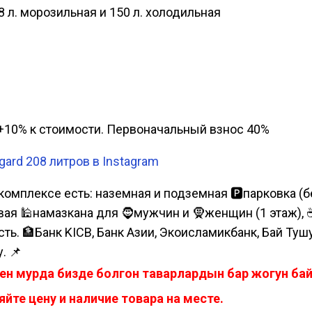
8 л. морозильная и 150 л. холодильная
а, +10% к стоимости. Первоначальный взнос 40%
rd 208 литров в Instagram
комплексе есть: наземная и подземная 🅿парковка (бе
я 🕌намазкана для 🧔мужчин и 🧕женщин (1 этаж), ☕коф
сть. 🏦Банк KICB, Банк Азии, Экоисламикбанк, Бай Ту
. 📌
ен мурда бизде болгон таварлардын бар жогун б
йте цену и наличие товара на месте.