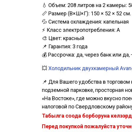
💧 Объем: 208 литров на 2 камеры: 5
📏 Размер (В×Ш×Г): 150 × 52 × 52 см.
💦 Система охлаждения: капельная
⚡ Класс электропотребления: А
🎨 Цвет: красный
📌 Гарантия: 3 года
💰 Рассрочка: да, через банк или д
💥
Холодильник двухкамерный Avanga
📌 Для Вашего удобства в торговом 
подземной парковке, просторная нова
«На Востоке», где можно вкусно пое
налоговой по Свердловскому району
Табылга соода борборуна келээрд
Перед покупкой пожалуйста уточня