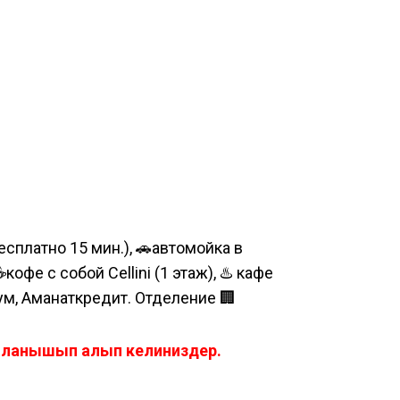
сплатно 15 мин.), 🚗автомойка в
е с собой Cellini (1 этаж), ♨️ кафе
шум, Аманаткредит. Отделение 🏢
айланышып алып келиниздер.