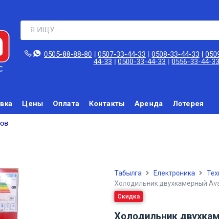
0505-88-88-80‬
|
0507-33-44-33
|
0508-33-44-33
|
050
44-33
|
0500-33-44-33
|
0556-33-44-3
вка
Цены
Оплата
Контакты
Аренда
Лотерея
ров
Табылга
Електроника
Tex
Холодильник двухкамерный Ava
Скидка
Холодильник двухкам