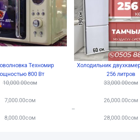
оволновка Техномир
Холодильник двухкаме
ощностью 800 Вт
256 литров
10,000.00
сом
33,000.00
сом
7,000.00
сом
26,000.00
сом
–
8,000.00
сом
28,000.00
сом