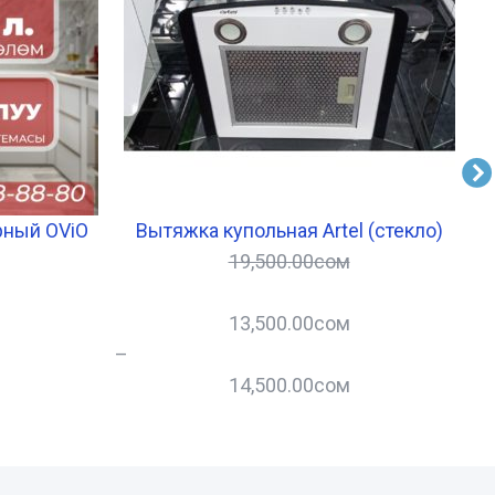
рный OViO
Вытяжка купольная Artel (стекло)
19,500.00
сом
13,500.00
сом
–
14,500.00
сом
–