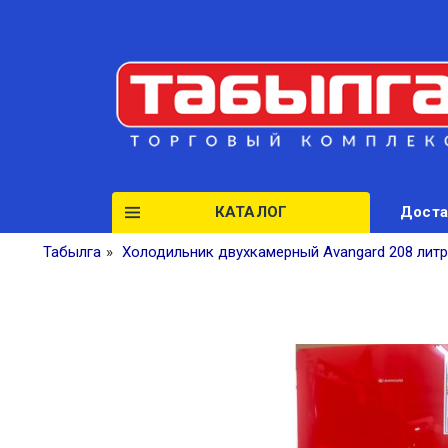
КАТАЛОГ
Доста
Табылга
»
Холодильник двухкамерный Avangard 208 лит