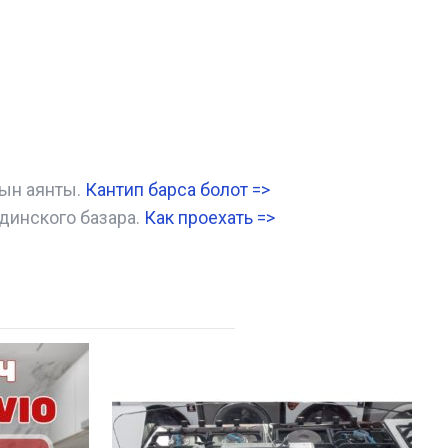
нын аянты.
Кантип барса болот
=>
динского базара.
Как проехать =
>