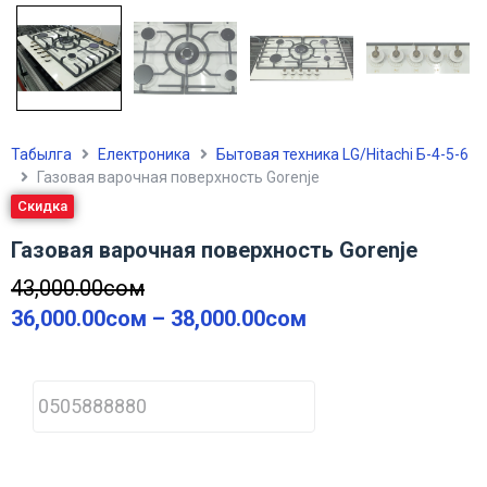
Табылга
Електроника
Бытовая техника LG/Hitachi Б-4-5-6
Газовая варочная поверхность Gorenje
Скидка
Газовая варочная поверхность Gorenje
43,000.00
сом
36,000.00
сом
–
38,000.00
сом
P
h
o
n
e