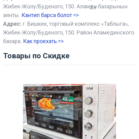
Жибек-Жолу/Буденого, 150. Аламүдүн базарынын
аянты.
Кантип барса болот
=>
Адрес:
г. Бишкек, торговый комплекс «Таблыга»,
Жибек-Жолу/Буденого, 150. Район Аламединского
базара.
Как проехать =
>
Товары по Скидке