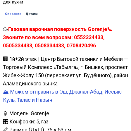
для кухни
Описание
Детали
🥳
Газовая варочная поверхность Gorenje📞
Звоните по всем вопросам: 0552334433,
0505334433, 0508334433, 0708420496
🏢 1й+2й этаж | Центр Бытовой техники и Мебели —
Торговый Комплекс «Табылга», г. Бишкек, проспект
Жибек-Жолу 150 (пересекает ул. Будённого), район
Аламединского рынка
🏔️ Можем отправить в Ош, Джалал-Абад, Иссык-
Куль, Талас и Нарын
🏮 Модель: Gorenje
🎛️ Конфорки: 5, газ
📏 Размер (Д×Ш): 75 × 53 см.