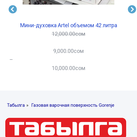
27
Мини-духовка Artel объемом 42 литра
Х
12,000.00
сом
9,000.00
сом
–
10,000.00
сом
–
Табылга
»
Газовая варочная поверхность Gorenje