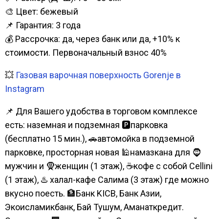
🎨 Цвет: бежевый
📌 Гарантия: 3 года
💰 Рассрочка: да, через банк или да, +10% к
стоимости. Первоначальный взнос 40%
💥
Газовая варочная поверхность Gorenje в
Instagram
📌 Для Вашего удобства в торговом комплексе
есть: наземная и подземная 🅿парковка
(бесплатно 15 мин.), 🚗автомойка в подземной
парковке, просторная новая 🕌намазкана для 🧔
мужчин и 🧕женщин (1 этаж), ☕кофе с собой Cellini
(1 этаж), ♨️ халал-кафе Салима (3 этаж) где можно
вкусно поесть. 🏦Банк KICB, Банк Азии,
Экоисламикбанк, Бай Тушум, Аманаткредит.