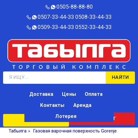
0505-88-88-80‬
0507-33-44-33
0508-33-44-33
0509-33-44-33
0552-33-44-33
НАЙТИ
Доставка
Цены
Оплата
Контакты
Аренда
Лотерея
КАТАЛОГ
ЛОТЕРЕЯ
Табылга
»
Газовая варочная поверхность Gorenje