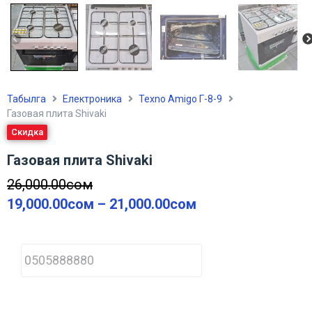
Табылга
Електроника
Texno Amigo Г-8-9
Газовая плита Shivaki
Скидка
Газовая плита Shivaki
26,000.00
сом
19,000.00
сом
–
21,000.00
сом
P
h
o
n
e