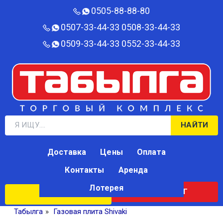
0505-88-88-80‬
0507-33-44-33
0508-33-44-33
0509-33-44-33
0552-33-44-33
НАЙТИ
Доставка
Цены
Оплата
Контакты
Аренда
Лотерея
КАТАЛОГ
ЛОТЕРЕЯ
Табылга
»
Газовая плита Shivaki