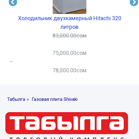
Холодильник двухкамерный Hitachi 320
Х
литров
83,000.00
сом
75,000.00
сом
–
78,000.00
сом
Табылга
»
Газовая плита Shivaki