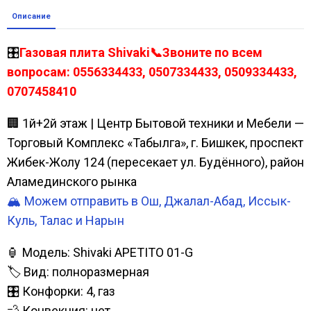
Описание
🎛️
Газовая плита Shivaki📞Звоните по всем
вопросам: 0556334433, 0507334433, 0509334433,
0707458410
🏢 1й+2й этаж | Центр Бытовой техники и Мебели —
Торговый Комплекс «Табылга», г. Бишкек, проспект
Жибек-Жолу 124 (пересекает ул. Будённого), район
Аламединского рынка
🏔️ Можем отправить в Ош, Джалал-Абад, Иссык-
Куль, Талас и Нарын
🏮 Модель: Shivaki APETITO 01-G
🏷️ Вид: полноразмерная
🎛️ Конфорки: 4, газ
💨 Конвекция: нет