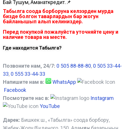
Бай Тушум, Аманаткредит.📌
Табылга соода борборуна келээрден мурда
бизде болгон таварлардын бар жогун
байланышып алып келиниздер.
Перед покупкой пожалуйста уточняйте цену и
наличие товара на месте.
Где находится Табылга?
Позвоните нам, 24/7:
0 505 88-88-80
,
0 505 33-44-
33
,
0 555 33-44-33
Напишите нам в:
WhatsApp
Facebook
Посмотрите нас в:
Instagram
YouTube
Дарек:
Бишкек ш., «Табылга» соода борбору,
Жибек-Жолу/Буденого, 150. Аламүдүн базарынын