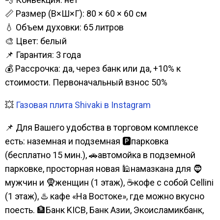
📏 Размер (В×Ш×Г): 80 × 60 × 60 см
💧 Объем духовки: 65 литров
🎨 Цвет: белый
📌 Гарантия: 3 года
💰 Рассрочка: да, через банк или да, +10% к
стоимости. Первоначальный взнос 50%
💥
Газовая плита Shivaki в Instagram
📌 Для Вашего удобства в торговом комплексе
есть: наземная и подземная 🅿парковка
(бесплатно 15 мин.), 🚗автомойка в подземной
парковке, просторная новая 🕌намазкана для 🧔
мужчин и 🧕женщин (1 этаж), ☕кофе с собой Cellini
(1 этаж), ♨️ кафе «На Востоке», где можно вкусно
поесть. 🏦Банк KICB, Банк Азии, Экоисламикбанк,