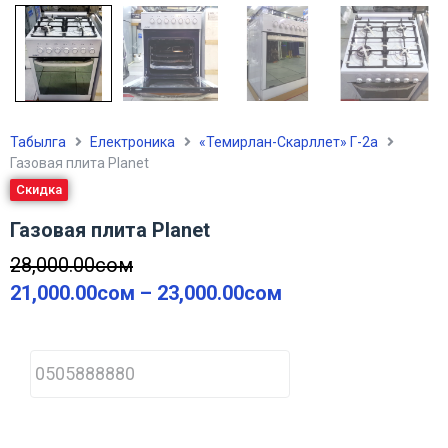
Табылга
Електроника
«Темирлан-Скарллет» Г-2а
Газовая плита Planet
Скидка
Газовая плита Planet
28,000.00
сом
21,000.00
сом
–
23,000.00
сом
P
h
o
n
e