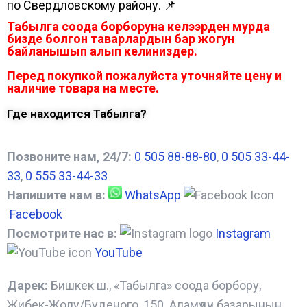
по Свердловскому району. 📌
Табылга соода борборуна келээрден мурда
бизде болгон таварлардын бар жогун
байланышып алып келиниздер.
Перед покупкой пожалуйста уточняйте цену и
наличие товара на месте.
Где находится Табылга?
Позвоните нам, 24/7:
0 505 88-88-80
,
0 505 33-44-
33
,
0 555 33-44-33
Напишите нам в:
WhatsApp
Facebook
Посмотрите нас в:
Instagram
YouTube
Дарек:
Бишкек ш., «Табылга» соода борбору,
Жибек-Жолу/Буденого, 150. Аламүдүн базарынын