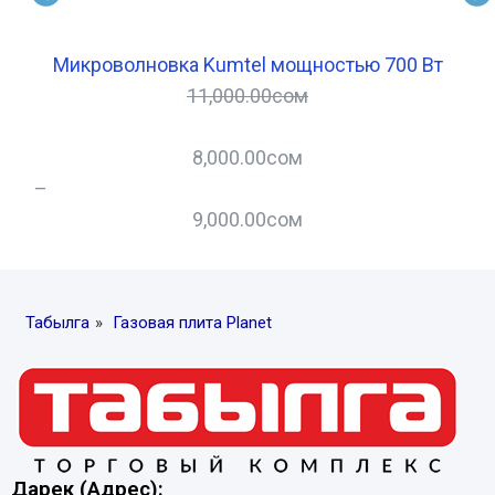
ров
Микроволновка Kumtel мощностью 700 Вт
11,000.00
сом
8,000.00
сом
–
–
9,000.00
сом
Табылга
»
Газовая плита Planet
Дарек (Адрес):