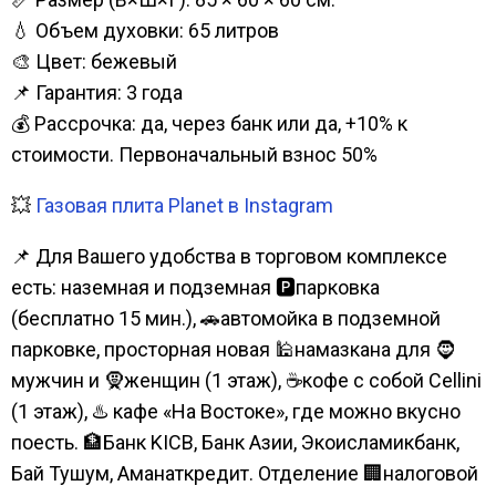
💧 Объем духовки: 65 литров
🎨 Цвет: бежевый
📌 Гарантия: 3 года
💰 Рассрочка: да, через банк или да, +10% к
стоимости. Первоначальный взнос 50%
💥
Газовая плита Planet в Instagram
📌 Для Вашего удобства в торговом комплексе
есть: наземная и подземная 🅿парковка
(бесплатно 15 мин.), 🚗автомойка в подземной
парковке, просторная новая 🕌намазкана для 🧔
мужчин и 🧕женщин (1 этаж), ☕кофе с собой Cellini
(1 этаж), ♨️ кафе «На Востоке», где можно вкусно
поесть. 🏦Банк KICB, Банк Азии, Экоисламикбанк,
Бай Тушум, Аманаткредит. Отделение 🏢налоговой