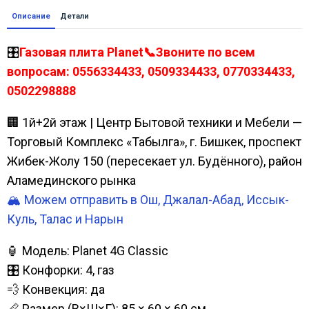
Описание
Детали
🎛️
Газовая плита Planet📞Звоните по всем
вопросам: 0556334433, 0509334433, 0770334433,
0502298888
🏢 1й+2й этаж | Центр Бытовой техники и Мебели —
Торговый Комплекс «Табылга», г. Бишкек, проспект
Жибек-Жолу 150 (пересекает ул. Будённого), район
Аламединского рынка
🏔️ Можем отправить в Ош, Джалал-Абад, Иссык-
Куль, Талас и Нарын
🏮 Модель: Planet 4G Classic
🎛️ Конфорки: 4, газ
💨 Конвекция: да
📏 Размер (В×Ш×Г): 85 × 60 × 60 см.