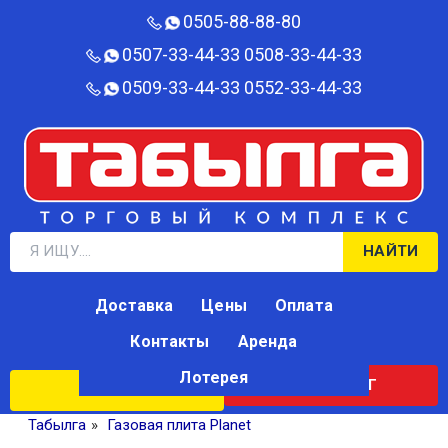
0505-88-88-80‬
0507-33-44-33
0508-33-44-33
0509-33-44-33
0552-33-44-33
НАЙТИ
Доставка
Цены
Оплата
Контакты
Аренда
Лотерея
КАТАЛОГ
ЛОТЕРЕЯ
Табылга
»
Газовая плита Planet