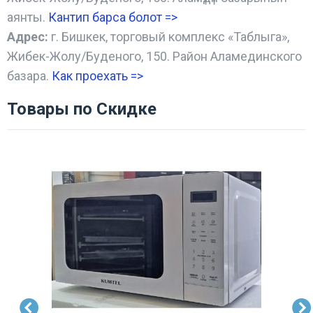
аянты.
Кантип барса болот
=>
Адрес:
г. Бишкек, торговый комплекс «Таблыга»,
Жибек-Жолу/Буденого, 150. Район Аламединского
базара.
Как проехать =
>
Товары по Скидке