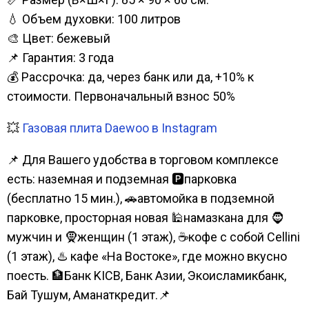
💧 Объем духовки: 100 литров
🎨 Цвет: бежевый
📌 Гарантия: 3 года
💰 Рассрочка: да, через банк или да, +10% к
стоимости. Первоначальный взнос 50%
💥
Газовая плита Daewoo в Instagram
📌 Для Вашего удобства в торговом комплексе
есть: наземная и подземная 🅿парковка
(бесплатно 15 мин.), 🚗автомойка в подземной
парковке, просторная новая 🕌намазкана для 🧔
мужчин и 🧕женщин (1 этаж), ☕кофе с собой Cellini
(1 этаж), ♨️ кафе «На Востоке», где можно вкусно
поесть. 🏦Банк KICB, Банк Азии, Экоисламикбанк,
Бай Тушум, Аманаткредит.📌