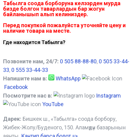
Табылга соода борборуна келээрден мурда
бизде болгон таварлардын бар жогун
байланышып алып келиниздер.
Перед покупкой пожалуйста уточняйте цену и
наличие товара на месте.
Где находится Табылга?
Позвоните нам, 24/7:
0 505 88-88-80
,
0 505 33-44-
33
,
0 555 33-44-33
Напишите нам в:
WhatsApp
Facebook
Посмотрите нас в:
Instagram
YouTube
Дарек:
Бишкек ш., «Табылга» соода борбору,
Жибек-Жолу/Буденого, 150. Аламүдүн базарынын
аянты.
Кантип барса болот
=>