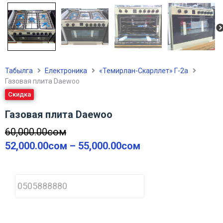
Табылга
Електроника
«Темирлан-Скарллет» Г-2а
Газовая плита Daewoo
Скидка
Газовая плита Daewoo
60,000.00
сом
52,000.00
сом
–
55,000.00
сом
P
h
o
n
e