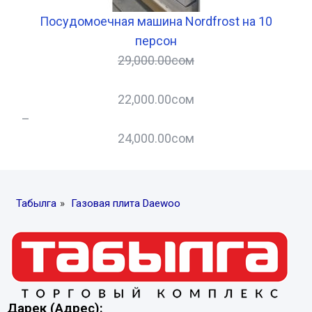
ра
Посудомоечная машина Nordfrost на 10
Хо
персон
29,000.00
сом
22,000.00
сом
–
–
24,000.00
сом
Табылга
»
Газовая плита Daewoo
Дарек (Адрес):