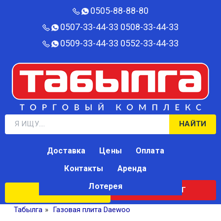
0505-88-88-80‬
0507-33-44-33
0508-33-44-33
0509-33-44-33
0552-33-44-33
НАЙТИ
Доставка
Цены
Оплата
Контакты
Аренда
Лотерея
КАТАЛОГ
ЛОТЕРЕЯ
Табылга
»
Газовая плита Daewoo