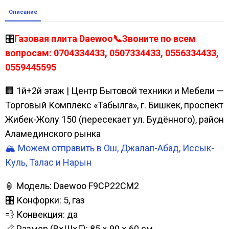
Описание
🎛️
Газовая плита Daewoo📞Звоните по всем
вопросам: 0704334433, 0507334433, 0556334433,
0559445595
🏢 1й+2й этаж | Центр Бытовой техники и Мебели —
Торговый Комплекс «Табылга», г. Бишкек, проспект
Жибек-Жолу 150 (пересекает ул. Будённого), район
Аламединского рынка
🏔️ Можем отправить в Ош, Джалал-Абад, Иссык-
Куль, Талас и Нарын
🏮 Модель: Daewoo F9CP22CM2
🎛️ Конфорки: 5, газ
💨 Конвекция: да
📏 Размер (В×Ш×Г): 85 × 90 × 60 см.