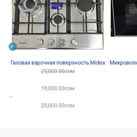
310
Газовая варочная поверхность Midea
Микроволн
25,000.00
сом
18,000.00
сом
–
20,000.00
сом