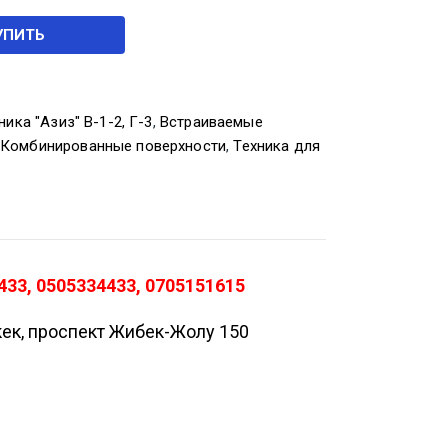
УПИТЬ
ика "Азиз" В-1-2, Г-3
,
Встраиваемые
,
Комбинированные поверхности
,
Техника для
433, 0505334433, 0705151615
кек, проспект Жибек-Жолу 150