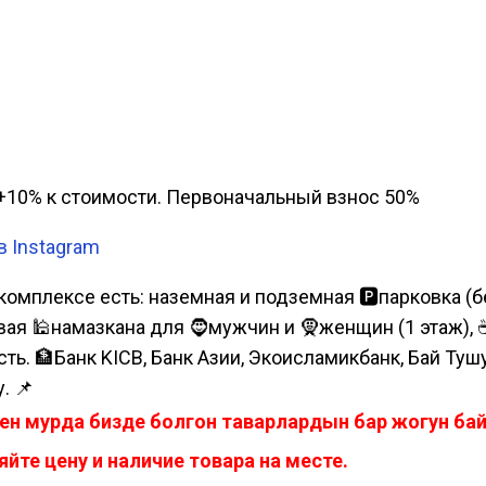
а, +10% к стоимости. Первоначальный взнос 50%
 в Instagram
комплексе есть: наземная и подземная 🅿парковка (бе
я 🕌намазкана для 🧔мужчин и 🧕женщин (1 этаж), ☕коф
сть. 🏦Банк KICB, Банк Азии, Экоисламикбанк, Бай Ту
. 📌
ен мурда бизде болгон таварлардын бар жогун б
йте цену и наличие товара на месте.