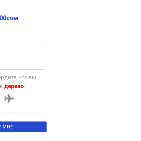
.00
сом
рдите, что вы
ав
дерево
.