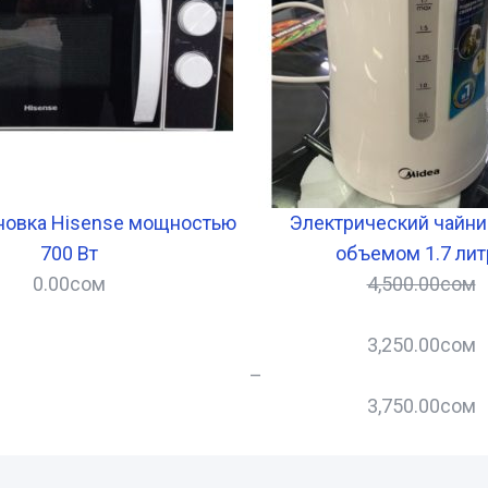
овка Hisense мощностью
Электрический чайни
700 Вт
объемом 1.7 лит
0.00
сом
4,500.00
сом
3,250.00
сом
–
3,750.00
сом