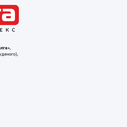
ылга»
,
уденого),