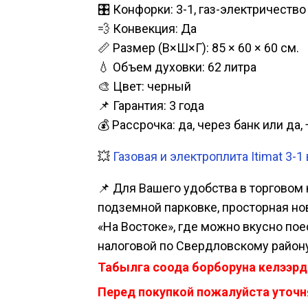
🎛️ Конфорки: 3-1, газ-электричество
💨 Конвекция: Да
📏 Размер (В×Ш×Г): 85 × 60 × 60 см.
💧 Объем духовки: 62 литра
🎨 Цвет: черный
📌 Гарантия: 3 года
💰 Рассрочка: да, через банк или д
💥
Газовая и электроплита Itimat 3-1
📌 Для Вашего удобства в торговом 
подземной парковке, просторная нова
«На Востоке», где можно вкусно пое
налоговой по Свердловскому району
Табылга соода борборуна келээрд
Перед покупкой пожалуйста уточня