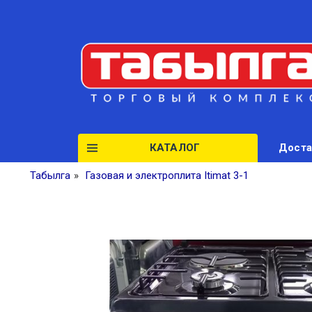
КАТАЛОГ
Доста
Табылга
»
Газовая и электроплита Itimat 3-1