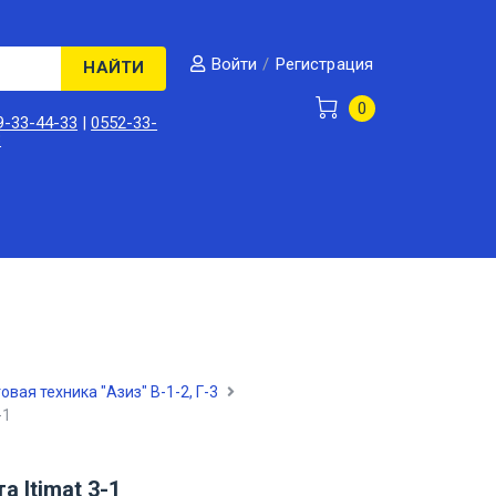
/
Регистрация
Войти
НАЙТИ
0
9-33-44-33
|
0552-33-
3
овая техника "Азиз" В-1-2, Г-3
-1
а Itimat 3-1