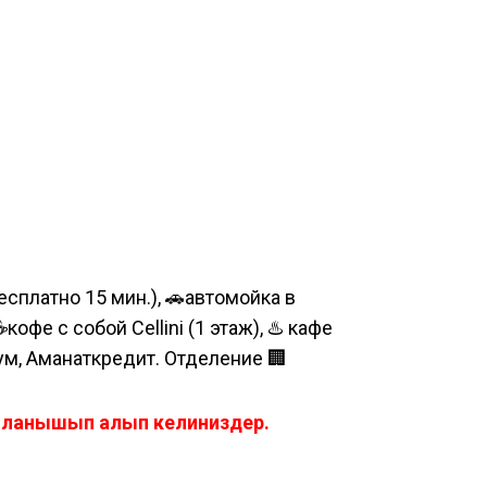
сплатно 15 мин.), 🚗автомойка в
е с собой Cellini (1 этаж), ♨️ кафе
шум, Аманаткредит. Отделение 🏢
айланышып алып келиниздер.