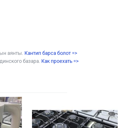
нын аянты.
Кантип барса болот
=>
динского базара.
Как проехать =
>