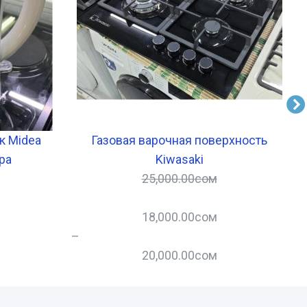
к Midea
Газовая варочная поверхность
ра
Kiwasaki
25,000.00
сом
18,000.00
сом
–
–
20,000.00
сом