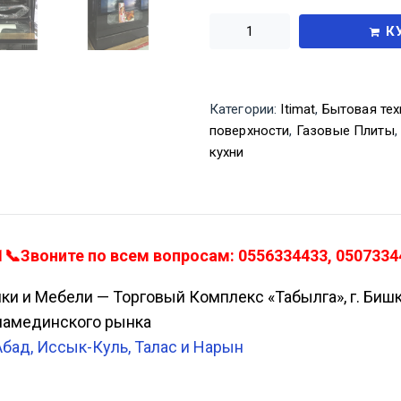
К
Категории:
Itimat
,
Бытовая техн
поверхности
,
Газовые Плиты
кухни
-1📞Звоните по всем вопросам: 0556334433, 0507334
ики и Мебели — Торговый Комплекс «Табылга», г. Биш
Аламединского рынка
Абад, Иссык-Куль, Талас и Нарын