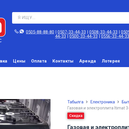
0505-88-88-80‬
|
0507-33-44-33
|
0508-33-44-33
|
050
44-33
|
0500-33-44-33
|
0556-33-44-3
вка
Цены
Оплата
Контакты
Аренда
Лотерея
Табылга
Електроника
Быт
Газовая и электроплита Itimat 3
Скидка
Газовая и электроплит