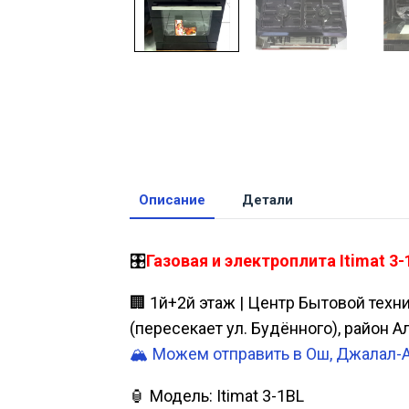
Описание
Детали
🎛️
Газовая и электроплита Itimat 3
🏢 1й+2й этаж | Центр Бытовой техн
(пересекает ул. Будённого), район 
🏔️ Можем отправить в Ош, Джалал-
🏮 Модель: Itimat 3-1BL