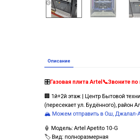
Описание
🎛️
Газовая плита Artel📞Звоните по
🏢 1й+2й этаж | Центр Бытовой техн
(пересекает ул. Будённого), район 
🏔️ Можем отправить в Ош, Джалал-
🏮 Модель: Artel Apetito 10-G
🏷️ Вид: полноразмерная