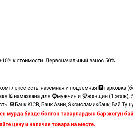
а, +10% к стоимости. Первоначальный взнос 50%
комплексе есть: наземная и подземная 🅿парковка (бе
я 🕌намазкана для 🧔мужчин и 🧕женщин (1 этаж), ☕коф
сть. 🏦Банк KICB, Банк Азии, Экоисламикбанк, Бай Туш
ен мурда бизде болгон таварлардын бар жогун б
йте цену и наличие товара на месте.