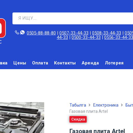
0505-88-88-80‬
|
0507-33-44-33
|
0508-33-44-33
|
050
44-33
|
0500-33-44-33
|
0556-33-44-3
вка
Цены
Оплата
Контакты
Аренда
Лотерея
Табылга
Електроника
Быт
Газовая плита Artel
Скидка
Газовая плита Artel