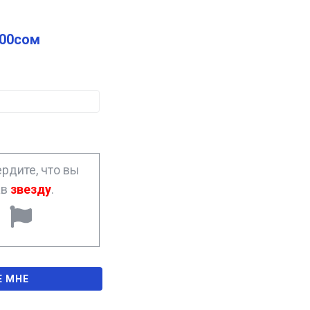
.00
сом
рдите, что вы
ав
звезду
.