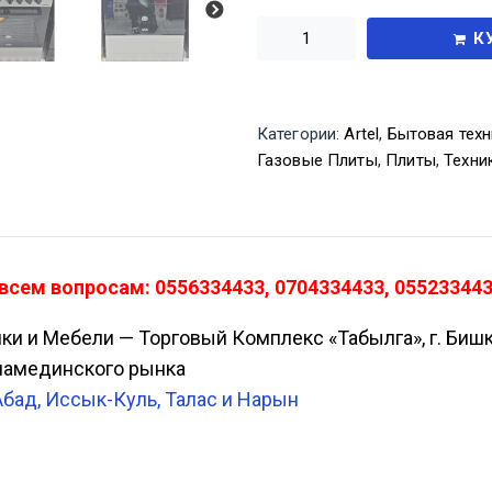
К
Категории:
Artel
,
Бытовая техн
Газовые Плиты
,
Плиты
,
Техни
 всем вопросам: 0556334433, 0704334433, 05523344
ики и Мебели — Торговый Комплекс «Табылга», г. Биш
Аламединского рынка
Абад, Иссык-Куль, Талас и Нарын