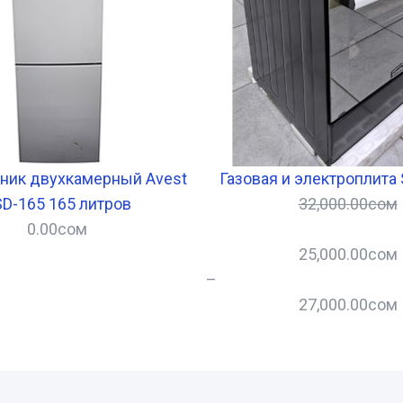
ник двухкамерный Avest
Газовая и электроплита 
D-165 165 литров
32,000.00
сом
0.00
сом
25,000.00
сом
–
27,000.00
сом