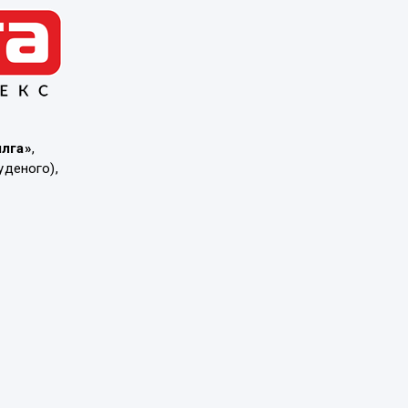
ылга»
,
уденого),