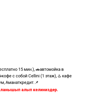
сплатно 15 мин.), 🚗автомойка в
е с собой Cellini (1 этаж), ♨️ кафе
ум, Аманаткредит.📌
айланышып алып келиниздер.