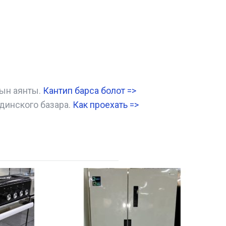
нын аянты.
Кантип барса болот
=>
динского базара.
Как проехать =
>