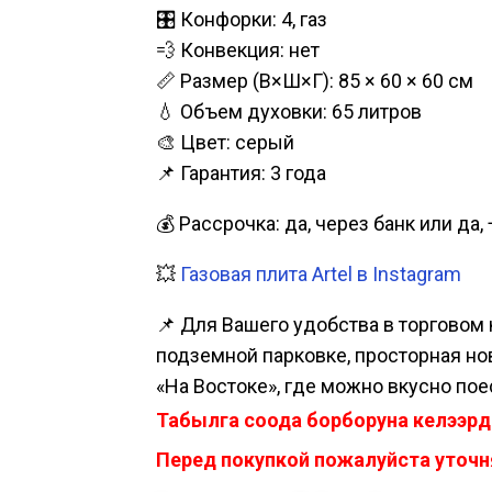
🎛️ Конфорки: 4, газ
💨 Конвекция: нет
📏 Размер (В×Ш×Г): 85 × 60 × 60 см
💧 Объем духовки: 65 литров
🎨 Цвет: серый
📌 Гарантия: 3 года
💰 Рассрочка: да, через банк или д
💥
Газовая плита Artel в Instagram
📌 Для Вашего удобства в торговом 
подземной парковке, просторная нова
«На Востоке», где можно вкусно пое
Табылга соода борборуна келээрд
Перед покупкой пожалуйста уточня