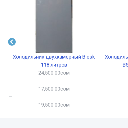
Вт
Холодильник двухкамерный Blesk
Холодиль
118 литров
BS
24,500.00
сом
17,500.00
сом
–
19,500.00
сом