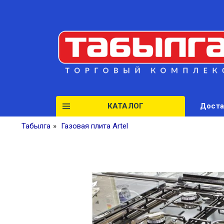
КАТАЛОГ
Доста
Табылга
»
Газовая плита Artel