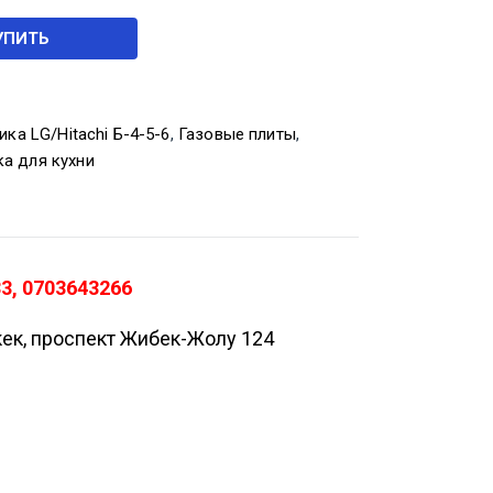
УПИТЬ
ика LG/Hitachi Б-4-5-6
,
Газовые плиты
,
ка для кухни
33, 0703643266
кек, проспект Жибек-Жолу 124