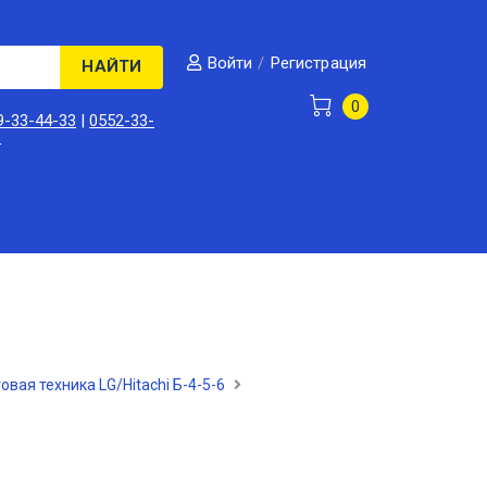
/
Регистрация
Войти
НАЙТИ
0
9-33-44-33
|
0552-33-
3
овая техника LG/Hitachi Б-4-5-6