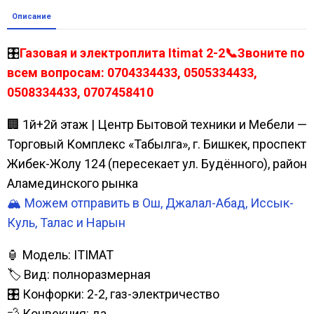
Описание
🎛️
Газовая и электроплита Itimat 2-2📞Звоните по
всем вопросам: 0704334433, 0505334433,
0508334433, 0707458410
🏢 1й+2й этаж | Центр Бытовой техники и Мебели —
Торговый Комплекс «Табылга», г. Бишкек, проспект
Жибек-Жолу 124 (пересекает ул. Будённого), район
Аламединского рынка
🏔️ Можем отправить в Ош, Джалал-Абад, Иссык-
Куль, Талас и Нарын
🏮 Модель: ITIMAT
🏷️ Вид: полноразмерная
🎛️ Конфорки: 2-2, газ-электричество
💨 Конвекция: да