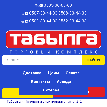
0505-88-88-80‬
0507-33-44-33
0508-33-44-33
0509-33-44-33
0552-33-44-33
НАЙТИ
Доставка
Цены
Оплата
Контакты
Аренда
Лотерея
КАТАЛОГ
ЛОТЕРЕЯ
Табылга
»
Газовая и электроплита Itimat 2-2