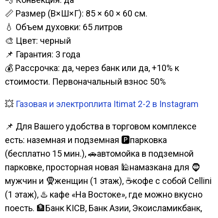
📏 Размер (В×Ш×Г): 85 × 60 × 60 см.
💧 Объем духовки: 65 литров
🎨 Цвет: черный
📌 Гарантия: 3 года
💰 Рассрочка: да, через банк или да, +10% к
стоимости. Первоначальный взнос 50%
💥
Газовая и электроплита Itimat 2-2 в Instagram
📌 Для Вашего удобства в торговом комплексе
есть: наземная и подземная 🅿парковка
(бесплатно 15 мин.), 🚗автомойка в подземной
парковке, просторная новая 🕌намазкана для 🧔
мужчин и 🧕женщин (1 этаж), ☕кофе с собой Cellini
(1 этаж), ♨️ кафе «На Востоке», где можно вкусно
поесть. 🏦Банк KICB, Банк Азии, Экоисламикбанк,