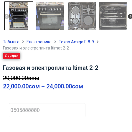
Табылга
Електроника
Texno Amigo Г-8-9
Газовая и электроплита Itimat 2-2
Скидка
Газовая и электроплита Itimat 2-2
29,000.00
сом
22,000.00
сом
–
24,000.00
сом
P
h
o
n
e