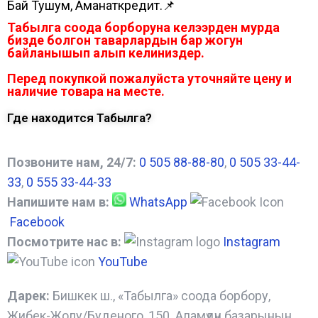
Бай Тушум, Аманаткредит.📌
Табылга соода борборуна келээрден мурда
бизде болгон таварлардын бар жогун
байланышып алып келиниздер.
Перед покупкой пожалуйста уточняйте цену и
наличие товара на месте.
Где находится Табылга?
Позвоните нам, 24/7:
0 505 88-88-80
,
0 505 33-44-
33
,
0 555 33-44-33
Напишите нам в:
WhatsApp
Facebook
Посмотрите нас в:
Instagram
YouTube
Дарек:
Бишкек ш., «Табылга» соода борбору,
Жибек-Жолу/Буденого, 150. Аламүдүн базарынын