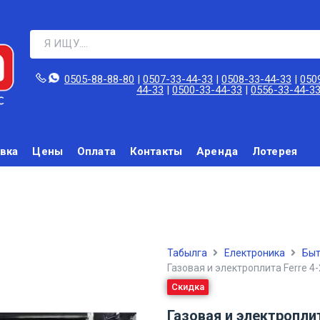
0505-88-88-80‬
|
0507-33-44-33
|
0508-33-44-33
|
050
44-33
|
0500-33-44-33
|
0556-33-44-3
вка
Цены
Оплата
Контакты
Аренда
Лотерея
Табылга
Електроника
Быт
Газовая и электроплита Ferre 4-
Скидка
Газовая и электроплит