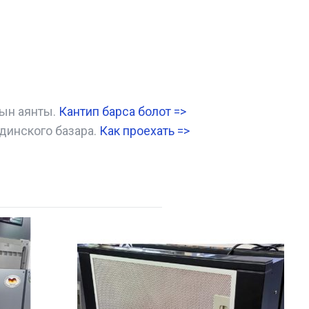
нын аянты.
Кантип барса болот
=>
динского базара.
Как проехать =
>