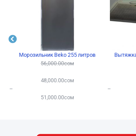
Морозильник Beko 255 литров
Вытяжка
56,000.00
сом
48,000.00
сом
–
–
51,000.00
сом