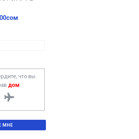
.00
сом
рдите, что вы
рав
дом
.