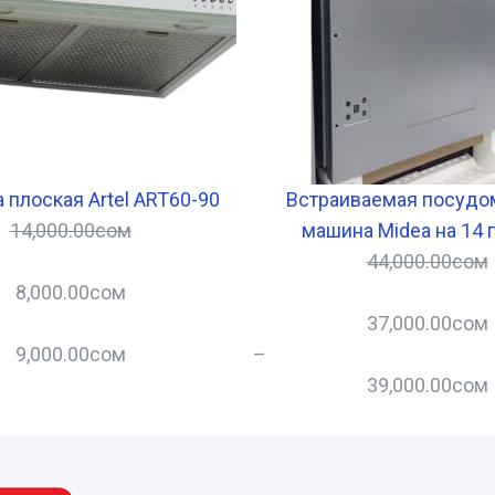
 плоская Artel ART60-90
Встраиваемая посудо
14,000.00
сом
машина Midea на 14 
44,000.00
сом
8,000.00
сом
37,000.00
сом
9,000.00
сом
–
39,000.00
сом