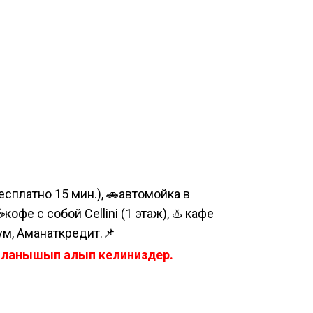
сплатно 15 мин.), 🚗автомойка в
е с собой Cellini (1 этаж), ♨️ кафе
ум, Аманаткредит.📌
айланышып алып келиниздер.