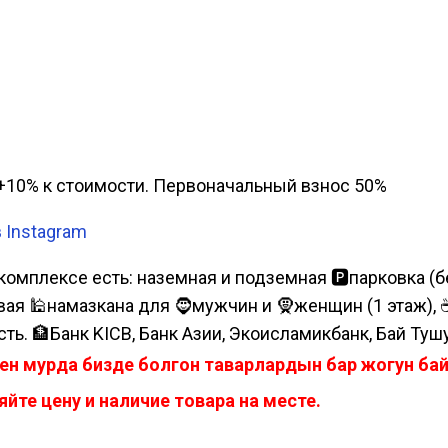
а, +10% к стоимости. Первоначальный взнос 50%
в Instagram
комплексе есть: наземная и подземная 🅿парковка (бе
я 🕌намазкана для 🧔мужчин и 🧕женщин (1 этаж), ☕коф
сть. 🏦Банк KICB, Банк Азии, Экоисламикбанк, Бай Туш
ен мурда бизде болгон таварлардын бар жогун б
йте цену и наличие товара на месте.