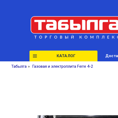
КАТАЛОГ
Доста
Табылга
»
Газовая и электроплита Ferre 4-2