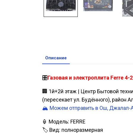
Описание
🎛️
Газовая и электроплита Ferre 4-
🏢 1й+2й этаж | Центр Бытовой техн
(пересекает ул. Будённого), район 
🏔️ Можем отправить в Ош, Джалал-
🏮 Модель: FERRE
🏷️ Вид: полноразмерная