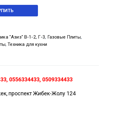
УПИТЬ
ика "Азиз" В-1-2, Г-3
,
Газовые Плиты
,
ты
,
Техника для кухни
33, 0556334433, 0509334433
кек, проспект Жибек-Жолу 124