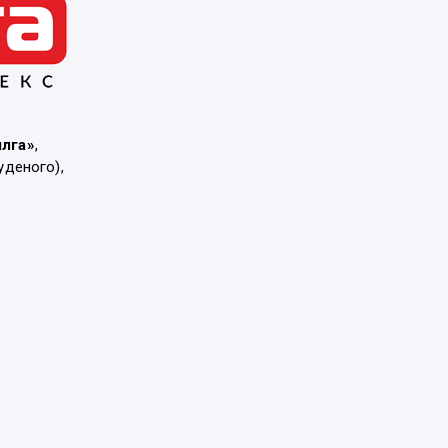
ылга»
,
уденого),