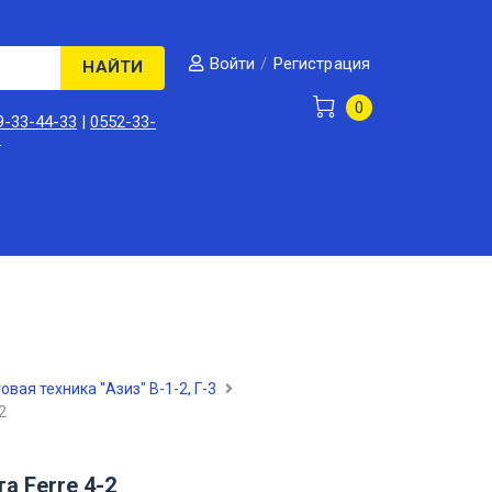
/
Регистрация
Войти
НАЙТИ
0
9-33-44-33
|
0552-33-
3
овая техника "Азиз" В-1-2, Г-3
2
а Ferre 4-2