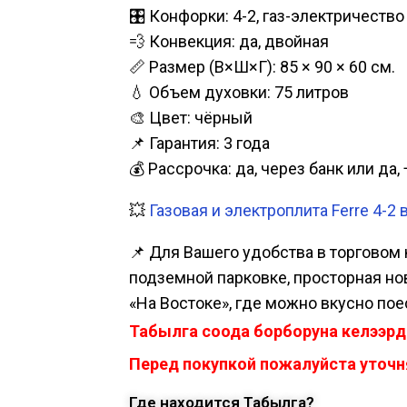
🎛️ Конфорки: 4-2, газ-электричество
💨 Конвекция: да, двойная
📏 Размер (В×Ш×Г): 85 × 90 × 60 см.
💧 Объем духовки: 75 литров
🎨 Цвет: чёрный
📌 Гарантия: 3 года
💰 Рассрочка: да, через банк или д
💥
Газовая и электроплита Ferre 4-2 
📌 Для Вашего удобства в торговом 
подземной парковке, просторная нова
«На Востоке», где можно вкусно пое
Табылга соода борборуна келээрд
Перед покупкой пожалуйста уточня
Где находится Табылга?