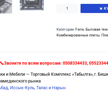
К
Категории:
Ferre
,
Бытовая техн
Комбинированные плиты
,
Пли
2📞Звоните по всем вопросам: 0508334433, 05523344
ики и Мебели — Торговый Комплекс «Табылга», г. Биш
Аламединского рынка
Абад, Иссык-Куль, Талас и Нарын