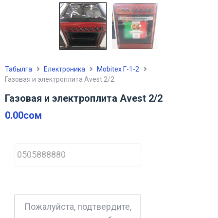
Табылга
Електроника
Mobitex Г-1-2
Газовая и электроплита Avest 2/2
Газовая и электроплита Avest 2/2
0.00
сом
P
h
o
n
e
*
Пожалуйста, подтвердите,