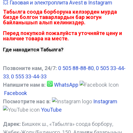
💥 Газовая и электроплита Avest в Instagram
Табылга соода борборуна келээрден мурда
бизде болгон таварлардын бар жогун
байланышып алып келиниздер.
Перед покупкой пожалуйста уточняйте цену и
наличие товара на месте.
Где находится Табылга?
Позвоните нам, 24/7:
0 505 88-88-80
,
0 505 33-44-
33
,
0 555 33-44-33
Напишите нам в:
WhatsApp
Facebook
Посмотрите нас в:
Instagram
YouTube
Дарек:
Бишкек ш., «Табылга» соода борбору,
Жибек-Жолу/Буденого, 150. Аламүдүн базарынын