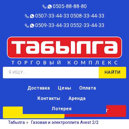
0505-88-88-80‬
0507-33-44-33
0508-33-44-33
0509-33-44-33
0552-33-44-33
НАЙТИ
Доставка
Цены
Оплата
Контакты
Аренда
Лотерея
КАТАЛОГ
ЛОТЕРЕЯ
Табылга
»
Газовая и электроплита Avest 2/2