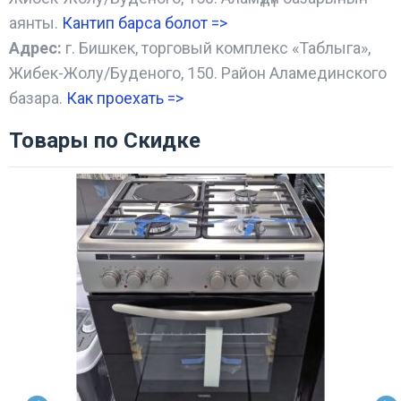
аянты.
Кантип барса болот
=>
Адрес:
г. Бишкек, торговый комплекс «Таблыга»,
Жибек-Жолу/Буденого, 150. Район Аламединского
базара.
Как проехать =
>
Товары по Скидке