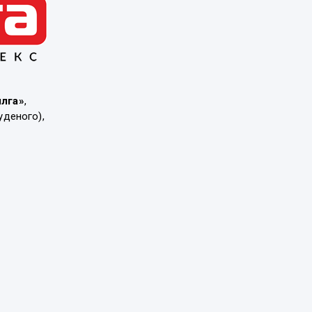
ылга»
,
уденого),