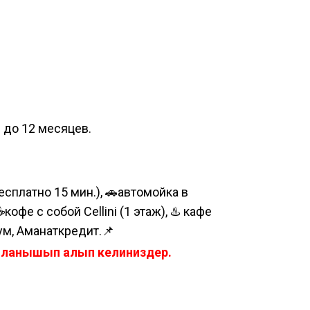
и до 12 месяцев.
сплатно 15 мин.), 🚗автомойка в
е с собой Cellini (1 этаж), ♨️ кафе
ум, Аманаткредит.📌
айланышып алып келиниздер.