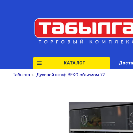
КАТАЛОГ
Доста
Табылга
»
Духовой шкаф BEKO объемом 72