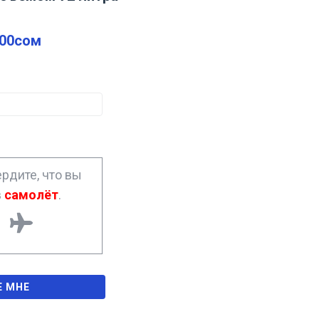
.00
сом
рдите, что вы
в
самолёт
.