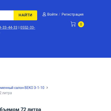
/
Регистрация
Войти
НАЙТИ
0
9-33-44-33
|
0552-33-
3
менный салон BEKO З-1-10
2 литра
бъемом 72 литра