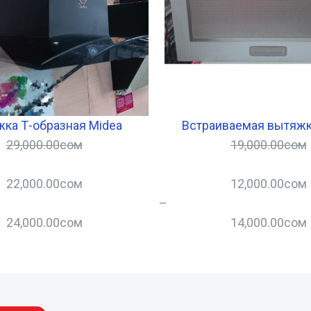
ка Т-образная Midea
Встраиваемая вытяжк
29,000.00
сом
19,000.00
сом
22,000.00
сом
12,000.00
сом
–
24,000.00
сом
14,000.00
сом