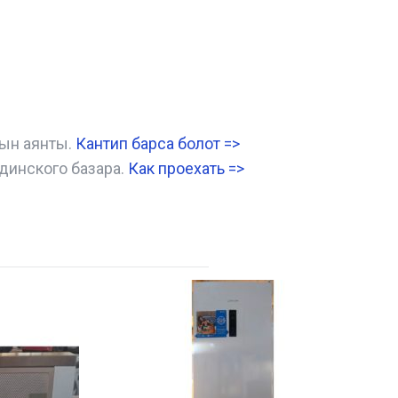
нын аянты.
Кантип барса болот
=>
динского базара.
Как проехать =
>