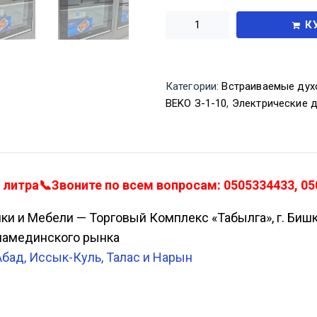
К
Категории:
Встраиваемые дух
BEKO З-1-10
,
Электрические 
итра📞Звоните по всем вопросам: 0505334433, 050
ики и Мебели — Торговый Комплекс «Табылга», г. Биш
Аламединского рынка
Абад, Иссык-Куль, Талас и Нарын