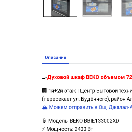
Описание
🍳
Духовой шкаф BEKO объемом 72 л
🏢 1й+2й этаж | Центр Бытовой техн
(пересекает ул. Будённого), район 
🏔️ Можем отправить в Ош, Джалал-
🏮 Модель: BEKO BBIE133002XD
⚡ Мощность: 2400 Bт