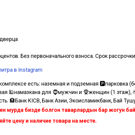
 дверца
роцентов. Без первоначального взноса. Срок рассрочк
итра в Instagram
комплексе есть: наземная и подземная 🅿парковка (бе
я 🕌намазкана для 🧔мужчин и 🧕женщин (1 этаж), ☕коф
сть. 🏦Банк KICB, Банк Азии, Экоисламикбанк, Бай Туш
ен мурда бизде болгон таварлардын бар жогун б
йте цену и наличие товара на месте.