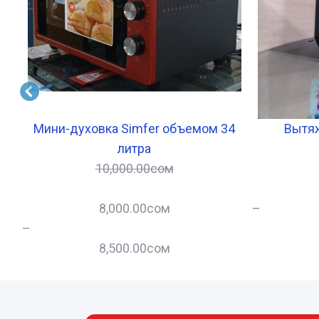
Мини-духовка Simfer объемом 34
Вытяж
литра
10,000.00
сом
8,000.00
сом
–
–
8,500.00
сом