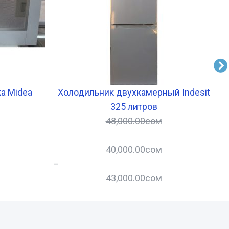
а Midea
Холодильник двухкамерный Indesit
Г
325 литров
48,000.00
сом
40,000.00
сом
–
–
43,000.00
сом