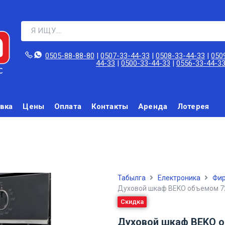
0505-88-88-80‬
|
0507-33-44-33
|
0508-33-44-33
|
050
44-33
|
0500-33-44-33
|
0556-33-44-3
вка
Цены
Оплата
Контакты
Аренда
Лотерея
Табылга
Електроника
Фир
Духовой шкаф BEKO объемом 7
Скидка
Духовой шкаф BEKO о