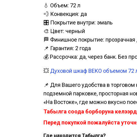
💧 Объем: 72 л
💨 Конвекция: да
🎛️ Покрытие внутри: эмаль
🎨 Цвет: черный
🏁 Финишное покрытие: прозрачная
📌 Гарантия: 2 года
💰 Рассрочка: да, через банк. Без п
💥
Духовой шкаф BEKO объемом 72 л
📌 Для Вашего удобства в торговом 
подземной парковке, просторная нова
«На Востоке», где можно вкусно пое
Табылга соода борборуна келээрд
Перед покупкой пожалуйста уточня
Где находится Табылга?