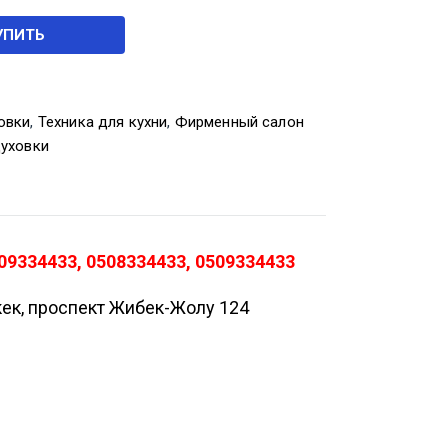
УПИТЬ
овки
,
Техника для кухни
,
Фирменный салон
духовки
9334433, 0508334433, 0509334433
кек, проспект Жибек-Жолу 124