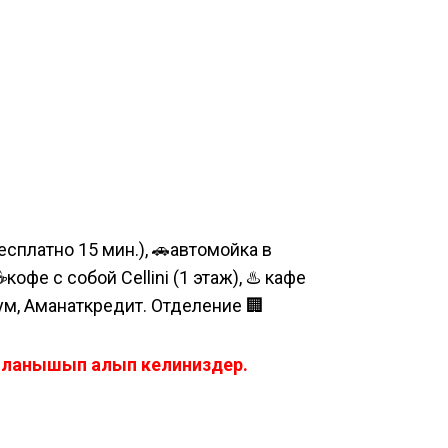
сплатно 15 мин.), 🚗автомойка в
е с собой Cellini (1 этаж), ♨️ кафе
шум, Аманаткредит. Отделение 🏢
айланышып алып келиниздер.