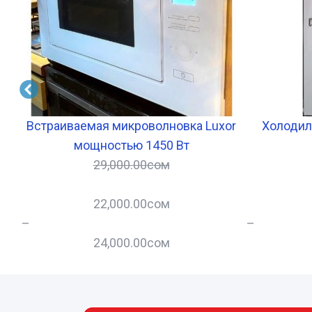
2
Встраиваемая микроволновка Luxor
Холодиль
мощностью 1450 Вт
29,000.00
сом
22,000.00
сом
–
–
24,000.00
сом