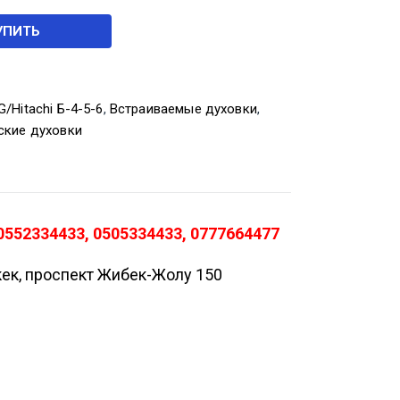
УПИТЬ
/Hitachi Б-4-5-6
,
Встраиваемые духовки
,
ские духовки
552334433, 0505334433, 0777664477
кек, проспект Жибек-Жолу 150