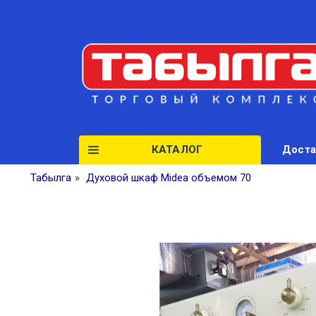
КАТАЛОГ
Доста
Табылга
»
Духовой шкаф Midea объемом 70