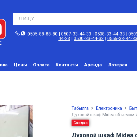
0505-88-88-80‬
|
0507-33-44-33
|
0508-33-44-33
|
050
44-33
|
0500-33-44-33
|
0556-33-44-3
вка
Цены
Оплата
Контакты
Аренда
Лотерея
Табылга
Електроника
Быт
Духовой шкаф Midea объемом 7
Скидка
Духовой шкаф Midea 