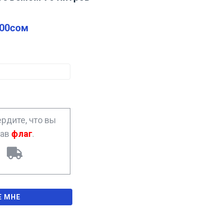
.00
сом
рдите, что вы
рав
флаг
.