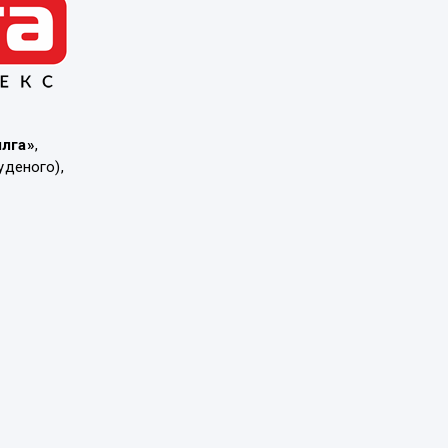
ылга»
,
уденого),