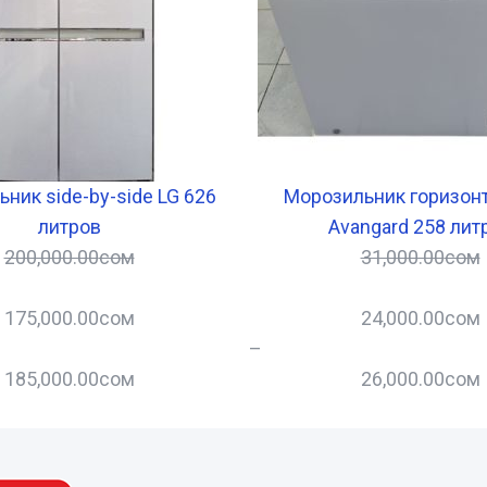
ник side-by-side LG 626
Морозильник горизон
литров
Avangard 258 лит
200,000.00
сом
31,000.00
сом
175,000.00
сом
24,000.00
сом
–
185,000.00
сом
26,000.00
сом