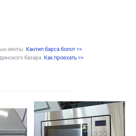
нын аянты.
Кантип барса болот
=>
динского базара.
Как проехать =
>