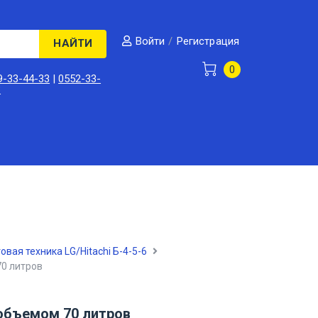
/
Регистрация
Войти
НАЙТИ
0
9-33-44-33
|
0552-33-
3
овая техника LG/Hitachi Б-4-5-6
0 литров
объемом 70 литров