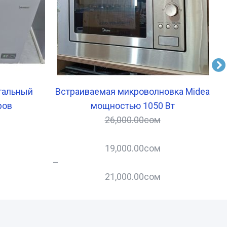
тальный
Встраиваемая микроволновка Midea
ров
мощностью 1050 Вт
26,000.00
сом
19,000.00
сом
–
–
21,000.00
сом