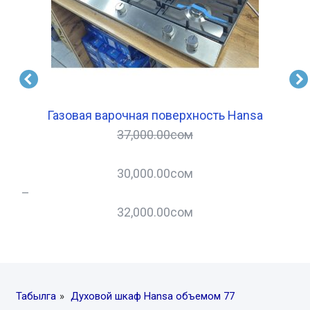
Газовая варочная поверхность Hansa
37,000.00
сом
30,000.00
сом
–
–
32,000.00
сом
Табылга
»
Духовой шкаф Hansa объемом 77