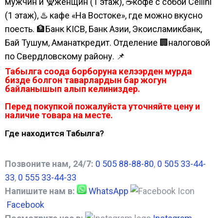
мужчин и 🧕женщин (1 этаж), ☕кофе с собой Cellini
(1 этаж), ♨️ кафе «На Востоке», где можно вкусно
поесть. 🏦Банк KICB, Банк Азии, Экоисламикбанк,
Бай Тушум, Аманаткредит. Отделение 🏢налоговой
по Свердловскому району. 📌
Табылга соода борборуна келээрден мурда
бизде болгон таварлардын бар жогун
байланышып алып келиниздер.
Перед покупкой пожалуйста уточняйте цену и
наличие товара на месте.
Где находится Табылга?
Позвоните нам, 24/7:
0 505 88-88-80
,
0 505 33-44-
33
,
0 555 33-44-33
Напишите нам в:
WhatsApp
Facebook