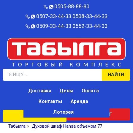
0505-88-88-80‬
0507-33-44-33
0508-33-44-33
0509-33-44-33
0552-33-44-33
НАЙТИ
Доставка
Цены
Оплата
Контакты
Аренда
Лотерея
КАТАЛОГ
ЛОТЕРЕЯ
Табылга
»
Духовой шкаф Hansa объемом 77