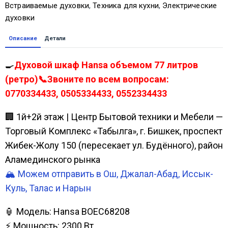
Встраиваемые духовки
,
Техника для кухни
,
Электрические
духовки
Описание
Детали
🍳
Духовой шкаф Hansa объемом 77 литров
(ретро)📞Звоните по всем вопросам:
0770334433, 0505334433, 0552334433
🏢 1й+2й этаж | Центр Бытовой техники и Мебели —
Торговый Комплекс «Табылга», г. Бишкек, проспект
Жибек-Жолу 150 (пересекает ул. Будённого), район
Аламединского рынка
🏔️ Можем отправить в Ош, Джалал-Абад, Иссык-
Куль, Талас и Нарын
🏮 Модель: Hansa BOEC68208
⚡ Мощность: 2300 Вт