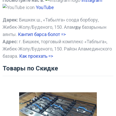
Посмотрите нас в:
Instagram
YouTube
Дарек:
Бишкек ш., «Табылга» соода борбору,
Жибек-Жолу/Буденого, 150. Аламүдүн базарынын
аянты.
Кантип барса болот
=>
Адрес:
г. Бишкек, торговый комплекс «Таблыга»,
Жибек-Жолу/Буденого, 150. Район Аламединского
базара.
Как проехать =
>
Товары по Скидке