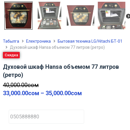
Табылга
Електроника
Бытовая техника LG/Hitachi БТ-01
Духовой шкаф Hansa объемом 77 литров (ретро)
Скидка
Духовой шкаф Hansa объемом 77 литров
(ретро)
40,000.00
сом
33,000.00
сом
–
35,000.00
сом
P
h
o
n