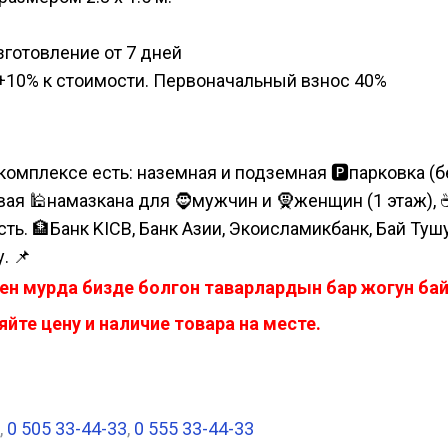
изготовление от 7 дней
а, +10% к стоимости. Первоначальный взнос 40%
комплексе есть: наземная и подземная 🅿парковка (бе
я 🕌намазкана для 🧔мужчин и 🧕женщин (1 этаж), ☕коф
сть. 🏦Банк KICB, Банк Азии, Экоисламикбанк, Бай Ту
. 📌
ен мурда бизде болгон таварлардын бар жогун б
йте цену и наличие товара на месте.
,
0 505 33-44-33
,
0 555 33-44-33