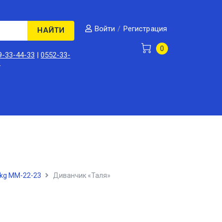
/
Регистрация
Войти
НАЙТИ
0
9-33-44-33
|
0552-33-
3
kg ММ-22-23
Диванчик «Таля»