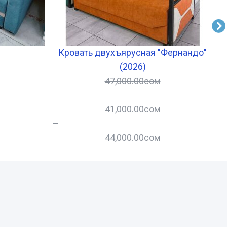
Кровать двухъярусная "Фернандо"
(2026)
47,000.00
сом
41,000.00
сом
–
–
44,000.00
сом