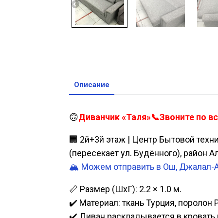
Описание
🙃
Диванчик «Таля»📞Звоните по вс
🏢 2й+3й этаж | Центр Бытовой техн
(пересекает ул. Будённого), район 
🏔️ Можем отправить в Ош, Джалал-
📏 Размер (ШхГ): 2.2 × 1.0 м.
✔️ Материал: ткань Турция, поролон 
✔️ Диван раскладывается в кровать р