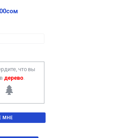
.00
сом
рдите, что вы
ав
дерево
.