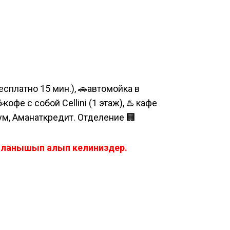
сплатно 15 мин.), 🚗автомойка в
е с собой Cellini (1 этаж), ♨️ кафе
шум, Аманаткредит. Отделение 🏢
айланышып алып келиниздер.