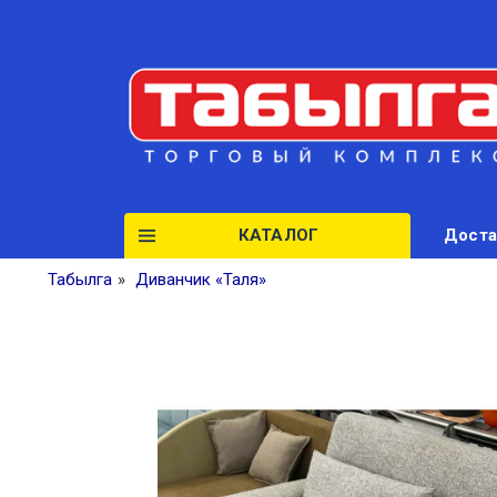
КАТАЛОГ
Доста
Табылга
»
Диванчик «Таля»