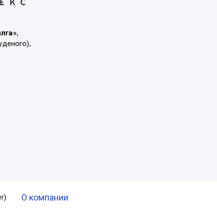
ылга»
,
уденого),
О компании
r)