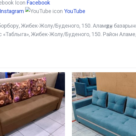
Facebook
Instagram
YouTube
борбору, Жибек-Жолу/Буденого, 150. Аламүдүн базары
с «Таблыга», Жибек-Жолу/Буденого, 150. Район Аламе