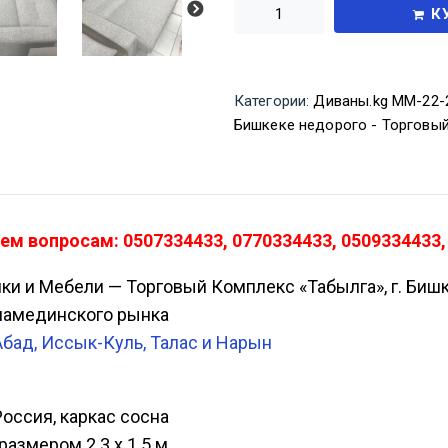
К
Категории:
Диваны.kg ММ-22-
Бишкеке недорого - Торговы
ем вопросам: 0507334433, 0770334433, 0509334433,
ики и Мебели — Торговый Комплекс «Табылга», г. Биш
Аламединского рынка
Абад, Иссык-Куль, Талас и Нарын
Россия, каркас сосна
азмером 2.3 х 1.5 м.