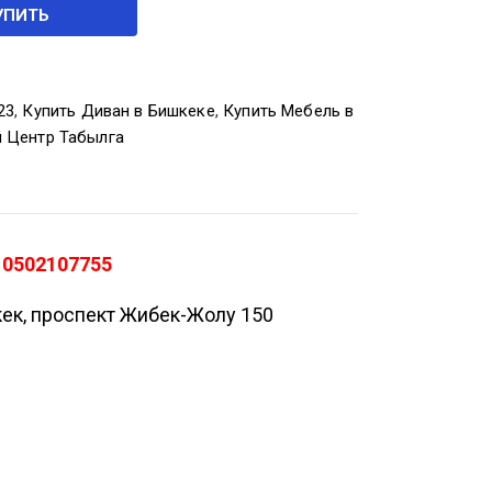
УПИТЬ
23
,
Купить Диван в Бишкеке
,
Купить Мебель в
й Центр Табылга
 0502107755
кек, проспект Жибек-Жолу 150