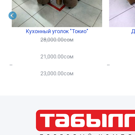
Кухонный уголок "Токио"
Д
28,000.00
сом
21,000.00
сом
–
–
23,000.00
сом