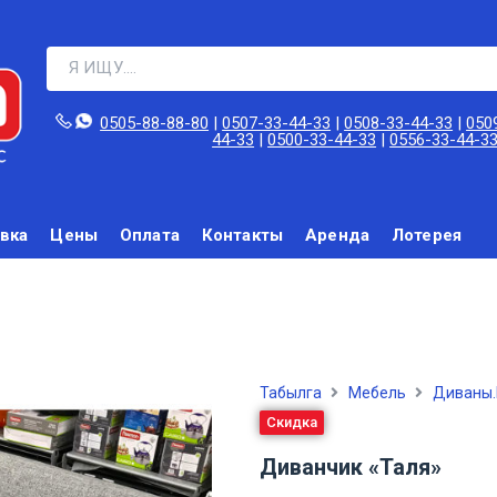
0505-88-88-80‬
|
0507-33-44-33
|
0508-33-44-33
|
050
44-33
|
0500-33-44-33
|
0556-33-44-3
вка
Цены
Оплата
Контакты
Аренда
Лотерея
Табылга
Мебель
Диваны.
Скидка
Диванчик «Таля»