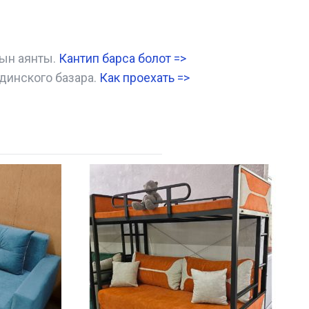
нын аянты.
Кантип барса болот
=>
динского базара.
Как проехать =
>