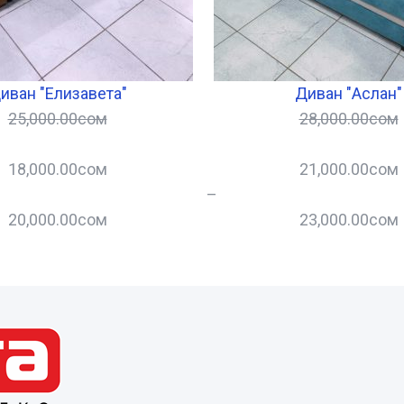
иван "Елизавета"
Диван "Аслан"
25,000.00
сом
28,000.00
сом
18,000.00
сом
21,000.00
сом
–
20,000.00
сом
23,000.00
сом