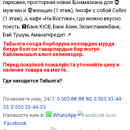
парковке, просторная новая 🕌намазкана для 🧔
мужчин и 🧕женщин (1 этаж), ☕кофе с собой Cellini
(1 этаж), ♨️ кафе «На Востоке», где можно вкусно
поесть. 🏦Банк KICB, Банк Азии, Экоисламикбанк,
Бай Тушум, Аманаткредит.📌
Табылга соода борборуна келээрден мурда
бизде болгон таварлардын бар жогун
байланышып алып келиниздер.
Перед покупкой пожалуйста уточняйте цену и
наличие товара на месте.
Где находится Табылга?
Позвоните нам, 24/7:
0 505 88-88-80
,
0 505 33-44-
33
,
0 555 33-44-33
Напишите нам в:
WhatsApp
Facebook