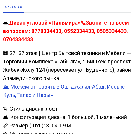
Описание
🛋️
Диван угловой «Пальмира»📞Звоните по всем
вопросам: 0770334433, 0552334433, 0505334433,
0704334433
🏢 2й+3й этаж | Центр Бытовой техники и Мебели —
Торговый Комплекс «Табылга», г. Бишкек, проспект
Жибек-Жолу 124 (пересекает ул. Будённого), район
Аламединского рынка
🏔️ Можем отправить в Ош, Джалал-Абад, Иссык-
Куль, Талас и Нарын
💫 Стиль дивана: лофт
🛋️ Конфигурация дивана: 1 большой, 1 маленький
📏 Размер (ШхГ): 3.0 × 1.9 м.
🔩 Материал каркаса: металл