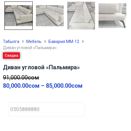
Табылга
Мебель
Бавария ММ-12
Диван угловой «Пальмира»
Скидка
Диван угловой «Пальмира»
91,000.00
сом
80,000.00
сом
–
85,000.00
сом
P
h
o
n
e