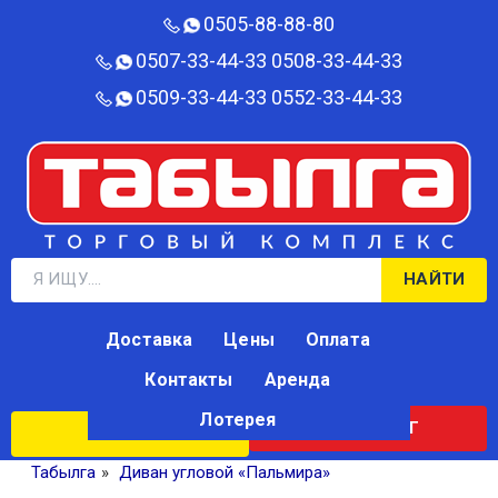
0505-88-88-80‬
0507-33-44-33
0508-33-44-33
0509-33-44-33
0552-33-44-33
НАЙТИ
Доставка
Цены
Оплата
Контакты
Аренда
Лотерея
КАТАЛОГ
ЛОТЕРЕЯ
Табылга
»
Диван угловой «Пальмира»