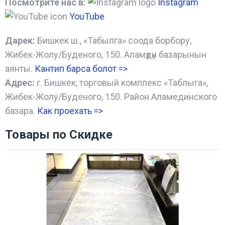
Посмотрите нас в:
Instagram
YouTube
Дарек:
Бишкек ш., «Табылга» соода борбору,
Жибек-Жолу/Буденого, 150. Аламүдүн базарынын
аянты.
Кантип барса болот
=>
Адрес:
г. Бишкек, торговый комплекс «Таблыга»,
Жибек-Жолу/Буденого, 150. Район Аламединского
базара.
Как проехать =
>
Товары по Скидке