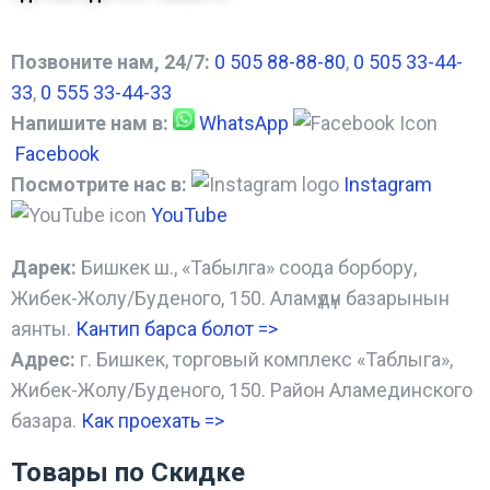
Позвоните нам, 24/7:
0 505 88-88-80
,
0 505 33-44-
33
,
0 555 33-44-33
Напишите нам в:
WhatsApp
Facebook
Посмотрите нас в:
Instagram
YouTube
Дарек:
Бишкек ш., «Табылга» соода борбору,
Жибек-Жолу/Буденого, 150. Аламүдүн базарынын
аянты.
Кантип барса болот
=>
Адрес:
г. Бишкек, торговый комплекс «Таблыга»,
Жибек-Жолу/Буденого, 150. Район Аламединского
базара.
Как проехать =
>
Товары по Скидке