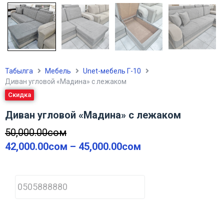
Табылга
Мебель
Unet-мебель Г-10
Диван угловой «Мадина» с лежаком
Скидка
Диван угловой «Мадина» с лежаком
50,000.00
сом
42,000.00
сом
–
45,000.00
сом
P
h
o
n
e