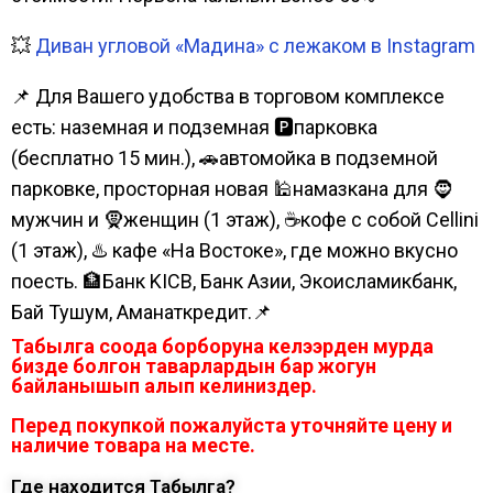
💥
Диван угловой «Мадина» с лежаком в Instagram
📌 Для Вашего удобства в торговом комплексе
есть: наземная и подземная 🅿парковка
(бесплатно 15 мин.), 🚗автомойка в подземной
парковке, просторная новая 🕌намазкана для 🧔
мужчин и 🧕женщин (1 этаж), ☕кофе с собой Cellini
(1 этаж), ♨️ кафе «На Востоке», где можно вкусно
поесть. 🏦Банк KICB, Банк Азии, Экоисламикбанк,
Бай Тушум, Аманаткредит.📌
Табылга соода борборуна келээрден мурда
бизде болгон таварлардын бар жогун
байланышып алып келиниздер.
Перед покупкой пожалуйста уточняйте цену и
наличие товара на месте.
Где находится Табылга?