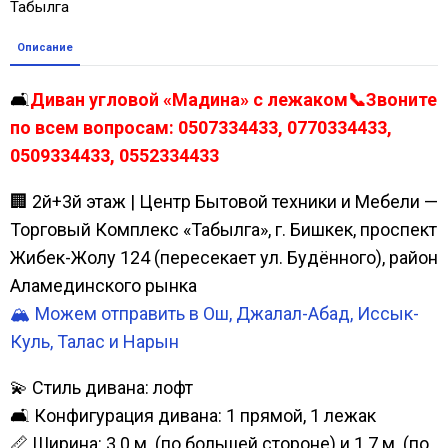
Табылга
Описание
🛋️
Диван угловой «Мадина» с лежаком📞Звоните
по всем вопросам: 0507334433, 0770334433,
0509334433, 0552334433
🏢 2й+3й этаж | Центр Бытовой техники и Мебели —
Торговый Комплекс «Табылга», г. Бишкек, проспект
Жибек-Жолу 124 (пересекает ул. Будённого), район
Аламединского рынка
🏔️ Можем отправить в Ош, Джалал-Абад, Иссык-
Куль, Талас и Нарын
💫 Стиль дивана: лофт
🛋️ Конфигурация дивана: 1 прямой, 1 лежак
📏 Ширина: 3.0 м. (по большей стороне) и 1.7 м. (по