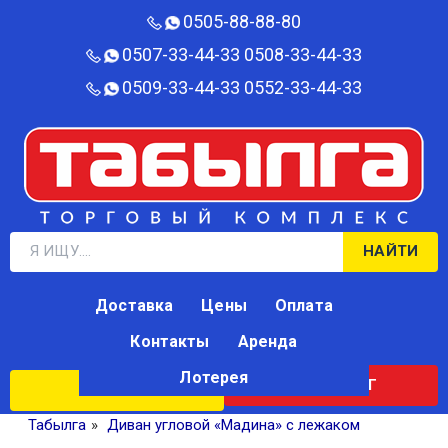
0505-88-88-80‬
0507-33-44-33
0508-33-44-33
0509-33-44-33
0552-33-44-33
НАЙТИ
Доставка
Цены
Оплата
Контакты
Аренда
Лотерея
КАТАЛОГ
ЛОТЕРЕЯ
Табылга
»
Диван угловой «Мадина» с лежаком