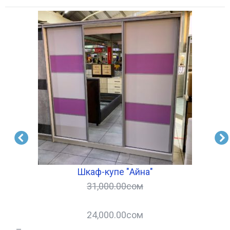
Шкаф-купе "Айна"
31,000.00
сом
24,000.00
сом
–
–