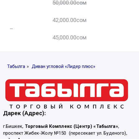
50,000.00
сом
42,000.00
сом
–
45,000.00
сом
Табылга
»
Диван угловой «Лидер плюс»
Дарек (Адрес):
г.Бишкек,
Торговый Комплекс (Центр) «Табылга»
,
проспект Жибек-Жолу №150 (пересекает ул. Буденого),