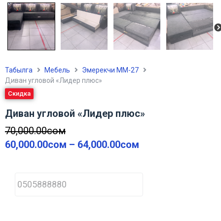
Табылга
Мебель
Эмерекчи ММ-27
Диван угловой «Лидер плюс»
Скидка
Диван угловой «Лидер плюс»
70,000.00
сом
60,000.00
сом
–
64,000.00
сом
P
h
o
n
e