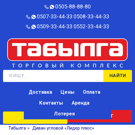
0505-88-88-80‬
0507-33-44-33
0508-33-44-33
0509-33-44-33
0552-33-44-33
НАЙТИ
Доставка
Цены
Оплата
Контакты
Аренда
Лотерея
КАТАЛОГ
ЛОТЕРЕЯ
Табылга
»
Диван угловой «Лидер плюс»