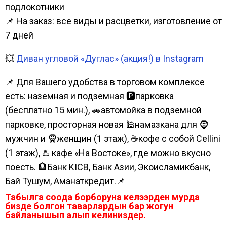
подлокотники
📌 На заказ: все виды и расцветки, изготовление от
7 дней
💥
Диван угловой «Дуглас» (акция!) в Instagram
📌 Для Вашего удобства в торговом комплексе
есть: наземная и подземная 🅿парковка
(бесплатно 15 мин.), 🚗автомойка в подземной
парковке, просторная новая 🕌намазкана для 🧔
мужчин и 🧕женщин (1 этаж), ☕кофе с собой Cellini
(1 этаж), ♨️ кафе «На Востоке», где можно вкусно
поесть. 🏦Банк KICB, Банк Азии, Экоисламикбанк,
Бай Тушум, Аманаткредит.📌
Табылга соода борборуна келээрден мурда
бизде болгон таварлардын бар жогун
байланышып алып келиниздер.