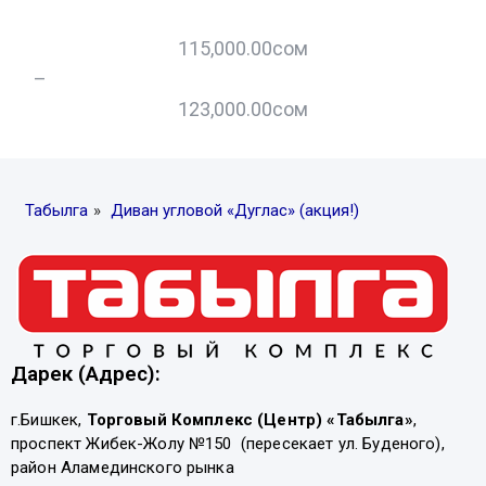
115,000.00
сом
–
–
123,000.00
сом
Табылга
»
Диван угловой «Дуглас» (акция!)
Дарек (Адрес):
г.Бишкек,
Торговый Комплекс (Центр) «Табылга»
,
проспект Жибек-Жолу №150 (пересекает ул. Буденого),
район Аламединского рынка