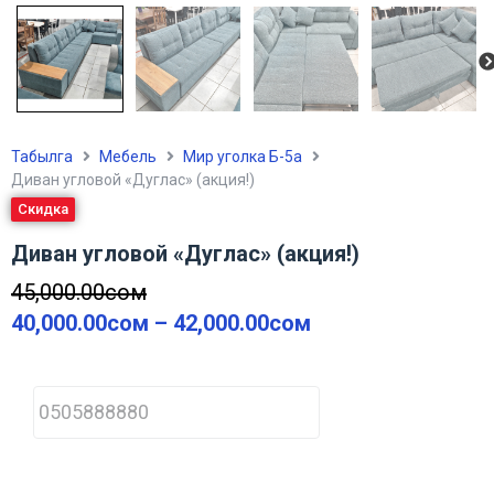
Табылга
Мебель
Мир уголка Б-5а
Диван угловой «Дуглас» (акция!)
Скидка
Диван угловой «Дуглас» (акция!)
45,000.00
сом
40,000.00
сом
–
42,000.00
сом
P
h
o
n
e