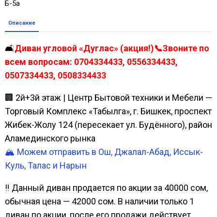
Б-5а
Описание
🛋️
Диван угловой «Дуглас» (акция!)📞Звоните по
всем вопросам: 0704334433, 0556334433,
0507334433, 0508334433
🏢 2й+3й этаж | Центр Бытовой техники и Мебели —
Торговый Комплекс «Табылга», г. Бишкек, проспект
Жибек-Жолу 124 (пересекает ул. Будённого), район
Аламединского рынка
🏔️ Можем отправить в Ош, Джалал-Абад, Иссык-
Куль, Талас и Нарын
‼ Данный диван продается по акции за 40000 сом,
обычная цена — 42000 сом. В наличии только 1
диван по акции, после его продажи действует