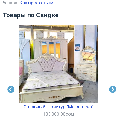
базара.
Как проехать =
>
Товары по Скидке
й)
Спальный гарнитур "Магдалена"
133,000.00
сом