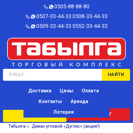
0505-88-88-80‬
0507-33-44-33
0508-33-44-33
0509-33-44-33
0552-33-44-33
НАЙТИ
Доставка
Цены
Оплата
Контакты
Аренда
Лотерея
КАТАЛОГ
ЛОТЕРЕЯ
Табылга
»
Диван угловой «Дуглас» (акция!)