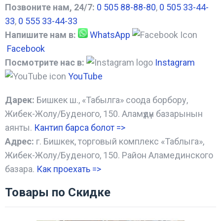
Позвоните нам, 24/7:
0 505 88-88-80
,
0 505 33-44-
33
,
0 555 33-44-33
Напишите нам в:
WhatsApp
Facebook
Посмотрите нас в:
Instagram
YouTube
Дарек:
Бишкек ш., «Табылга» соода борбору,
Жибек-Жолу/Буденого, 150. Аламүдүн базарынын
аянты.
Кантип барса болот
=>
Адрес:
г. Бишкек, торговый комплекс «Таблыга»,
Жибек-Жолу/Буденого, 150. Район Аламединского
базара.
Как проехать =
>
Товары по Скидке