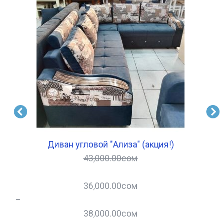
Диван угловой "Ализа" (акция!)
43,000.00
сом
36,000.00
сом
–
–
38,000.00
сом