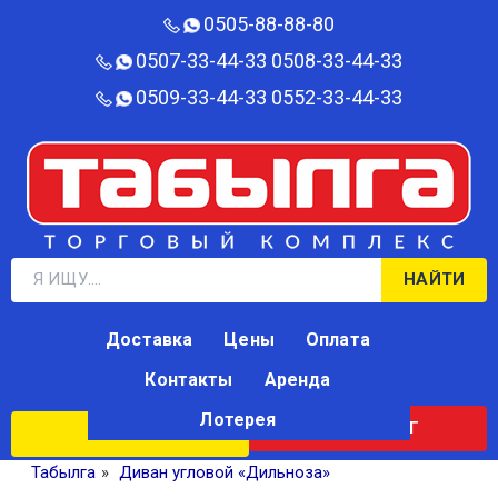
0505-88-88-80‬
0507-33-44-33
0508-33-44-33
0509-33-44-33
0552-33-44-33
НАЙТИ
Доставка
Цены
Оплата
Контакты
Аренда
Лотерея
КАТАЛОГ
ЛОТЕРЕЯ
Табылга
»
Диван угловой «Дильноза»