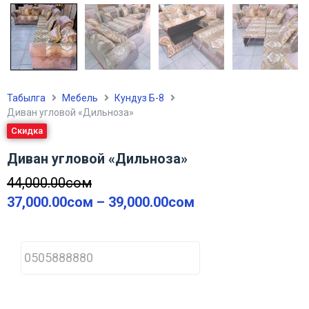
Табылга
Мебель
Кундуз Б-8
Диван угловой «Дильноза»
Скидка
Диван угловой «Дильноза»
44,000.00
сом
37,000.00
сом
–
39,000.00
сом
P
h
o
n
e