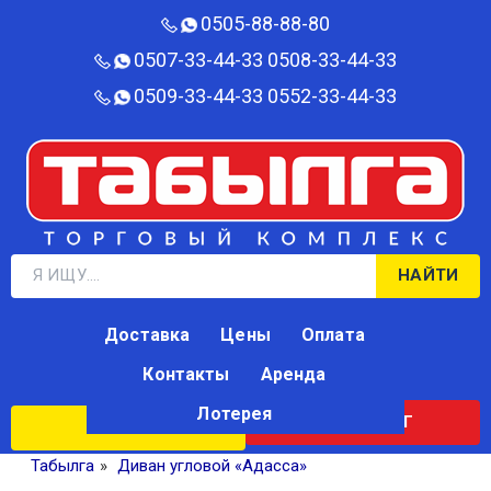
0505-88-88-80‬
0507-33-44-33
0508-33-44-33
0509-33-44-33
0552-33-44-33
НАЙТИ
Доставка
Цены
Оплата
Контакты
Аренда
Лотерея
КАТАЛОГ
ЛОТЕРЕЯ
Табылга
»
Диван угловой «Адасса»