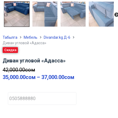
Табылга
Мебель
Divandar.kg Д-6
Диван угловой «Адасса»
Скидка
Диван угловой «Адасса»
42,000.00
сом
35,000.00
сом
–
37,000.00
сом
P
h
o
n
e