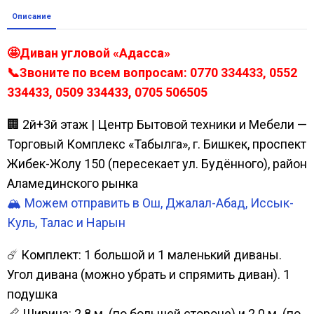
Описание
🤩Диван угловой «Адасса»
📞Звоните по всем вопросам: 0770 334433, 0552
334433, 0509 334433, 0705 506505
🏢 2й+3й этаж | Центр Бытовой техники и Мебели —
Торговый Комплекс «Табылга», г. Бишкек, проспект
Жибек-Жолу 150 (пересекает ул. Будённого), район
Аламединского рынка
🏔️ Можем отправить в Ош, Джалал-Абад, Иссык-
Куль, Талас и Нарын
☄️ Комплект: 1 большой и 1 маленький диваны.
Угол дивана (можно убрать и спрямить диван). 1
подушка
📏 Ширина: 2.8 м. (по большей стороне) и 2.0 м. (по