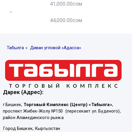
41,000.00
сом
–
–
44,000.00
сом
Табылга
»
Диван угловой «Адасса»
Дарек (Адрес):
г.Бишкек,
Торговый Комплекс (Центр) «Табылга»
,
проспект Жибек-Жолу №150 (пересекает ул. Буденого),
район Аламединского рынка
Город Бишкек, Кыргызстан