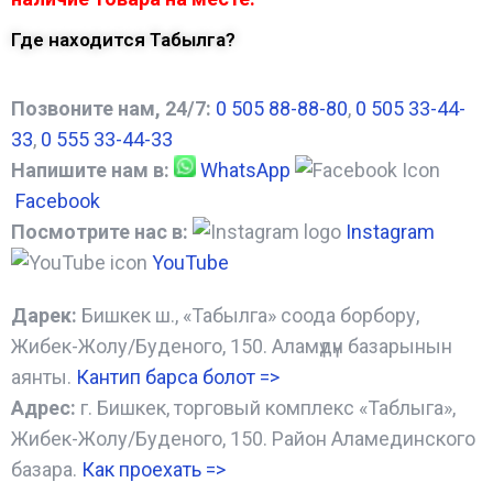
Где находится Табылга?
Позвоните нам, 24/7:
0 505 88-88-80
,
0 505 33-44-
33
,
0 555 33-44-33
Напишите нам в:
WhatsApp
Facebook
Посмотрите нас в:
Instagram
YouTube
Дарек:
Бишкек ш., «Табылга» соода борбору,
Жибек-Жолу/Буденого, 150. Аламүдүн базарынын
аянты.
Кантип барса болот
=>
Адрес:
г. Бишкек, торговый комплекс «Таблыга»,
Жибек-Жолу/Буденого, 150. Район Аламединского
базара.
Как проехать =
>