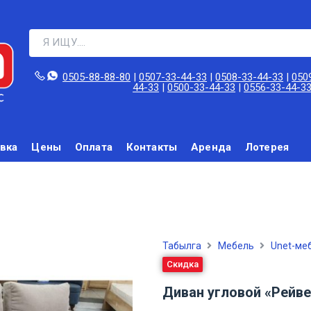
0505-88-88-80‬
|
0507-33-44-33
|
0508-33-44-33
|
050
44-33
|
0500-33-44-33
|
0556-33-44-3
вка
Цены
Оплата
Контакты
Аренда
Лотерея
Табылга
Мебель
Unet-меб
Скидка
Диван угловой «Рейве