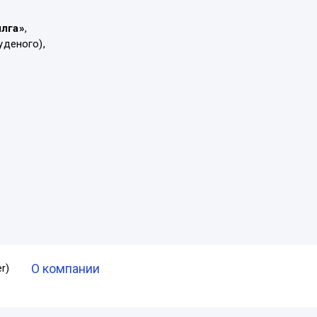
ылга»
,
уденого),
О компании
r)