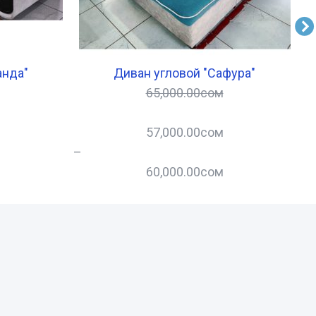
анда"
Диван угловой "Сафура"
65,000.00
сом
57,000.00
сом
–
–
60,000.00
сом