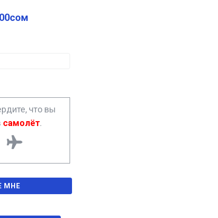
.00
сом
рдите, что вы
в
самолёт
.