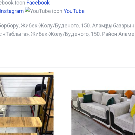
Facebook
Instagram
YouTube
борбору, Жибек-Жолу/Буденого, 150. Аламүдүн базары
с «Таблыга», Жибек-Жолу/Буденого, 150. Район Аламе