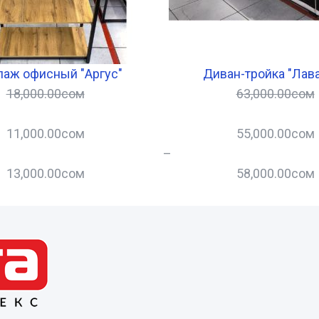
лаж офисный "Аргус"
Диван-тройка "Лав
18,000.00
сом
63,000.00
сом
11,000.00
сом
55,000.00
сом
–
13,000.00
сом
58,000.00
сом