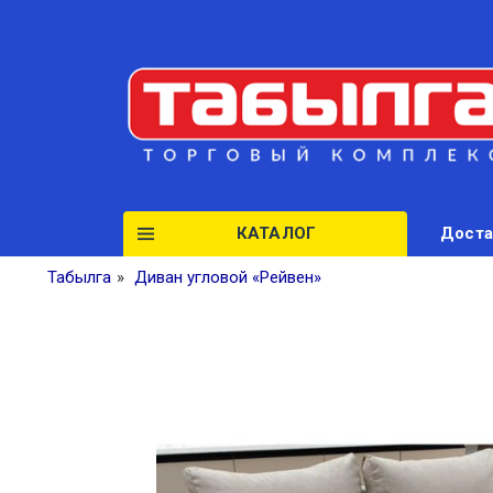
КАТАЛОГ
Доста
Табылга
»
Диван угловой «Рейвен»