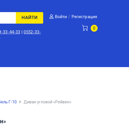
/
Регистрация
Войти
НАЙТИ
0
9-33-44-33
|
0552-33-
3
ель Г-10
Диван угловой «Рейвен»
н»