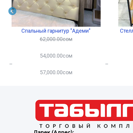
Спальный гарнитур "Адеми"
Стел
62,000.00
сом
54,000.00
сом
–
–
57,000.00
сом
Дарек (Адрес):