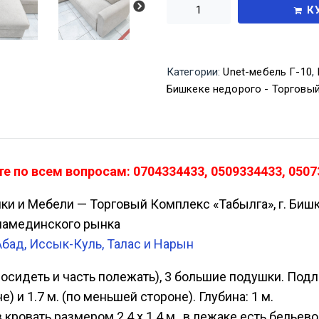
К
Категории:
Unet-мебель Г-10
,
Бишкеке недорого - Торговы
е по всем вопросам: 0704334433, 0509334433, 0507
ики и Мебели — Торговый Комплекс «Табылга», г. Биш
Аламединского рынка
Абад, Иссык-Куль, Талас и Нарын
 посидеть и часть полежать), 3 большие подушки. По
е) и 1.7 м. (по меньшей стороне). Глубина: 1 м.
кровать размером 2.4 х 1.4 м., в лежаке есть бельев