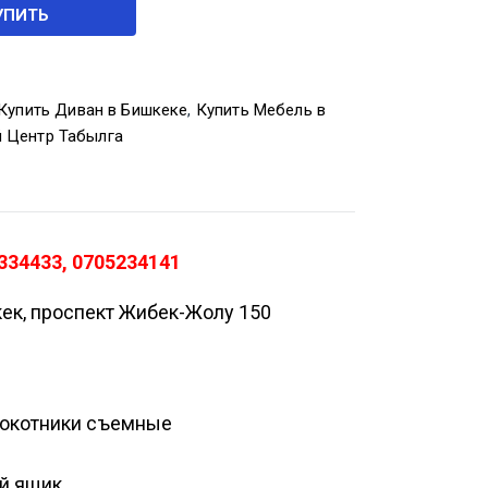
УПИТЬ
Купить Диван в Бишкеке
,
Купить Мебель в
й Центр Табылга
334433, 0705234141
кек, проспект Жибек-Жолу 150
длокотники съемные
ой ящик