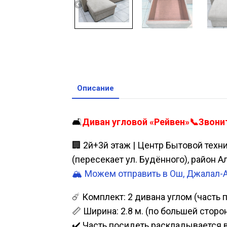
Описание
🛋️
Диван угловой «Рейвен»📞Звонит
🏢 2й+3й этаж | Центр Бытовой техн
(пересекает ул. Будённого), район 
🏔️ Можем отправить в Ош, Джалал-
☄️ Комплект: 2 дивана углом (часть
📏 Ширина: 2.8 м. (по большей сторон
✔️ Часть посидеть раскладывается в 