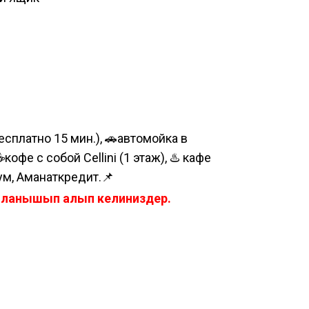
сплатно 15 мин.), 🚗автомойка в
е с собой Cellini (1 этаж), ♨️ кафе
ум, Аманаткредит.📌
айланышып алып келиниздер.