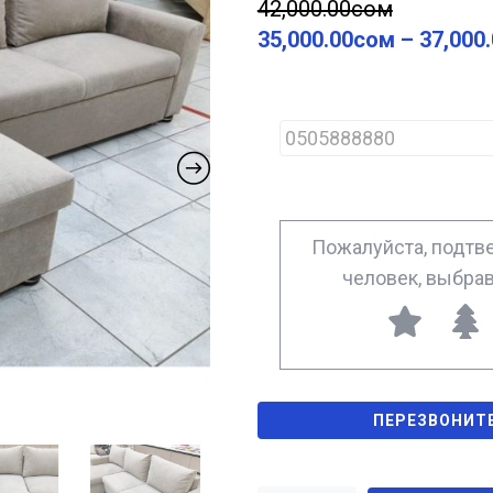
42,000.00
сом
35,000.00
сом
–
37,000
P
h
o
n
e
*
Пожалуйста, подтве
человек, выбра