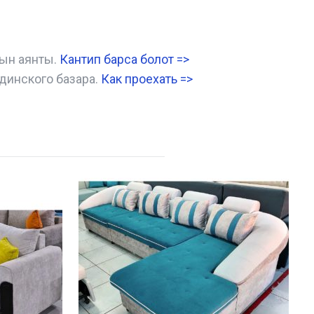
нын аянты.
Кантип барса болот
=>
динского базара.
Как проехать =
>