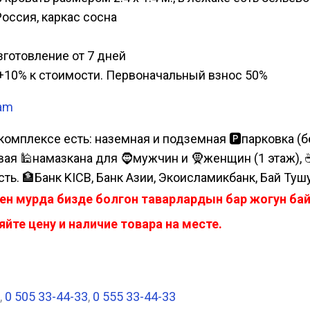
Россия, каркас сосна
изготовление от 7 дней
а, +10% к стоимости. Первоначальный взнос 50%
ram
комплексе есть: наземная и подземная 🅿парковка (бе
я 🕌намазкана для 🧔мужчин и 🧕женщин (1 этаж), ☕коф
сть. 🏦Банк KICB, Банк Азии, Экоисламикбанк, Бай Туш
ен мурда бизде болгон таварлардын бар жогун б
йте цену и наличие товара на месте.
,
0 505 33-44-33
,
0 555 33-44-33