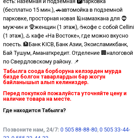
есть: наземная и подземная 🅿парковка
(бесплатно 15 мин.), 🚗автомойка в подземной
парковке, просторная новая 🕌намазкана для 🧔
мужчин и 🧕женщин (1 этаж), ☕кофе с собой Cellini
(1 этаж), ♨️ кафе «На Востоке», где можно вкусно
поесть. 🏦Банк KICB, Банк Азии, Экоисламикбанк,
Бай Тушум, Аманаткредит. Отделение 🏢налоговой
по Свердловскому району. 📌
Табылга соода борборуна келээрден мурда
бизде болгон таварлардын бар жогун
байланышып алып келиниздер.
Перед покупкой пожалуйста уточняйте цену и
наличие товара на месте.
Где находится Табылга?
Позвоните нам, 24/7:
0 505 88-88-80
,
0 505 33-44-