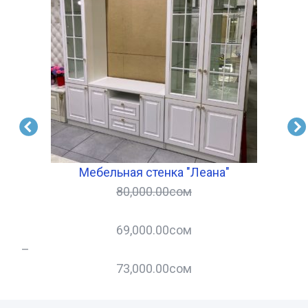
Мебельная стенка "Леана"
80,000.00
сом
69,000.00
сом
–
–
73,000.00
сом