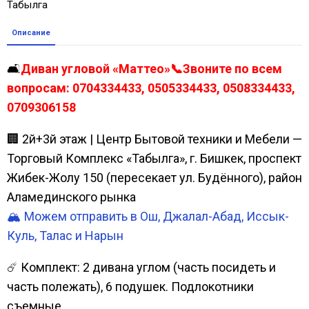
Табылга
Описание
🛋️
Диван угловой «Маттео»📞Звоните по всем
вопросам: 0704334433, 0505334433, 0508334433,
0709306158
🏢 2й+3й этаж | Центр Бытовой техники и Мебели —
Торговый Комплекс «Табылга», г. Бишкек, проспект
Жибек-Жолу 150 (пересекает ул. Будённого), район
Аламединского рынка
🏔️ Можем отправить в Ош, Джалал-Абад, Иссык-
Куль, Талас и Нарын
☄️ Комплект: 2 дивана углом (часть посидеть и
часть полежать), 6 подушек. Подлокотники
съемные