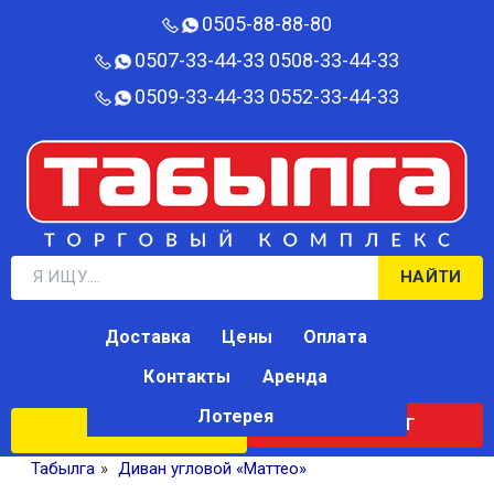
0505-88-88-80‬
0507-33-44-33
0508-33-44-33
0509-33-44-33
0552-33-44-33
НАЙТИ
Доставка
Цены
Оплата
Контакты
Аренда
Лотерея
КАТАЛОГ
ЛОТЕРЕЯ
Табылга
»
Диван угловой «Маттео»