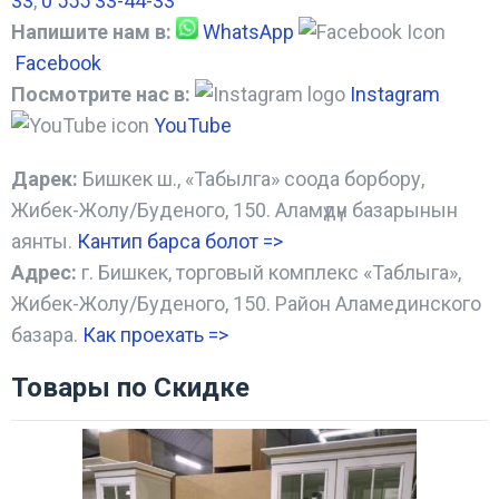
33
,
0 555 33-44-33
Напишите нам в:
WhatsApp
Facebook
Посмотрите нас в:
Instagram
YouTube
Дарек:
Бишкек ш., «Табылга» соода борбору,
Жибек-Жолу/Буденого, 150. Аламүдүн базарынын
аянты.
Кантип барса болот
=>
Адрес:
г. Бишкек, торговый комплекс «Таблыга»,
Жибек-Жолу/Буденого, 150. Район Аламединского
базара.
Как проехать =
>
Товары по Скидке