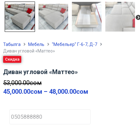
Табылга
Мебель
"Мебельер" Г-6-7, Д-7
Диван угловой «Маттео»
Скидка
Диван угловой «Маттео»
53,000.00
сом
45,000.00
сом
–
48,000.00
сом
P
h
o
n
e