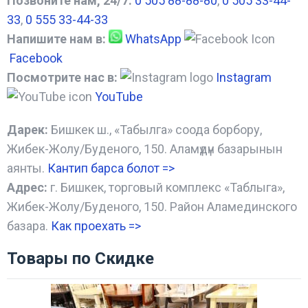
Позвоните нам, 24/7:
0 505 88-88-80
,
0 505 33-44-
33
,
0 555 33-44-33
Напишите нам в:
WhatsApp
Facebook
Посмотрите нас в:
Instagram
YouTube
Дарек:
Бишкек ш., «Табылга» соода борбору,
Жибек-Жолу/Буденого, 150. Аламүдүн базарынын
аянты.
Кантип барса болот
=>
Адрес:
г. Бишкек, торговый комплекс «Таблыга»,
Жибек-Жолу/Буденого, 150. Район Аламединского
базара.
Как проехать =
>
Товары по Скидке