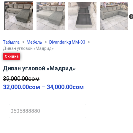
Табылга
Мебель
Divandar.kg ММ-03
Диван угловой «Мадрид»
Скидка
Диван угловой «Мадрид»
39,000.00
сом
32,000.00
сом
–
34,000.00
сом
P
h
o
n
e