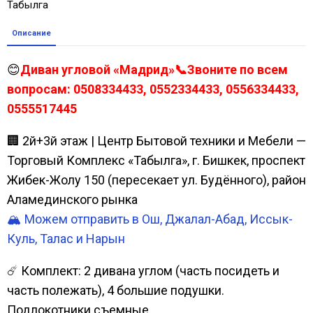
Табылга
Описание
😊
Диван угловой «Мадрид»📞Звоните по всем
вопросам: 0508334433, 0552334433, 0556334433,
0555517445
🏢 2й+3й этаж | Центр Бытовой техники и Мебели —
Торговый Комплекс «Табылга», г. Бишкек, проспект
Жибек-Жолу 150 (пересекает ул. Будённого), район
Аламединского рынка
🏔️ Можем отправить в Ош, Джалал-Абад, Иссык-
Куль, Талас и Нарын
☄️ Комплект: 2 дивана углом (часть посидеть и
часть полежать), 4 большие подушки.
Подлокотники съемные