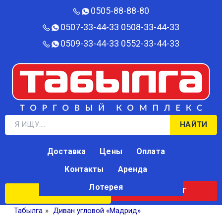
0505-88-88-80‬
0507-33-44-33
0508-33-44-33
0509-33-44-33
0552-33-44-33
НАЙТИ
Доставка
Цены
Оплата
Контакты
Аренда
Лотерея
КАТАЛОГ
ЛОТЕРЕЯ
Табылга
»
Диван угловой «Мадрид»