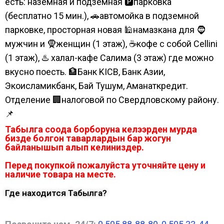
есть: наземная и подземная 🅿парковка
(бесплатно 15 мин.), 🚗автомойка в подземной
парковке, просторная новая 🕌намазкана для 🧔
мужчин и 🧕женщин (1 этаж), ☕кофе с собой Cellini
(1 этаж), ♨️ халал-кафе Салима (3 этаж) где можно
вкусно поесть. 🏦Банк KICB, Банк Азии,
Экоисламикбанк, Бай Тушум, Аманаткредит.
Отделение 🏢налоговой по Свердловскому району.
📌
Табылга соода борборуна келээрден мурда
бизде болгон таварлардын бар жогун
байланышып алып келиниздер.
Перед покупкой пожалуйста уточняйте цену и
наличие товара на месте.
Где находится Табылга?