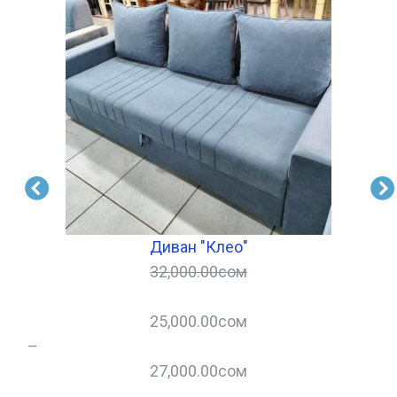
Диван "Клео"
32,000.00
сом
25,000.00
сом
–
–
27,000.00
сом