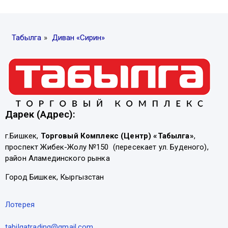
Табылга
»
Диван «Сирин»
Дарек (Адрес):
г.Бишкек,
Торговый Комплекс (Центр) «Табылга»
,
проспект Жибек-Жолу №150 (пересекает ул. Буденого),
район Аламединского рынка
Город Бишкек, Кыргызстан
Лотерея
tabilgatrading@gmail.com