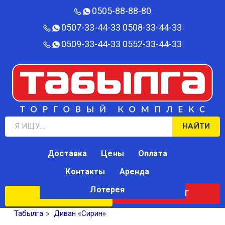
0505-88-88-80‬
0507-33-44-33
0508-33-44-33
0509-33-44-33
0552-33-44-33
НАЙТИ
Доставка
Цены
Оплата
Контакты
Аренда
Лотерея
КАТАЛОГ
ЛОТЕРЕЯ
Табылга
»
Диван «Сирин»