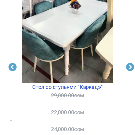
Стол со стульями "Каркадэ"
29,000.00
сом
22,000.00
сом
–
–
24,000.00
сом