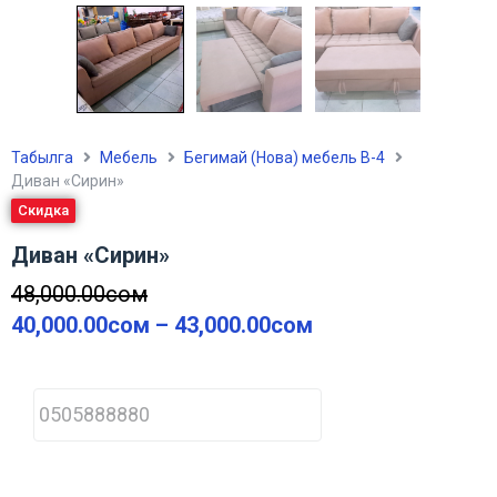
Табылга
Мебель
Бегимай (Нова) мебель В-4
Диван «Сирин»
Скидка
Диван «Сирин»
48,000.00
сом
40,000.00
сом
–
43,000.00
сом
P
h
o
n
e