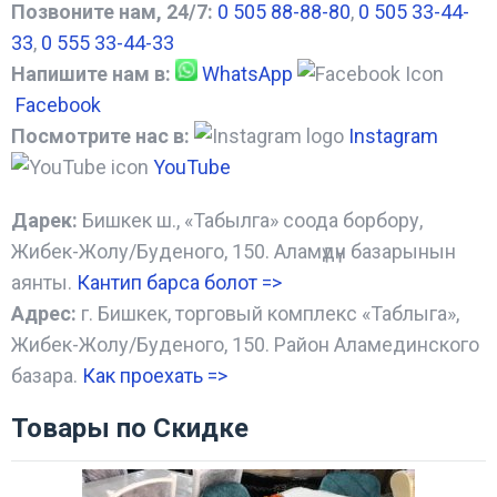
Позвоните нам, 24/7:
0 505 88-88-80
,
0 505 33-44-
33
,
0 555 33-44-33
Напишите нам в:
WhatsApp
Facebook
Посмотрите нас в:
Instagram
YouTube
Дарек:
Бишкек ш., «Табылга» соода борбору,
Жибек-Жолу/Буденого, 150. Аламүдүн базарынын
аянты.
Кантип барса болот
=>
Адрес:
г. Бишкек, торговый комплекс «Таблыга»,
Жибек-Жолу/Буденого, 150. Район Аламединского
базара.
Как проехать =
>
Товары по Скидке