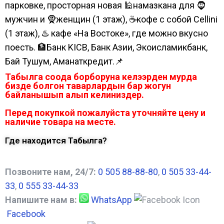
парковке, просторная новая 🕌намазкана для 🧔
мужчин и 🧕женщин (1 этаж), ☕кофе с собой Cellini
(1 этаж), ♨️ кафе «На Востоке», где можно вкусно
поесть. 🏦Банк KICB, Банк Азии, Экоисламикбанк,
Бай Тушум, Аманаткредит.📌
Табылга соода борборуна келээрден мурда
бизде болгон таварлардын бар жогун
байланышып алып келиниздер.
Перед покупкой пожалуйста уточняйте цену и
наличие товара на месте.
Где находится Табылга?
Позвоните нам, 24/7:
0 505 88-88-80
,
0 505 33-44-
33
,
0 555 33-44-33
Напишите нам в:
WhatsApp
Facebook