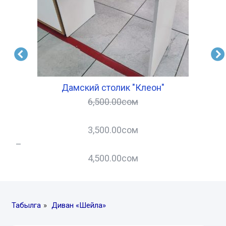
Дамский столик "Клеон"
6,500.00
сом
3,500.00
сом
–
–
4,500.00
сом
Табылга
»
Диван «Шейла»