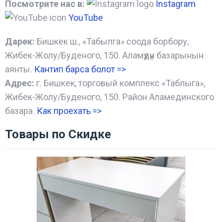
Посмотрите нас в:
Instagram
YouTube
Дарек:
Бишкек ш., «Табылга» соода борбору,
Жибек-Жолу/Буденого, 150. Аламүдүн базарынын
аянты.
Кантип барса болот
=>
Адрес:
г. Бишкек, торговый комплекс «Таблыга»,
Жибек-Жолу/Буденого, 150. Район Аламединского
базара.
Как проехать =
>
Товары по Скидке