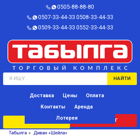
0505-88-88-80‬
0507-33-44-33
0508-33-44-33
0509-33-44-33
0552-33-44-33
НАЙТИ
Доставка
Цены
Оплата
Контакты
Аренда
Лотерея
КАТАЛОГ
ЛОТЕРЕЯ
Табылга
»
Диван «Шейла»