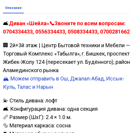
Описание
🛋️
Диван «Шейла»📞Звоните по всем вопросам:
0704334433, 0556334433, 0508334433, 0700281662
🏢 2й+3й этаж | Центр Бытовой техники и Мебели —
Торговый Комплекс «Табылга», г. Бишкек, проспект
Жибек-Жолу 124 (пересекает ул. Будённого), район
Аламединского рынка
🏔️ Можем отправить в Ош, Джалал-Абад, Иссык-
Куль, Талас и Нарын
💫 Стиль дивана: лофт
🛋️ Конфигурация дивана: одна секция
📏 Размер (ШхГ): 2.4 × 1.0 м.
🔩 Материал каркаса: сосна