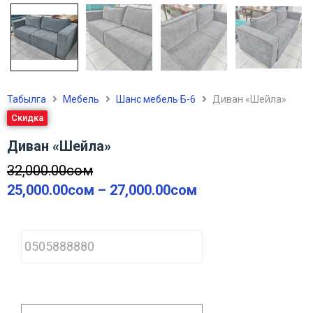
Табылга
Мебель
Шанс мебель Б-6
Диван «Шейла»
Скидка
Диван «Шейла»
32,000.00
сом
25,000.00
сом
–
27,000.00
сом
P
h
o
n
e
*