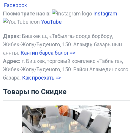
Facebook
Посмотрите нас в:
Instagram
YouTube
Дарек:
Бишкек ш., «Табылга» соода борбору,
Жибек-Жолу/Буденого, 150. Аламүдүн базарынын
аянты.
Кантип барса болот
=>
Адрес:
г. Бишкек, торговый комплекс «Таблыга»,
Жибек-Жолу/Буденого, 150. Район Аламединского
базара.
Как проехать =
>
Товары по Скидке