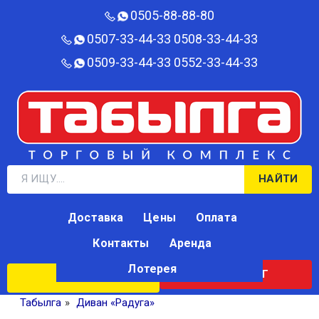
0505-88-88-80‬
0507-33-44-33
0508-33-44-33
0509-33-44-33
0552-33-44-33
НАЙТИ
Доставка
Цены
Оплата
Контакты
Аренда
Лотерея
КАТАЛОГ
ЛОТЕРЕЯ
Табылга
»
Диван «Радуга»