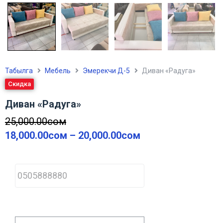
Табылга
Мебель
Эмерекчи Д-5
Диван «Радуга»
Скидка
Диван «Радуга»
25,000.00
сом
18,000.00
сом
–
20,000.00
сом
P
h
o
n
e
*