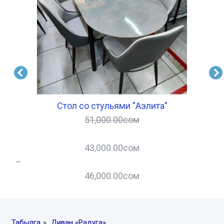
Стол со стульями "Аэлита"
51,000.00
сом
43,000.00
сом
–
–
46,000.00
сом
Табылга
»
Диван «Радуга»