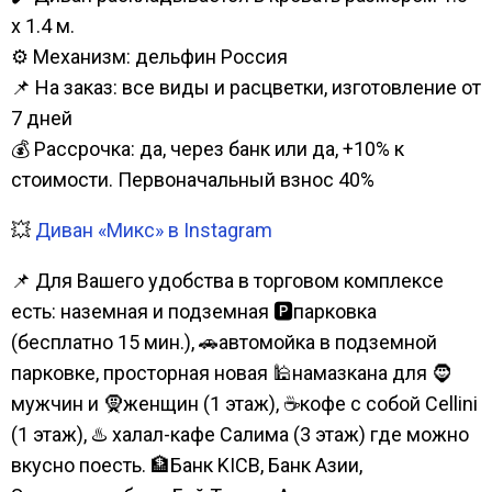
х 1.4 м.
⚙️ Механизм: дельфин Россия
📌 На заказ: все виды и расцветки, изготовление от
7 дней
💰 Рассрочка: да, через банк или да, +10% к
стоимости. Первоначальный взнос 40%
💥
Диван «Микс» в Instagram
📌 Для Вашего удобства в торговом комплексе
есть: наземная и подземная 🅿парковка
(бесплатно 15 мин.), 🚗автомойка в подземной
парковке, просторная новая 🕌намазкана для 🧔
мужчин и 🧕женщин (1 этаж), ☕кофе с собой Cellini
(1 этаж), ♨️ халал-кафе Салима (3 этаж) где можно
вкусно поесть. 🏦Банк KICB, Банк Азии,