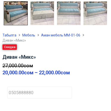
Табылга
Мебель
Аман мебель ММ-01-06
Диван «Микс»
Скидка
Диван «Микс»
27,000.00
сом
20,000.00
сом
–
22,000.00
сом
P
h
o
n
e