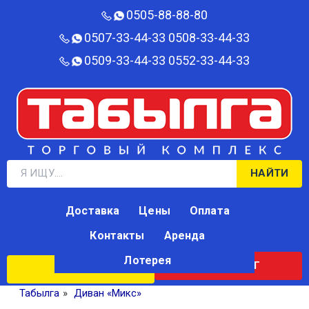
0505-88-88-80‬
0507-33-44-33
0508-33-44-33
0509-33-44-33
0552-33-44-33
НАЙТИ
Доставка
Цены
Оплата
Контакты
Аренда
Лотерея
КАТАЛОГ
ЛОТЕРЕЯ
Табылга
»
Диван «Микс»