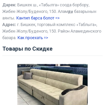
Дарек:
Бишкек ш., «Табылга» соода борбору,
Жибек-Жолу/Буденого, 150. Аламүдүн базарынын
аянты.
Кантип барса болот
=>
Адрес:
г. Бишкек, торговый комплекс «Таблыга»,
Жибек-Жолу/Буденого, 150. Район Аламединского
базара.
Как проехать =
>
Товары по Скидке