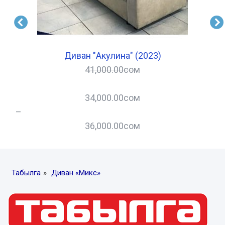
Диван "Акулина" (2023)
41,000.00
сом
34,000.00
сом
–
–
36,000.00
сом
Табылга
»
Диван «Микс»