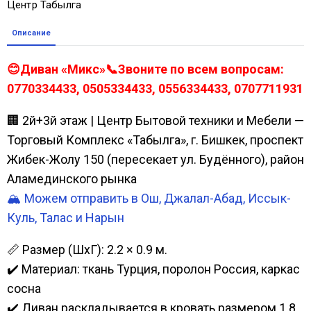
Центр Табылга
Описание
😊Диван «Микс»📞Звоните по всем вопросам:
0770334433, 0505334433, 0556334433, 0707711931
🏢 2й+3й этаж | Центр Бытовой техники и Мебели —
Торговый Комплекс «Табылга», г. Бишкек, проспект
Жибек-Жолу 150 (пересекает ул. Будённого), район
Аламединского рынка
🏔️ Можем отправить в Ош, Джалал-Абад, Иссык-
Куль, Талас и Нарын
📏 Размер (ШхГ): 2.2 × 0.9 м.
✔️ Материал: ткань Турция, поролон Россия, каркас
сосна
✔️ Диван раскладывается в кровать размером 1.8