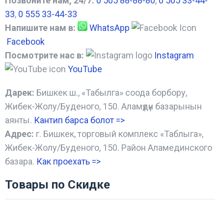
Позвоните нам, 24/7:
0 505 88-88-80
,
0 505 33-44-
33
,
0 555 33-44-33
Напишите нам в:
WhatsApp
Facebook
Посмотрите нас в:
Instagram
YouTube
Дарек:
Бишкек ш., «Табылга» соода борбору,
Жибек-Жолу/Буденого, 150. Аламүдүн базарынын
аянты.
Кантип барса болот
=>
Адрес:
г. Бишкек, торговый комплекс «Таблыга»,
Жибек-Жолу/Буденого, 150. Район Аламединского
базара.
Как проехать =
>
Товары по Скидке