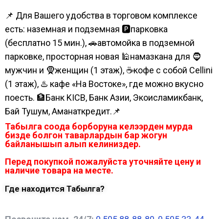
📌 Для Вашего удобства в торговом комплексе
есть: наземная и подземная 🅿парковка
(бесплатно 15 мин.), 🚗автомойка в подземной
парковке, просторная новая 🕌намазкана для 🧔
мужчин и 🧕женщин (1 этаж), ☕кофе с собой Cellini
(1 этаж), ♨️ кафе «На Востоке», где можно вкусно
поесть. 🏦Банк KICB, Банк Азии, Экоисламикбанк,
Бай Тушум, Аманаткредит.📌
Табылга соода борборуна келээрден мурда
бизде болгон таварлардын бар жогун
байланышып алып келиниздер.
Перед покупкой пожалуйста уточняйте цену и
наличие товара на месте.
Где находится Табылга?