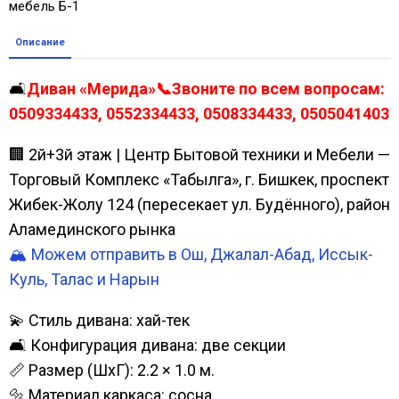
мебель Б-1
Описание
🛋️
Диван «Мерида»📞Звоните по всем вопросам:
0509334433, 0552334433, 0508334433, 0505041403
🏢 2й+3й этаж | Центр Бытовой техники и Мебели —
Торговый Комплекс «Табылга», г. Бишкек, проспект
Жибек-Жолу 124 (пересекает ул. Будённого), район
Аламединского рынка
🏔️ Можем отправить в Ош, Джалал-Абад, Иссык-
Куль, Талас и Нарын
💫 Стиль дивана: хай-тек
🛋️ Конфигурация дивана: две секции
📏 Размер (ШхГ): 2.2 × 1.0 м.
🔩 Материал каркаса: сосна