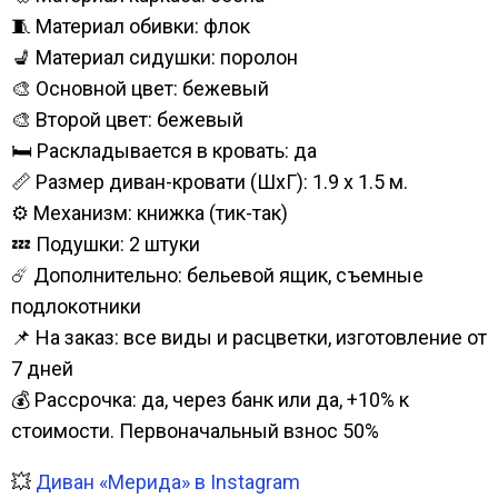
🧵 Материал обивки: флок
💺 Материал сидушки: поролон
🎨 Основной цвет: бежевый
🎨 Второй цвет: бежевый
🛏️ Раскладывается в кровать: да
📏 Размер диван-кровати (ШхГ): 1.9 х 1.5 м.
⚙️ Механизм: книжка (тик-так)
💤 Подушки: 2 штуки
☄️ Дополнительно: бельевой ящик, съемные
подлокотники
📌 На заказ: все виды и расцветки, изготовление от
7 дней
💰 Рассрочка: да, через банк или да, +10% к
стоимости. Первоначальный взнос 50%
💥
Диван «Мерида» в Instagram