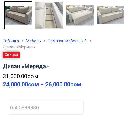
Табылга
Мебель
Рамазан мебель Б-1
Диван «Мерида»
Скидка
Диван «Мерида»
31,000.00
сом
24,000.00
сом
–
26,000.00
сом
P
h
o
n
e