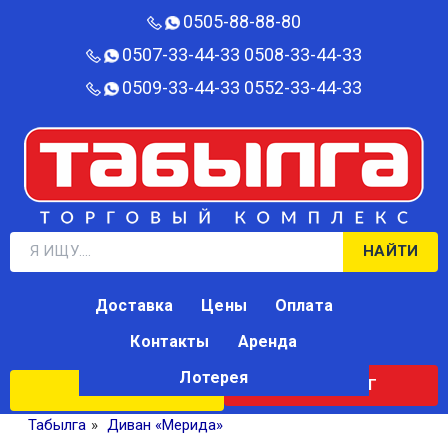
0505-88-88-80‬
0507-33-44-33
0508-33-44-33
0509-33-44-33
0552-33-44-33
НАЙТИ
Доставка
Цены
Оплата
Контакты
Аренда
Лотерея
КАТАЛОГ
ЛОТЕРЕЯ
Табылга
»
Диван «Мерида»