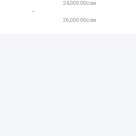
24,000.00
сом
–
–
26,000.00
сом