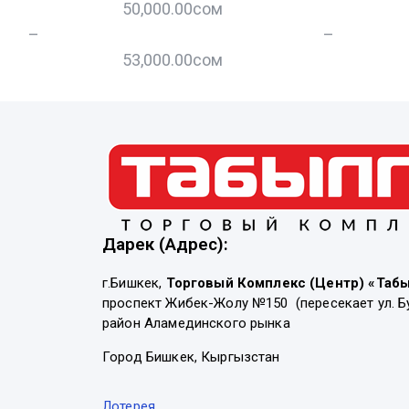
50,000.00
сом
–
–
53,000.00
сом
Дарек (Адрес):
г.Бишкек,
Торговый Комплекс (Центр) «Таб
проспект Жибек-Жолу №150 (пересекает ул. Б
район Аламединского рынка
Город Бишкек, Кыргызстан
Лотерея