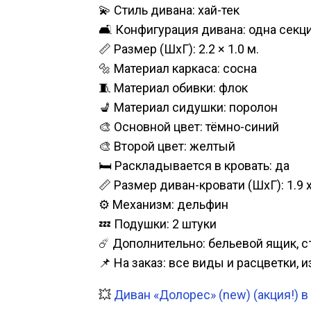
💫 Стиль дивана: хай-тек
🛋️ Конфигурация дивана: одна секц
📏 Размер (ШхГ): 2.2 × 1.0 м.
🔩 Материал каркаса: сосна
🧵 Материал обивки: флок
💺 Материал сидушки: поролон
🎨 Основной цвет: тёмно-синий
🎨 Второй цвет: желтый
🛏️ Раскладывается в кровать: да
📏 Размер диван-кровати (ШхГ): 1.9 х
⚙️ Механизм: дельфин
💤 Подушки: 2 штуки
☄️ Дополнительно: бельевой ящик,
📌 На заказ: все виды и расцветки, 
💥
Диван «Долорес» (new) (акция!) в