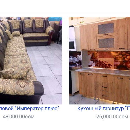
ловой "Император плюс"
Кухонный гарнитур "
48,000.00
сом
26,000.00
сом