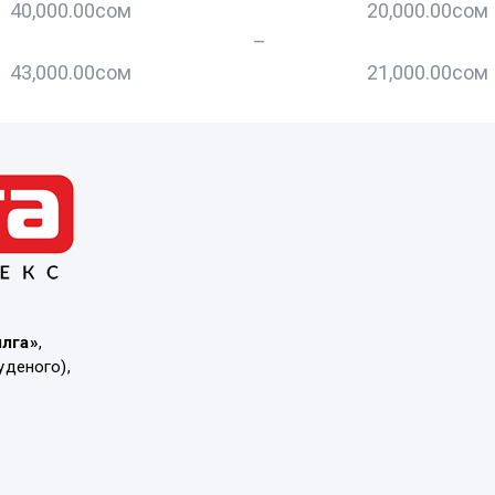
40,000.00
сом
20,000.00
сом
–
43,000.00
сом
21,000.00
сом
ылга»
,
уденого),