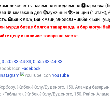
комплексе есть: наземная и подземная 🅿парковка (бе
я 🕌намазкана для 🧔мужчин и 🧕женщин (1 этаж), ☕коф
сть. 🏦Банк KICB, Банк Азии, Экоисламикбанк, Бай Туш
ен мурда бизде болгон таварлардын бар жогун б
йте цену и наличие товара на месте.
,
0 505 33-44-33
,
0 555 33-44-33
Facebook
Instagram
YouTube
борбору, Жибек-Жолу/Буденого, 150. Аламүдүн базары
с «Таблыга», Жибек-Жолу/Буденого, 150. Район Аламе