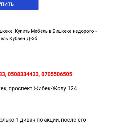
УПИТЬ
ишкеке
,
Купить Мебель в Бишкеке недорого -
ель Кубвен Д-3б
33, 0508334433, 0705506505
кек, проспект Жибек-Жолу 124
лько 1 диван по акции, после его