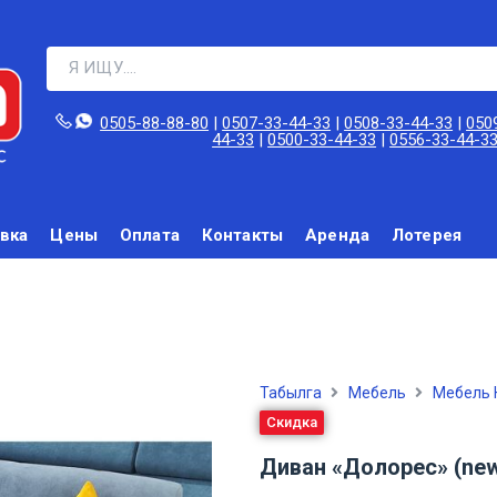
0505-88-88-80‬
|
0507-33-44-33
|
0508-33-44-33
|
050
44-33
|
0500-33-44-33
|
0556-33-44-3
вка
Цены
Оплата
Контакты
Аренда
Лотерея
Табылга
Мебель
Мебель 
Скидка
Диван «Долорес» (new)