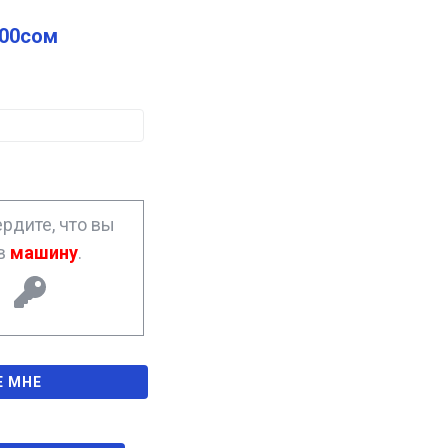
.00
сом
рдите, что вы
ав
машину
.