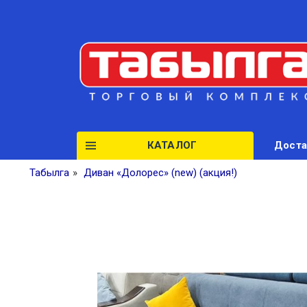
КАТАЛОГ
Доста
Табылга
»
Диван «Долорес» (new) (акция!)