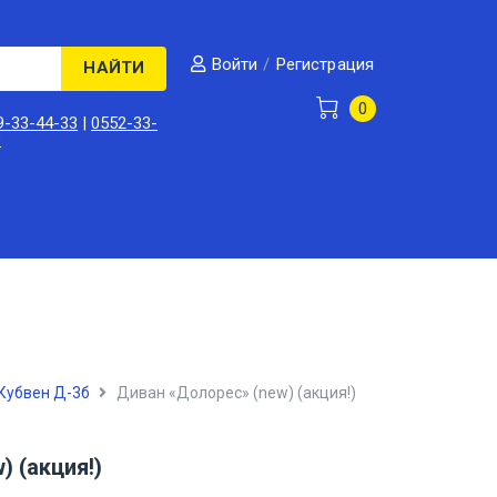
/
Регистрация
Войти
НАЙТИ
0
9-33-44-33
|
0552-33-
3
Кубвен Д-3б
Диван «Долорес» (new) (акция!)
 (акция!)