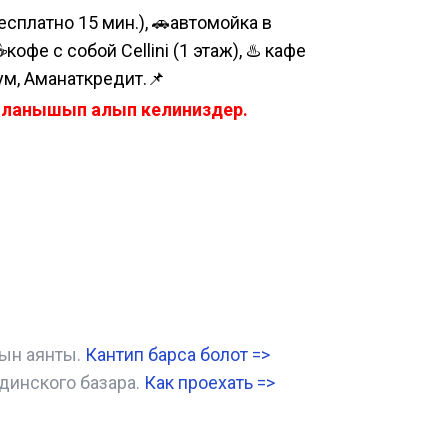
сплатно 15 мин.), 🚗автомойка в
е с собой Cellini (1 этаж), ♨️ кафе
ум, Аманаткредит.📌
айланышып алып келиниздер.
нын аянты.
Кантип барса болот
=>
динского базара.
Как проехать =
>