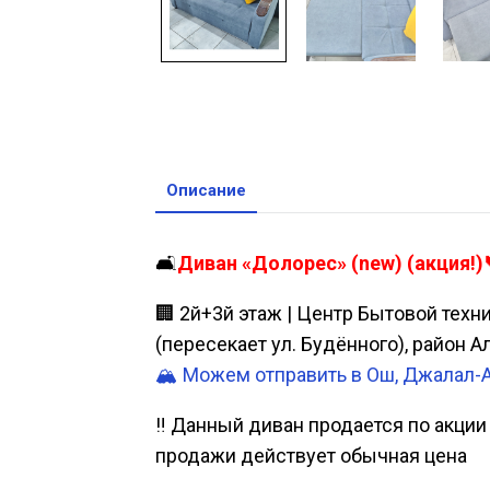
Описание
🛋️
Диван «Долорес» (new) (акция!)
🏢 2й+3й этаж | Центр Бытовой техн
(пересекает ул. Будённого), район 
🏔️ Можем отправить в Ош, Джалал-
‼ Данный диван продается по акции 
продажи действует обычная цена