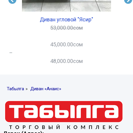
Диван угловой "Ясир"
53,000.00
сом
45,000.00
сом
–
–
48,000.00
сом
Табылга
»
Диван «Анаис»