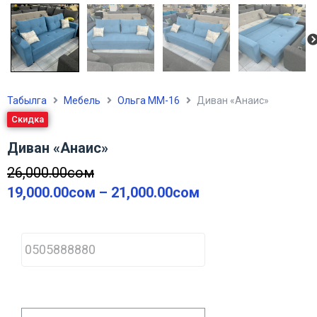
Табылга
Мебель
Ольга ММ-16
Диван «Анаис»
Скидка
Диван «Анаис»
26,000.00
сом
19,000.00
сом
–
21,000.00
сом
P
h
o
n
e
*