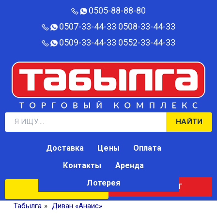
0505-88-88-80‬
0507-33-44-33
0508-33-44-33
0509-33-44-33
0552-33-44-33
НАЙТИ
Доставка
Цены
Оплата
Контакты
Аренда
Лотерея
КАТАЛОГ
ЛОТЕРЕЯ
Табылга
»
Диван «Анаис»