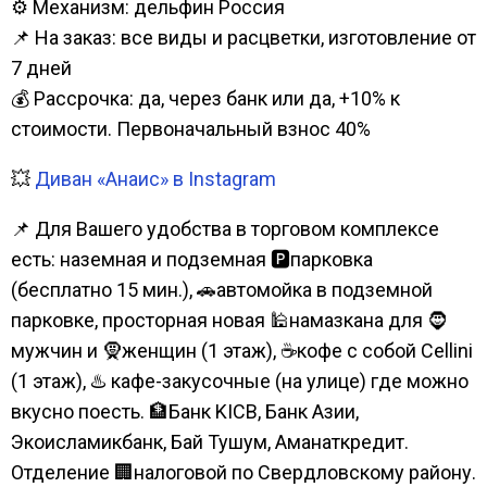
⚙️ Механизм: дельфин Россия
📌 На заказ: все виды и расцветки, изготовление от
7 дней
💰 Рассрочка: да, через банк или да, +10% к
стоимости. Первоначальный взнос 40%
💥
Диван «Анаис» в Instagram
📌 Для Вашего удобства в торговом комплексе
есть: наземная и подземная 🅿парковка
(бесплатно 15 мин.), 🚗автомойка в подземной
парковке, просторная новая 🕌намазкана для 🧔
мужчин и 🧕женщин (1 этаж), ☕кофе с собой Cellini
(1 этаж), ♨️ кафе-закусочные (на улице) где можно
вкусно поесть. 🏦Банк KICB, Банк Азии,
Экоисламикбанк, Бай Тушум, Аманаткредит.
Отделение 🏢налоговой по Свердловскому району.