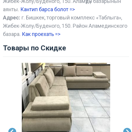
Жибек-Жолу/Буденого, 150. Аламүдүн базарынын
аянты.
Кантип барса болот
=>
Адрес:
г. Бишкек, торговый комплекс «Таблыга»,
Жибек-Жолу/Буденого, 150. Район Аламединского
базара.
Как проехать =
>
Товары по Скидке